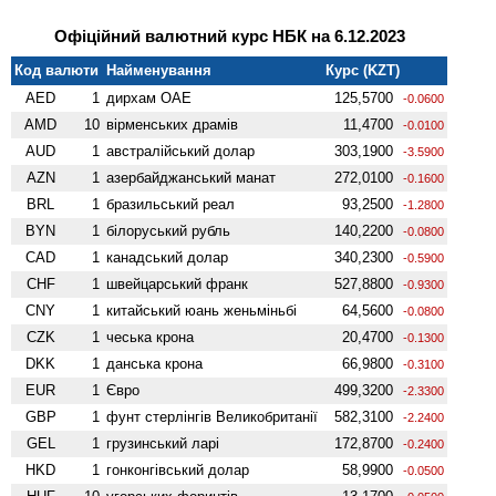
Офіційний валютний курс НБК на 6.12.2023
Код валюти
Найменування
Курс (KZT)
AED
1
дирхам ОАЕ
125,5700
-0.0600
AMD
10
вiрменських драмів
11,4700
-0.0100
AUD
1
австралійський долар
303,1900
-3.5900
AZN
1
азербайджанський манат
272,0100
-0.1600
BRL
1
бразильський реал
93,2500
-1.2800
BYN
1
білоруський рубль
140,2200
-0.0800
CAD
1
канадський долар
340,2300
-0.5900
CHF
1
швейцарський франк
527,8800
-0.9300
CNY
1
китайський юань женьмiньбi
64,5600
-0.0800
CZK
1
чеська крона
20,4700
-0.1300
DKK
1
данська крона
66,9800
-0.3100
EUR
1
Євро
499,3200
-2.3300
GBP
1
фунт стерлінгів Велико­британії
582,3100
-2.2400
GEL
1
грузинський ларі
172,8700
-0.2400
HKD
1
гонконгівський долар
58,9900
-0.0500