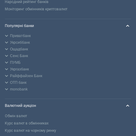
Народний рейтинг банків
Моніторинг обмінників криптовалют
Популярні банки
Приватбанк
Укрсиббанк
Ощадбанк
Сенс Банк
ПУМБ
Укргазбанк
Райффайзен Банк
ОТП банк
monobank
Валютний аукціон
Обмін валют
Курс валют в обмінниках
Курс валют на чорному ринку