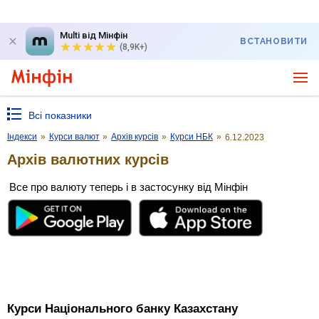
Multi від Мінфін
ВСТАНОВИТИ
(8,9K+)
Всі показники
Індекси
»
Курси валют
»
Архів курсів
»
Курси НБК
»
6.12.2023
Архів валютних курсів
Все про валюту теперь і в застосунку від Мінфін
Курси Національного банку Казахстану