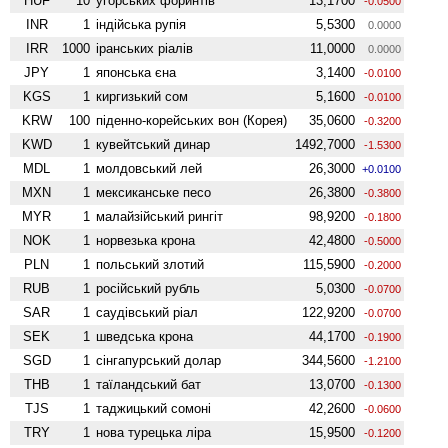
HUF
10
угорських форинтів
13,1700
-0.0500
INR
1
індійська рупія
5,5300
0.0000
IRR
1000
іранських ріалів
11,0000
0.0000
JPY
1
японська єна
3,1400
-0.0100
KGS
1
киргизький сом
5,1600
-0.0100
KRW
100
піденно-корейських вон (Корея)
35,0600
-0.3200
KWD
1
кувейтський динар
1492,7000
-1.5300
MDL
1
молдовський лей
26,3000
+0.0100
MXN
1
мексиканське песо
26,3800
-0.3800
MYR
1
малайзійський рингіт
98,9200
-0.1800
NOK
1
норвезька крона
42,4800
-0.5000
PLN
1
польський злотий
115,5900
-0.2000
RUB
1
російський рубль
5,0300
-0.0700
SAR
1
саудівський ріал
122,9200
-0.0700
SEK
1
шведська крона
44,1700
-0.1900
SGD
1
сінгапурський долар
344,5600
-1.2100
THB
1
таїландський бат
13,0700
-0.1300
TJS
1
таджицький сомоні
42,2600
-0.0600
TRY
1
нова турецька ліра
15,9500
-0.1200