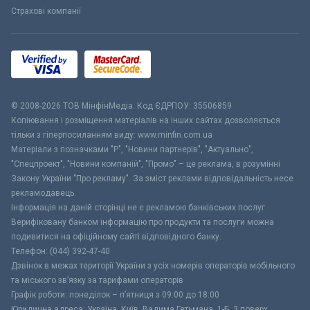
Страхові компанії
© 2008-2026 ТОВ МiнфiнМедiа. Код ЄДРПОУ: 35506859
Копіювання і розміщення матеріалів на інших сайтах дозволяється
тільки з гіперпосиланням виду: www.minfin.com.ua
Матеріали з позначками "Р", "Новини партнерів", "Актуально",
"Спецпроект", "Новини компаній", "Промо" – це реклама, в розумінні
Закону України "Про рекламу". За зміст реклами відповідальність несе
рекламодавець.
Інформація на даній сторінці не є рекламою банківських послуг.
Верифіковану банком інформацію про продукти та послуги можна
подивитися на офіційному сайті відповідного банку.
Телефон: (044) 392-47-40
Дзвінок в межах території України з усіх номерів операторів мобільного
та міського зв’язку за тарифами операторів
Графік роботи: понеділок – п’ятниця з 09:00 до 18:00
Юридична адреса: Україна, Київ, Вадима Гетьмана, 1-Б, 3 поверх