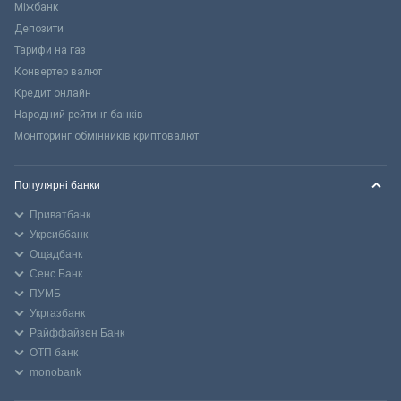
Міжбанк
Депозити
Тарифи на газ
Конвертер валют
Кредит онлайн
Народний рейтинг банків
Моніторинг обмінників криптовалют
Популярні банки
Приватбанк
Укрсиббанк
Ощадбанк
Сенс Банк
ПУМБ
Укргазбанк
Райффайзен Банк
ОТП банк
monobank