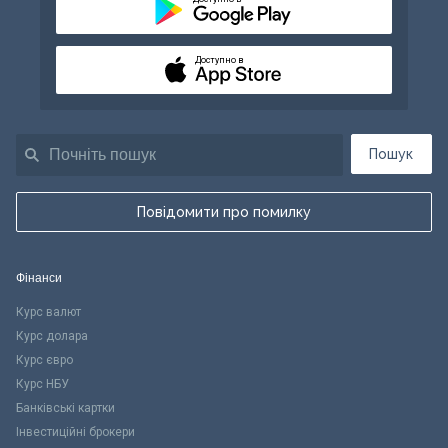
Доступно в
Пошук
Повідомити про помилку
Фінанси
Курс валют
Курс долара
Курс євро
Курс НБУ
Банківські картки
Інвестиційні брокери