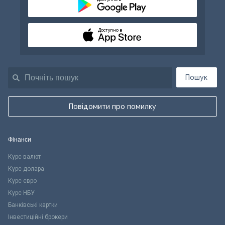
Доступно в
Пошук
Повідомити про помилку
Фінанси
Курс валют
Курс долара
Курс євро
Курс НБУ
Банківські картки
Інвестиційні брокери