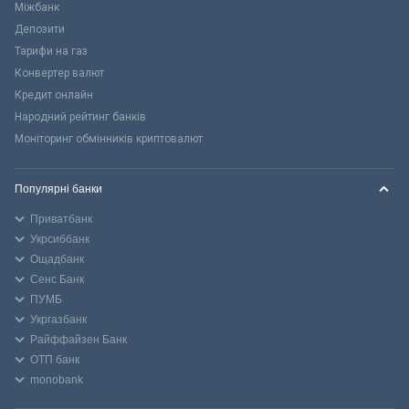
Міжбанк
Депозити
Тарифи на газ
Конвертер валют
Кредит онлайн
Народний рейтинг банків
Моніторинг обмінників криптовалют
Популярні банки
Приватбанк
Укрсиббанк
Ощадбанк
Сенс Банк
ПУМБ
Укргазбанк
Райффайзен Банк
ОТП банк
monobank