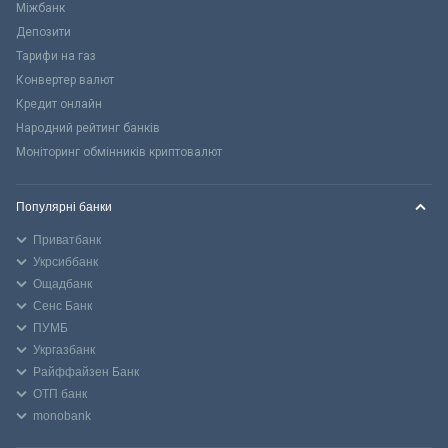
Міжбанк
Депозити
Тарифи на газ
Конвертер валют
Кредит онлайн
Народний рейтинг банків
Моніторинг обмінників криптовалют
Популярні банки
Приватбанк
Укрсиббанк
Ощадбанк
Сенс Банк
ПУМБ
Укргазбанк
Райффайзен Банк
ОТП банк
monobank