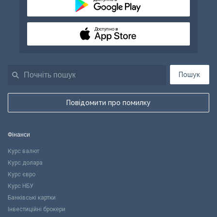
Доступно в
Пошук
Повідомити про помилку
Фінанси
Курс валют
Курс долара
Курс євро
Курс НБУ
Банківські картки
Інвестиційні брокери