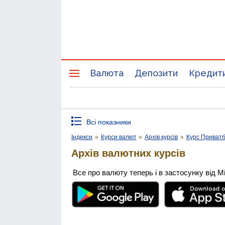
Валюта
Депозити
Кредит
Всі показники
Індекси
»
Курси валют
»
Архів курсів
»
Курс Приват
Архів валютних курсів
Все про валюту теперь і в застосунку від М