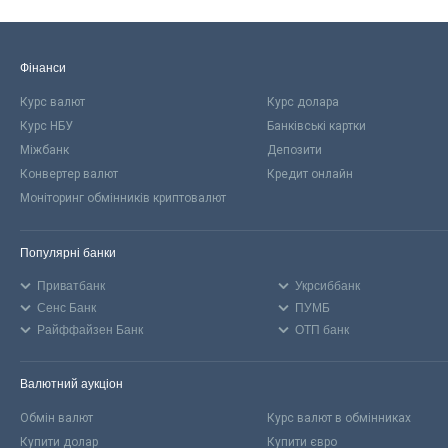
Фінанси
Курс валют
Курс долара
Курс НБУ
Банківські картки
Міжбанк
Депозити
Конвертер валют
Кредит онлайн
Моніторинг обмінників криптовалют
Популярні банки
Приватбанк
Укрсиббанк
Сенс Банк
ПУМБ
Райффайзен Банк
ОТП банк
Валютний аукціон
Обмін валют
Курс валют в обмінниках
Купити долар
Купити євро