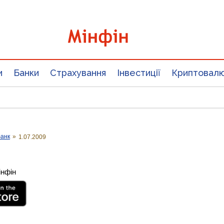
и
Банки
Страхування
Інвестиції
Криптовал
банк
»
1.07.2009
інфін