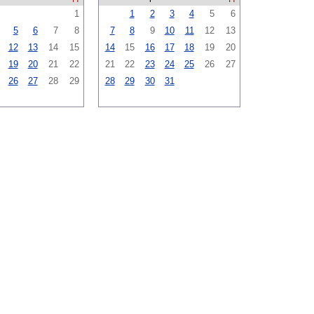
1
1
2
3
4
5
6
5
6
7
8
7
8
9
10
11
12
13
12
13
14
15
14
15
16
17
18
19
20
19
20
21
22
21
22
23
24
25
26
27
26
27
28
29
28
29
30
31