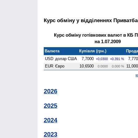
Курс обміну у відділеннях Приватба
Курс обміну готівкових валют в КБ 
на 1.07.2009
Валюта
Купівля (грн.)
Прода
USD
долар США
7,7000
7,77
+0.0300
+0.391 %
EUR
Євро
10,6500
11,00
0.0000
0.000 %
к
2026
2025
2024
2023