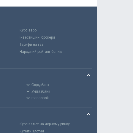
Курс євро
Інвестиційні брокери
Тарифи на газ
Народний рейтинг банків
Ощадбанк
Укргазбанк
monobank
Курс валют на чорному ринку
Купити злотий