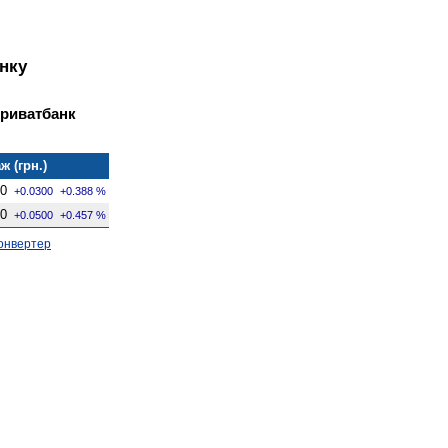
нку
Приватбанк
ж (грн.)
00
+0.0300
+0.388 %
00
+0.0500
+0.457 %
онвертер