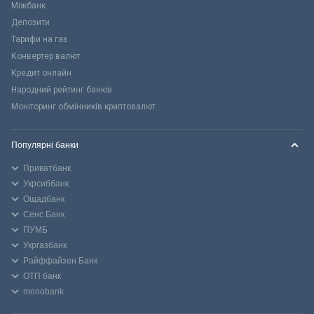
Міжбанк
Депозити
Тарифи на газ
Конвертер валют
Кредит онлайн
Народний рейтинг банків
Моніторинг обмінників криптовалют
Популярні банки
Приватбанк
Укрсиббанк
Ощадбанк
Сенс Банк
ПУМБ
Укргазбанк
Райффайзен Банк
ОТП банк
monobank