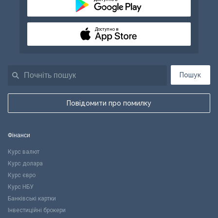
Доступно в
Пошук
Повідомити про помилку
Фінанси
Курс валют
Курс долара
Курс євро
Курс НБУ
Банківські картки
Інвестиційні брокери