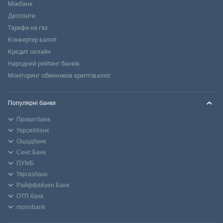
Міжбанк
Депозити
Тарифи на газ
Конвертер валют
Кредит онлайн
Народний рейтинг банків
Моніторинг обмінників криптовалют
Популярні банки
Приватбанк
Укрсиббанк
Ощадбанк
Сенс Банк
ПУМБ
Укргазбанк
Райффайзен Банк
ОТП банк
monobank