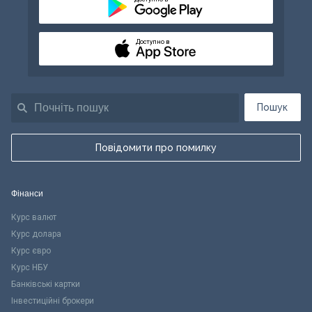
Доступно в
Пошук
Повідомити про помилку
Фінанси
Курс валют
Курс долара
Курс євро
Курс НБУ
Банківські картки
Інвестиційні брокери