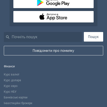
Доступно в
Пошук
Повідомити про помилку
Фінанси
Курс валют
Курс долара
Курс євро
Курс НБУ
Банківські картки
Інвестиційні брокери