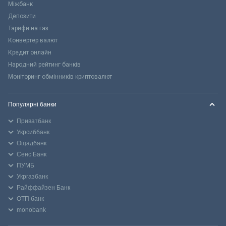
Міжбанк
Депозити
Тарифи на газ
Конвертер валют
Кредит онлайн
Народний рейтинг банків
Моніторинг обмінників криптовалют
Популярні банки
Приватбанк
Укрсиббанк
Ощадбанк
Сенс Банк
ПУМБ
Укргазбанк
Райффайзен Банк
ОТП банк
monobank