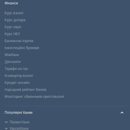
Фінанси
Курс валют
Курс долара
Курс євро
Курс НБУ
Банківські картки
Інвестиційні брокери
Міжбанк
Депозити
Тарифи на газ
Конвертер валют
Кредит онлайн
Народний рейтинг банків
Моніторинг обмінників криптовалют
Популярні банки
Приватбанк
Укрсиббанк