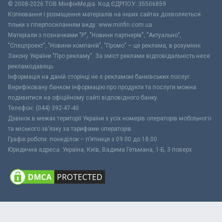
© 2008-2026 ТОВ МiнфiнМедiа. Код ЄДРПОУ: 35506859
Копіювання і розміщення матеріалів на інших сайтах дозволяється
тільки з гіперпосиланням виду: www.minfin.com.ua
Матеріали з позначками "Р", "Новини партнерів", "Актуально",
"Спецпроект", "Новини компаній", "Промо" – це реклама, в розумінні
Закону України "Про рекламу". За зміст реклами відповідальність несе
рекламодавець.
Інформація на даній сторінці не є рекламою банківських послуг.
Верифіковану банком інформацію про продукти та послуги можна
подивитися на офіційному сайті відповідного банку.
Телефон: (044) 392-47-40
Дзвінок в межах території України з усіх номерів операторів мобільного
та міського зв’язку за тарифами операторів
Графік роботи: понеділок – п’ятниця з 09:00 до 18:00
Юридична адреса: Україна, Київ, Вадима Гетьмана, 1-Б, 3 поверх