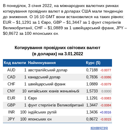
В понеділок, 3 січня 2022, на міжнародних валютних ринках
котирування провідних валют в доларах США мали тенденцію
до зниження. О 16:10 GMT вони встановилися на таких рівнях:
EUR – $1,1291 за 1 Євро, GBP – $1,3447 за 1 фунт стерлінгів
Велико­британії, CHF – $1,0889 за 1 швейцарський франк, JPY –
$0,8672 за 100 японських єн.
Котирування провідних світових валют
(в доларах) на 3.01.2022
Код валюти
Найменування
Курс ($)
AUD
1
австралійський долар
0,7188
-0.0077
CAD
1
канадський долар
0,7836
-0.0086
CHF
1
швейцарський франк
1,0889
-0.0079
CNY
10
китайських юанів женьмiньбi
1,5733
0.0000
EUR
1
Євро
1,1291
-0.0083
GBP
1
фунт стерлінгів Велико­британії
1,3447
-0.0084
INR
100
індійських рупій
1,3436
+0.0016
JPY
100
японських єн
0,8672
-0.0015
конвертер