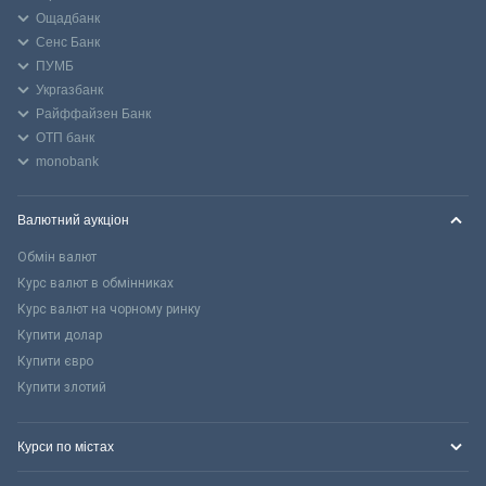
Ощадбанк
Сенс Банк
ПУМБ
Укргазбанк
Райффайзен Банк
ОТП банк
monobank
Валютний аукціон
Обмін валют
Курс валют в обмінниках
Курс валют на чорному ринку
Купити долар
Купити євро
Купити злотий
Курси по містах