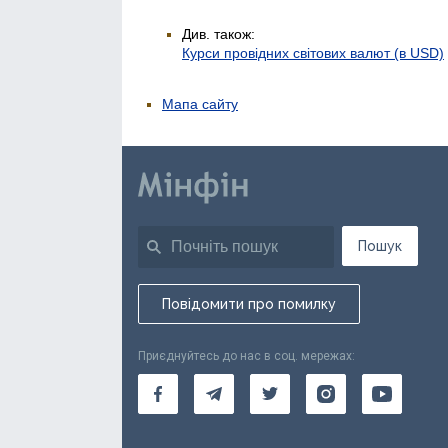
Див. також:
Курси провідних світових валют (в USD)
Мапа сайту
Пошук
Повідомити про помилку
Приєднуйтесь до нас в соц. мережах: