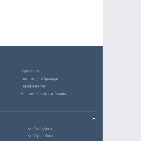
Курс євро
Інвестиційні брокери
Тарифи на газ
Народний рейтинг банків
Ощадбанк
Укргазбанк