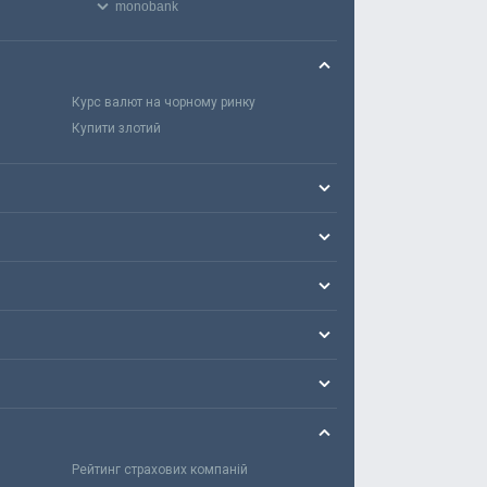
monobank
Курс валют на чорному ринку
Купити злотий
Рейтинг страхових компаній