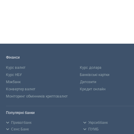
Фінанси
Курс валют
Курс долара
Курс НБУ
Банківські картки
Міжбанк
Депозити
Конвертер валют
Кредит онлайн
Моніторинг обмінників криптовалют
Популярні банки
Приватбанк
Укрсиббанк
Сенс Банк
ПУМБ