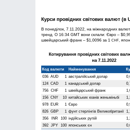
Курси провідних світових валют (в 
В понеділок, 7.11.2022, на міжнародних валю
тренд. О 16:34 GMT вони склали: Євро – $0,9
швейцарський франк – $1,0096 за 1
, япо
CHF
Котирування провідних світових валю
на 7.11.2022
Код валюти
Найменування
Ку
036
AUD
1
австралійський долар
0,
124
CAD
1
канадський долар
0,
756
CHF
1
швейцарський франк
1,
156
CNY
10
китайських юанів женьмiньбi
1,
978
EUR
1
Євро
0,
826
GBP
1
фунт стерлінгів Велико­британії
1,
356
INR
100
індійських рупій
1,
392
JPY
100
японських єн
0,