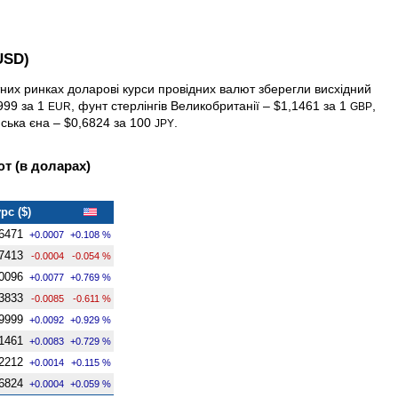
USD)
тних ринках доларові курси провідних валют зберегли висхідний
999 за 1
, фунт стерлінгів Велико­британії – $1,1461 за 1
,
EUR
GBP
нська єна – $0,6824 за 100
.
JPY
т (в доларах)
рс ($)
6471
+0.0007
+0.108 %
7413
-0.0004
-0.054 %
0096
+0.0077
+0.769 %
3833
-0.0085
-0.611 %
9999
+0.0092
+0.929 %
1461
+0.0083
+0.729 %
2212
+0.0014
+0.115 %
6824
+0.0004
+0.059 %