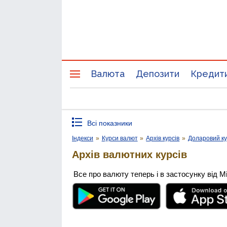
Валюта
Депозити
Кредит
Всі показники
Індекси
»
Курси валют
»
Архів курсів
»
Доларовий к
Архів валютних курсів
Все про валюту теперь і в застосунку від М