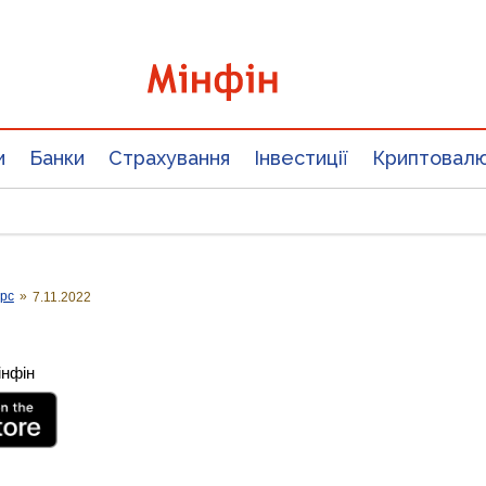
и
Банки
Страхування
Інвестиції
Криптовал
урс
»
7.11.2022
інфін