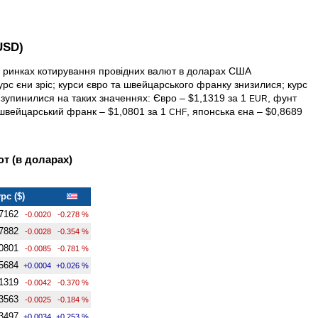
USD)
их ринках котирування провідних валют в доларах США
урс єни зріс; курси євро та швейцарського франку знизилися; курс
 зупинилися на таких значеннях: Євро – $1,1319 за 1
, фунт
EUR
 швейцарський франк – $1,0801 за 1
, японська єна – $0,8689
CHF
т (в доларах)
рс ($)
7162
-0.0020
-0.278 %
7882
-0.0028
-0.354 %
0801
-0.0085
-0.781 %
5684
+0.0004
+0.026 %
1319
-0.0042
-0.370 %
3563
-0.0025
-0.184 %
3497
+0.0034
+0.253 %