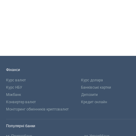
Фінанси
Курс валют
Курс долара
Курс НБУ
Банківські картки
Міжбанк
Депозити
Конвертер валют
Кредит онлайн
Моніторинг обмінників криптовалют
Популярні банки
Приватбанк
Укрсиббанк