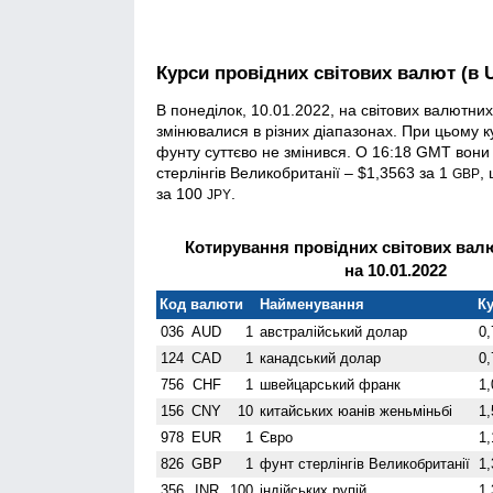
Курси провідних світових валют (в 
В понеділок, 10.01.2022, на світових валютн
змінювалися в різних діапазонах. При цьому к
фунту суттєво не змінився. О 16:18 GMT вони
стерлінгів Велико­британії – $1,3563 за 1
,
GBP
за 100
.
JPY
Котирування провідних світових валю
на 10.01.2022
Код валюти
Найменування
Ку
036
AUD
1
австралійський долар
0,
124
CAD
1
канадський долар
0,
756
CHF
1
швейцарський франк
1,
156
CNY
10
китайських юанів женьмiньбi
1,
978
EUR
1
Євро
1,
826
GBP
1
фунт стерлінгів Велико­британії
1,
356
INR
100
індійських рупій
1,