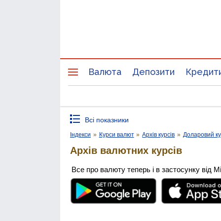
Валюта
Депозити
Кредит
Всі показники
Індекси
»
Курси валют
»
Архів курсів
»
Доларовий к
Архів валютних курсів
Все про валюту теперь і в застосунку від М