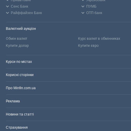
Сенс Банк
ПУМБ
Райффайзен Банк
ОТП банк
Валютний аукціон
Обмін валют
Курс валют в обмінниках
Купити долар
Купити євро
Курси по містах
Корисні сторінки
Про Minfin.com.ua
Реклама
Новини та статті
Страхування