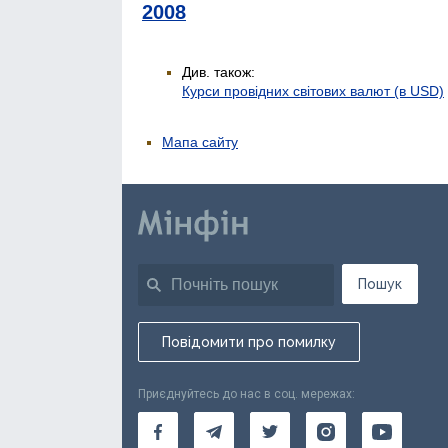
2008
Див. також:
Курси провідних світових валют (в USD)
Мапа сайту
Пошук
Повідомити про помилку
Приєднуйтесь до нас в соц. мережах: