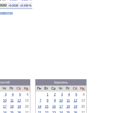
8689
+0.0038
+0.439 %
онвертер
лютий
березень
Чт
Пт
Сб
Нд
Пн
Вт
Ср
Чт
Пт
Сб
Нд
3
4
5
6
1
2
3
4
5
6
10
11
12
13
7
8
9
10
11
12
13
17
18
19
20
14
15
16
17
18
19
20
24
25
26
27
21
22
23
24
25
26
27