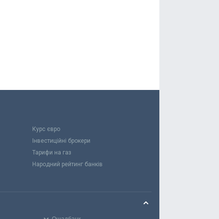
Курс євро
Інвестиційні брокери
Тарифи на газ
Народний рейтинг банків
Ощадбанк