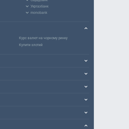
Укргазбанк
monobank
Курс валют на чорному ринку
Купити злотий