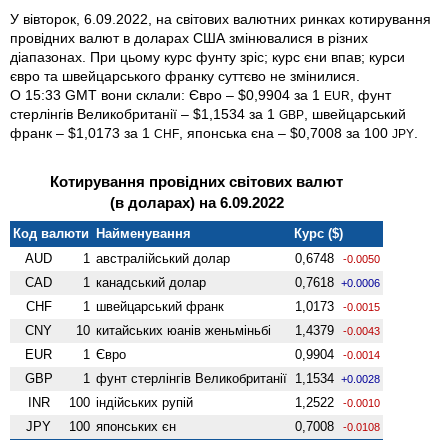
У вівторок, 6.09.2022, на світових валютних ринках котирування
провідних валют в доларах США змінювалися в різних
діапазонах. При цьому курс фунту зріс; курс єни впав; курси
євро та швейцарського франку суттєво не змінилися.
О 15:33 GMT вони склали: Євро – $0,9904 за 1
, фунт
EUR
стерлінгів Велико­британії – $1,1534 за 1
, швейцарський
GBP
франк – $1,0173 за 1
, японська єна – $0,7008 за 100
.
CHF
JPY
Котирування провідних світових валют
(в доларах) на 6.09.2022
Код валюти
Найменування
Курс ($)
AUD
1
австралійський долар
0,6748
-0.0050
CAD
1
канадський долар
0,7618
+0.0006
CHF
1
швейцарський франк
1,0173
-0.0015
CNY
10
китайських юанів женьмiньбi
1,4379
-0.0043
EUR
1
Євро
0,9904
-0.0014
GBP
1
фунт стерлінгів Велико­британії
1,1534
+0.0028
INR
100
індійських рупій
1,2522
-0.0010
JPY
100
японських єн
0,7008
-0.0108