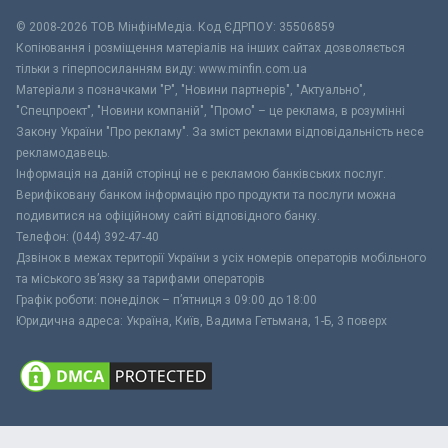
© 2008-2026 ТОВ МiнфiнМедiа. Код ЄДРПОУ: 35506859
Копіювання і розміщення матеріалів на інших сайтах дозволяється
тільки з гіперпосиланням виду: www.minfin.com.ua
Матеріали з позначками "Р", "Новини партнерів", "Актуально",
"Спецпроект", "Новини компаній", "Промо" – це реклама, в розумінні
Закону України "Про рекламу". За зміст реклами відповідальність несе
рекламодавець.
Інформація на даній сторінці не є рекламою банківських послуг.
Верифіковану банком інформацію про продукти та послуги можна
подивитися на офіційному сайті відповідного банку.
Телефон: (044) 392-47-40
Дзвінок в межах території України з усіх номерів операторів мобільного
та міського зв’язку за тарифами операторів
Графік роботи: понеділок – п’ятниця з 09:00 до 18:00
Юридична адреса: Україна, Київ, Вадима Гетьмана, 1-Б, 3 поверх