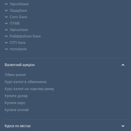
Укрсиббанк
Ощадбанк
Сенс Банк
ПУМБ
Укргазбанк
Райффайзен Банк
ОТП банк
monobank
Валютний аукціон
Обмін валют
Курс валют в обмінниках
Курс валют на чорному ринку
Купити долар
Купити євро
Купити злотий
Курси по містах