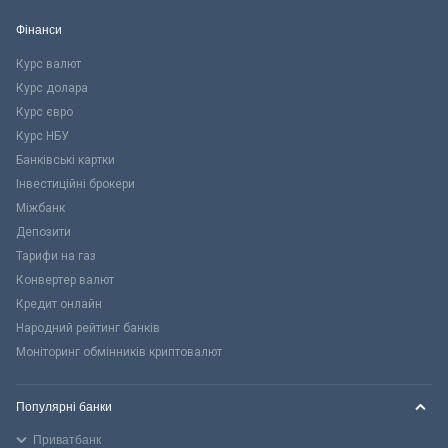
Фінанси
Курс валют
Курс долара
Курс євро
Курс НБУ
Банківські картки
Інвестиційні брокери
Міжбанк
Депозити
Тарифи на газ
Конвертер валют
Кредит онлайн
Народний рейтинг банків
Моніторинг обмінників криптовалют
Популярні банки
Приватбанк