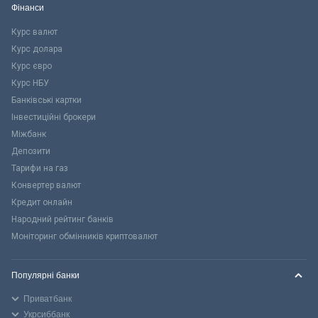
Фінанси
Курс валют
Курс долара
Курс євро
Курс НБУ
Банківські картки
Інвестиційні брокери
Міжбанк
Депозити
Тарифи на газ
Конвертер валют
Кредит онлайн
Народний рейтинг банків
Моніторинг обмінників криптовалют
Популярні банки
Приватбанк
Укрсиббанк