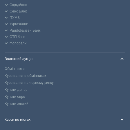
Ощадбанк
Сенс Банк
ПУМБ
Укргазбанк
Райффайзен Банк
ОТП банк
monobank
Валютний аукціон
Обмін валют
Курс валют в обмінниках
Курс валют на чорному ринку
Купити долар
Купити євро
Купити злотий
Курси по містах