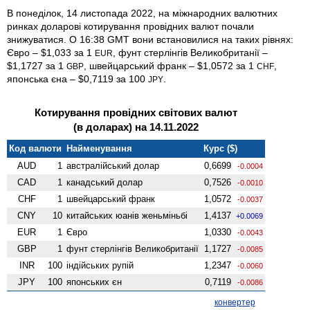
В понеділок, 14 листопада 2022, на міжнародних валютних
ринках доларові котирування провідних валют почали
знижуватися. О 16:38 GMT вони встановилися на таких рівнях:
Євро – $1,033 за 1
, фунт стерлінгів Велико­британії –
EUR
$1,1727 за 1
, швейцарський франк – $1,0572 за 1
,
GBP
CHF
японська єна – $0,7119 за 100
.
JPY
Котирування провідних світових валют
(в доларах) на 14.11.2022
Код валюти
Найменування
Курс ($)
AUD
1
австралійський долар
0,6699
-0.0004
CAD
1
канадський долар
0,7526
-0.0010
CHF
1
швейцарський франк
1,0572
-0.0037
CNY
10
китайських юанів женьмiньбi
1,4137
+0.0069
EUR
1
Євро
1,0330
-0.0043
GBP
1
фунт стерлінгів Велико­британії
1,1727
-0.0085
INR
100
індійських рупій
1,2347
-0.0060
JPY
100
японських єн
0,7119
-0.0086
конвертер