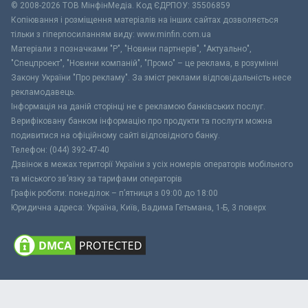
© 2008-2026 ТОВ МiнфiнМедiа. Код ЄДРПОУ: 35506859
Копіювання і розміщення матеріалів на інших сайтах дозволяється
тільки з гіперпосиланням виду: www.minfin.com.ua
Матеріали з позначками "Р", "Новини партнерів", "Актуально",
"Спецпроект", "Новини компаній", "Промо" – це реклама, в розумінні
Закону України "Про рекламу". За зміст реклами відповідальність несе
рекламодавець.
Інформація на даній сторінці не є рекламою банківських послуг.
Верифіковану банком інформацію про продукти та послуги можна
подивитися на офіційному сайті відповідного банку.
Телефон: (044) 392-47-40
Дзвінок в межах території України з усіх номерів операторів мобільного
та міського зв’язку за тарифами операторів
Графік роботи: понеділок – п’ятниця з 09:00 до 18:00
Юридична адреса: Україна, Київ, Вадима Гетьмана, 1-Б, 3 поверх