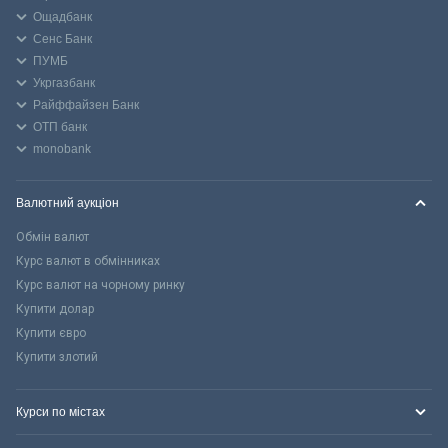
Ощадбанк
Сенс Банк
ПУМБ
Укргазбанк
Райффайзен Банк
ОТП банк
monobank
Валютний аукціон
Обмін валют
Курс валют в обмінниках
Курс валют на чорному ринку
Купити долар
Купити євро
Купити злотий
Курси по містах