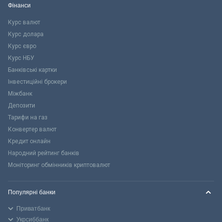
Фінанси
Курс валют
Курс долара
Курс євро
Курс НБУ
Банківські картки
Інвестиційні брокери
Міжбанк
Депозити
Тарифи на газ
Конвертер валют
Кредит онлайн
Народний рейтинг банків
Моніторинг обмінників криптовалют
Популярні банки
Приватбанк
Укрсиббанк