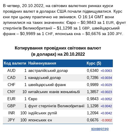
В четвер, 20.10.2022, на світових валютних ринках курси
провідних валют в доларах США почали підвищуватися. Курс
єни при цьому практично не змінився. О 16:14 GMT вони
зупинилися на таких значеннях: Євро – $0,9843 за 1
, фунт
EUR
стерлінгів Велико­британії – $1,1298 за 1
, швейцарський
GBP
франк – $0,9989 за 1
, японська єна – $0,6676 за 100
.
CHF
JPY
Котирування провідних світових валют
(в доларах) на 20.10.2022
Код валюти
Найменування
Курс ($)
AUD
1
австралійський долар
0,6340
+0.0063
CAD
1
канадський долар
0,7286
+0.0034
CHF
1
швейцарський франк
0,9989
+0.0029
CNY
10
китайських юанів женьмiньбi
1,3857
+0.0023
EUR
1
Євро
0,9843
+0.0052
GBP
1
фунт стерлінгів Велико­британії
1,1298
+0.0042
INR
100
індійських рупій
1,2094
+0.0042
JPY
100
японських єн
0,6676
-0.0002
конвертер