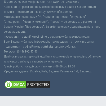
© 2008-2026 ТОВ МiнфiнМедiа. Код ЄДРПОУ: 35506859
Копіювання і розміщення матеріалів на інших сайтах дозволяється
тільки з гіперпосиланням виду: www.minfin.com.ua
Матеріали з позначками "Р", "Новини партнерів", "Актуально",
"Спецпроект", "Новини компаній", "Промо" – це реклама, в розумінні
Закону України "Про рекламу". За зміст реклами відповідальність несе
рекламодавець.
Інформація на даній сторінці не є рекламою банківських послуг.
Верифіковану банком інформацію про продукти та послуги можна
подивитися на офіційному сайті відповідного банку.
Телефон: (044) 392-47-40
Дзвінок в межах території України з усіх номерів операторів мобільного
та міського зв’язку за тарифами операторів
Графік роботи: понеділок – п’ятниця з 09:00 до 18:00
Юридична адреса: Україна, Київ, Вадима Гетьмана, 1-Б, 3 поверх