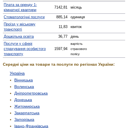
Плата за оренду 1-
7142,81
місяць
кімнатної квартири
Стомато­логічні послуги
885,14
одиниця
Проїзд у міському
11,83
квиток
транспорті
Дошкільна освіта
36,77
день
Послуги у сфері
вартість
страхування особистого
1597,94
страхового
транспорту
полісу
Середні ціни на товари та послуги по регіонах України:
Україна
Вінницька
Волинська
Дніпропетровська
Донецька
Житомирська
Закарпатська
Запорізька
Івано-Франківська