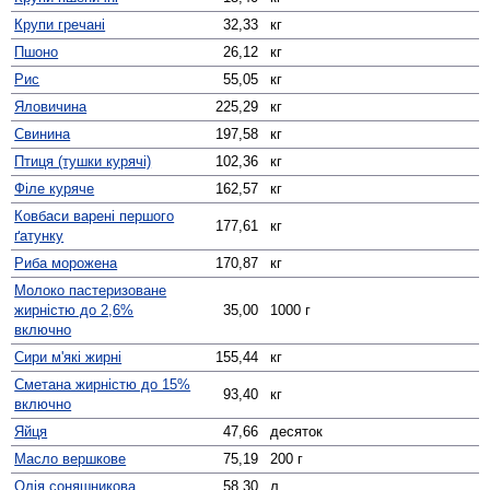
Крупи гречані
32,33
кг
Пшоно
26,12
кг
Рис
55,05
кг
Яловичина
225,29
кг
Свинина
197,58
кг
Птиця (тушки курячі)
102,36
кг
Філе куряче
162,57
кг
Ковбаси варені першого
177,61
кг
ґатунку
Риба морожена
170,87
кг
Молоко пастеризоване
жирністю до 2,6%
35,00
1000 г
включно
Сири м'які жирні
155,44
кг
Сметана жирністю до 15%
93,40
кг
включно
Яйця
47,66
десяток
Масло вершкове
75,19
200 г
Олія соняшникова
58,30
л