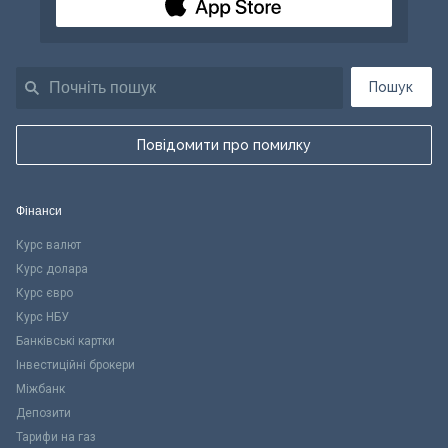
Пошук
Повідомити про помилку
Фінанси
Курс валют
Курс долара
Курс євро
Курс НБУ
Банківські картки
Інвестиційні брокери
Міжбанк
Депозити
Тарифи на газ