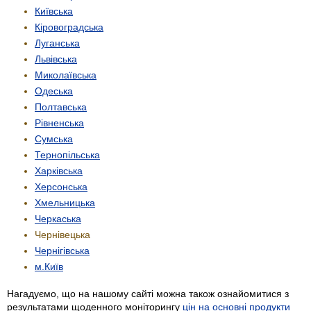
Київська
Кіровоградська
Луганська
Львівська
Миколаївська
Одеська
Полтавська
Рівненська
Сумська
Тернопільська
Харківська
Херсонська
Хмельницька
Черкаська
Чернівецька
Чернігівська
м.Київ
Нагадуємо, що на нашому сайті можна також ознайомитися з
результатами щоденного моніторингу
цін на основні продукти