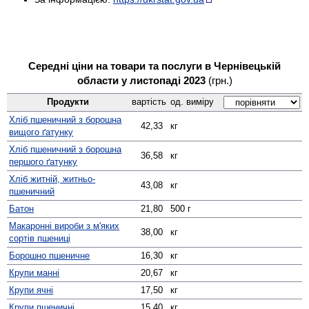
Середні ціни на товари та послуги в Чернівецькій
области у листопаді 2023
(грн.)
Продукти
вартість
од. виміру
Хліб пшеничний з борошна
42,33
кг
вищого ґатунку
Хліб пшеничний з борошна
36,58
кг
першого ґатунку
Хліб житній, житньо-
43,08
кг
пшеничний
Батон
21,80
500 г
Макаронні вироби з м'яких
38,00
кг
сортів пшениці
Борошно пшеничне
16,30
кг
Крупи манні
20,67
кг
Крупи ячні
17,50
кг
Крупи пшеничні
15,40
кг