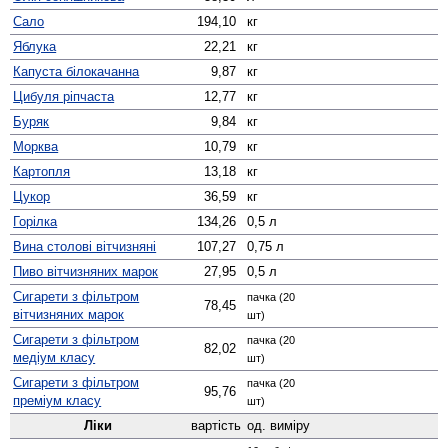
Сало
194,10
кг
Яблука
22,21
кг
Капуста білокачанна
9,87
кг
Цибуля ріпчаста
12,77
кг
Буряк
9,84
кг
Морква
10,79
кг
Картопля
13,18
кг
Цукор
36,59
кг
Горілка
134,26
0,5 л
Вина столові вітчизняні
107,27
0,75 л
Пиво вітчизняних марок
27,95
0,5 л
Сигарети з фільтром
пачка (20
78,45
вітчизняних марок
шт)
Сигарети з фільтром
пачка (20
82,02
медіум класу
шт)
Сигарети з фільтром
пачка (20
95,76
преміум класу
шт)
Ліки
вартість
од. виміру