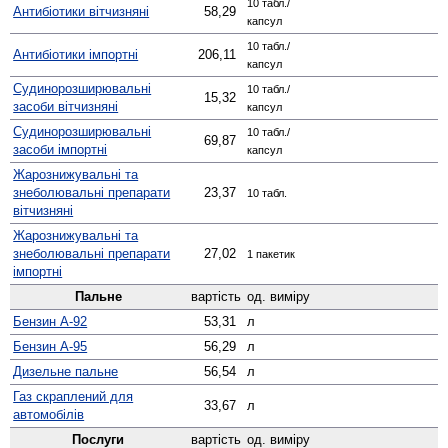
10 табл./
Антибіотики вітчизняні
58,29
капсул
10 табл./
Антибіотики імпортні
206,11
капсул
Судино­розширювальні
10 табл./
15,32
засоби вітчизняні
капсул
Судино­розширювальні
10 табл./
69,87
засоби імпортні
капсул
Жаро­знижувальні та
знеболювальні препарати
23,37
10 табл.
вітчизняні
Жаро­знижувальні та
знеболювальні препарати
27,02
1 пакетик
імпортні
Пальне
вартість
од. виміру
Бензин А-92
53,31
л
Бензин А-95
56,29
л
Дизельне пальне
56,54
л
Газ скраплений для
33,67
л
автомобілів
Послуги
вартість
од. виміру