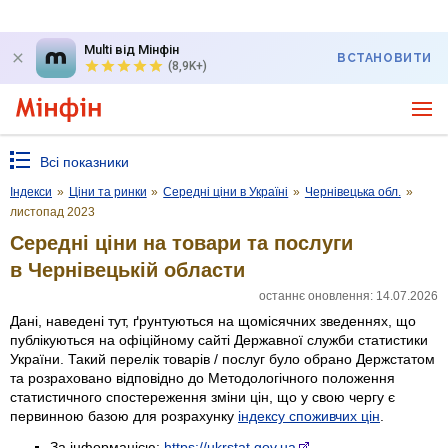
Multi від Мінфін
ВСТАНОВИТИ
(8,9K+)
Всі показники
Індекси
»
Ціни та ринки
»
Середні ціни в Україні
»
Чернівецька обл.
»
листопад 2023
Середні ціни на товари та послуги
в Чернівецькій области
останнє оновлення: 14.07.2026
Дані, наведені тут, ґрунтуються на щомісячних зведеннях, що
публікуються на офіційному сайті Державної служби статистики
України. Такий перелік товарів / послуг було обрано Держстатом
та розраховано відповідно до Методологічного положення
статистичного спостереження зміни цін, що у свою чергу є
первинною базою для розрахунку
індексу споживчих цін
.
За інформацією:
https://ukrstat.gov.ua