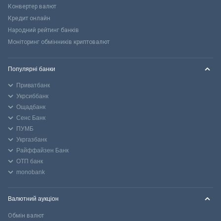
Конвертер валют
Кредит онлайн
Народний рейтинг банків
Моніторинг обмінників криптовалют
Популярні банки
Приватбанк
Укрсиббанк
Ощадбанк
Сенс Банк
ПУМБ
Укргазбанк
Райффайзен Банк
ОТП банк
monobank
Валютний аукціон
Обмін валют