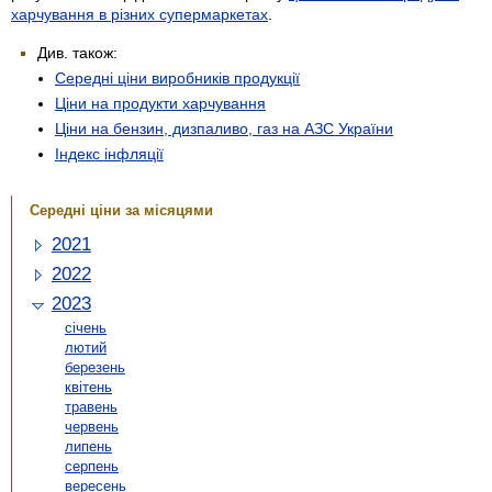
харчування в різних супермаркетах
.
Див. також:
Середні ціни виробників продукції
Ціни на продукти харчування
Ціни на бензин, дизпаливо, газ на АЗС України
Індекс інфляції
Середні ціни за місяцями
2021
2022
2023
січень
лютий
березень
квітень
травень
червень
липень
серпень
вересень