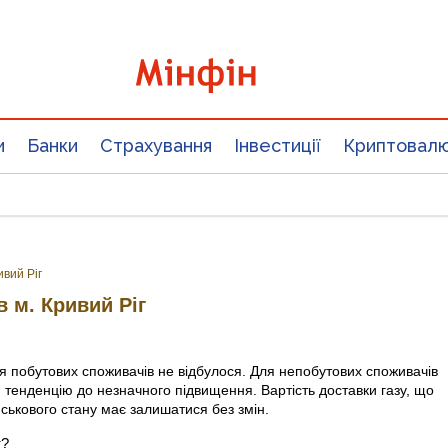
и
Банки
Страхування
Інвестиції
Криптовал
ивий Ріг
 м. Кривий Ріг
ля побутових споживачів не відбулося. Для непобутових споживачів
 тенденцію до незначного підвищення. Вартість доставки газу, що
йськового стану має залишатися без змін.
т?