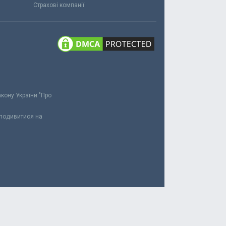
Страхові компанії
акону України "Про
 подивитися на