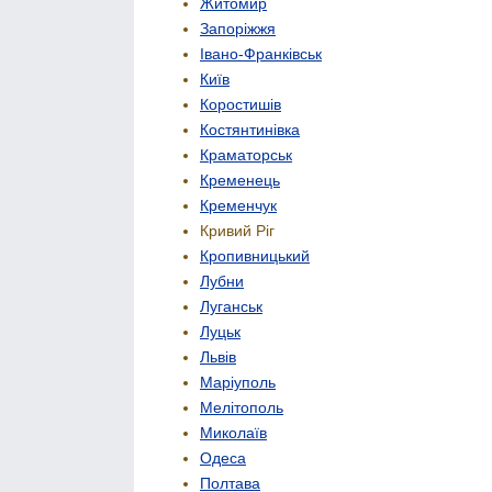
Житомир
Запоріжжя
Івано-Франківськ
Київ
Коростишів
Костянтинівка
Краматорськ
Кременець
Кременчук
Кривий Ріг
Кропивницький
Лубни
Луганськ
Луцьк
Львів
Маріуполь
Мелітополь
Миколаїв
Одеса
Полтава