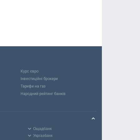
Курс євро
Інвестиційні брокери
Тарифи на газ
Народний рейтинг банків
Ощадбанк
Укргазбанк