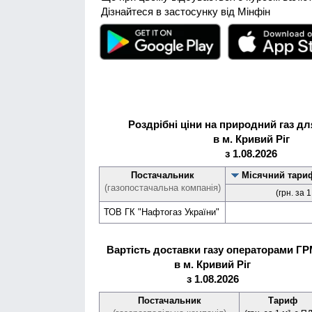
Дізнайтеся в застосунку від Мінфін
Роздрібні ціни на природний газ д
в м. Кривий Ріг
з 1.08.2026
Постачальник
Місячний тари
(газопостачальна компанія)
(грн. за 
ТОВ ГК "Нафтогаз України"
Вартість доставки газу операторами Г
в м. Кривий Ріг
з 1.08.2026
Постачальник
Тариф