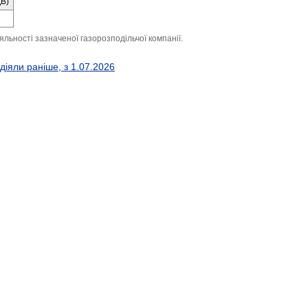
ДВ)
іяльності зазначеної газорозподільчої компанії.
 діяли раніше, з 1.07.2026