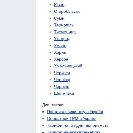
Рівне
Старобільськ
Суми
Тернопіль
Тисмениця
Ужгород
Умань
Харків
Херсон
Хмельницький
Черкаси
Чернівці
Чернігів
Шепетівка
Див. також:
Постачальники газу в Україні
Оператори ГРМ в Україні
Тарифи на газ для підприємств
Тарифи на електроенергію