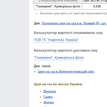
(газорозподільча компанія)
(грн. за 1 м³, з П
"Газмережі", Криворізька філія
0,636
Зазначені ціни діють на території ліцензованої д
Див.
Попередні ціни на газ в м. Кривий Ріг, що
Калькулятор вартості споживання газу
ТОВ ГК "Нафтогаз України"
Калькулятор вартості доставки газу
"Газмережі", Криворізька філія
Див. також:
Ціни на газ в Дніпропетровській обл.
Ціни на газ по містах України
Вінниця
Гадяч
Дніпро