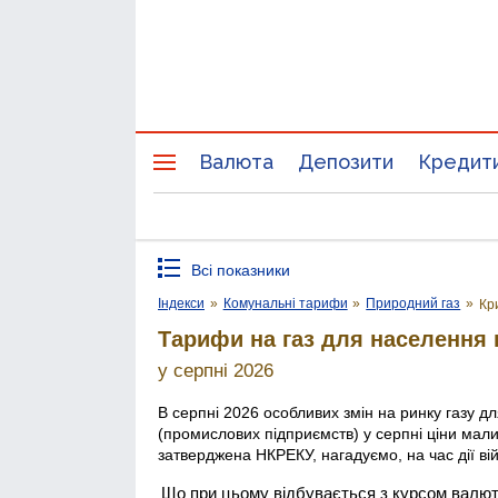
Валюта
Депозити
Кредит
Всі показники
Індекси
»
Комунальні тарифи
»
Природний газ
»
Кр
Тарифи на газ для населення в
у серпні 2026
В серпні 2026 особливих змін на ринку газу д
(промислових підприємств) у серпні ціни мали
затверджена НКРЕКУ, нагадуємо, на час дії ві
Що при цьому відбувається з курсом валю