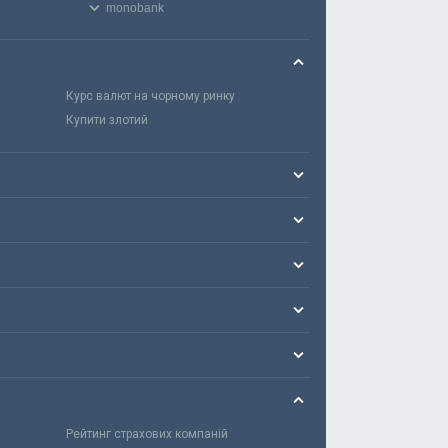
monobank
Курс валют на чорному ринку
Купити злотий
Рейтинг страхових компаній