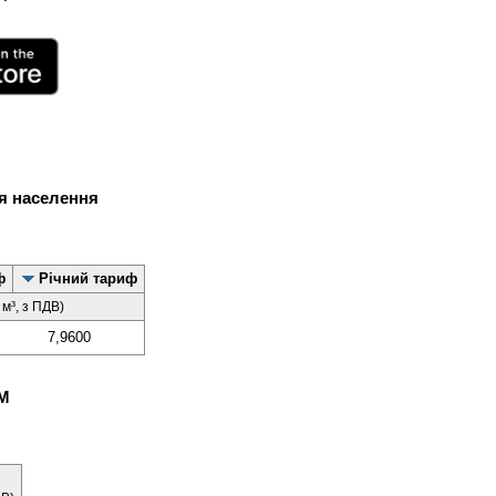
ля населення
ф
Річний тариф
1 м³, з ПДВ)
7,9600
РМ