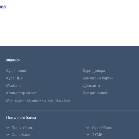
ння
Фінанси
Курс валют
Курс долара
Курс НБУ
Банківські картки
Міжбанк
Депозити
Конвертер валют
Кредит онлайн
Моніторинг обмінників криптовалют
Популярні банки
Приватбанк
Укрсиббанк
Сенс Банк
ПУМБ