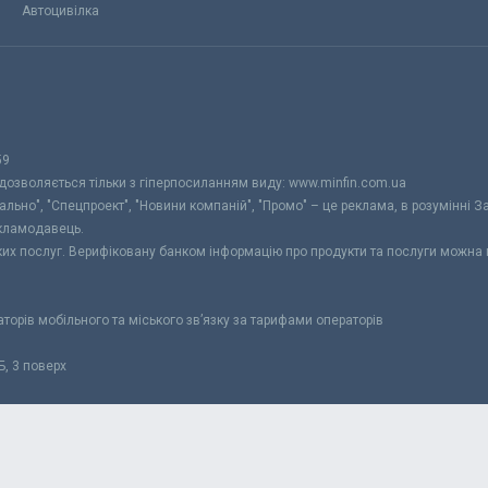
Автоцивілка
59
 дозволяється тільки з гіперпосиланням виду: www.minfin.com.ua
уально", "Спецпроект", "Новини компаній", "Промо" – це реклама, в розумінні З
екламодавець.
ьких послуг. Верифіковану банком інформацію про продукти та послуги можна
раторів мобільного та міського зв’язку за тарифами операторів
Б, 3 поверх