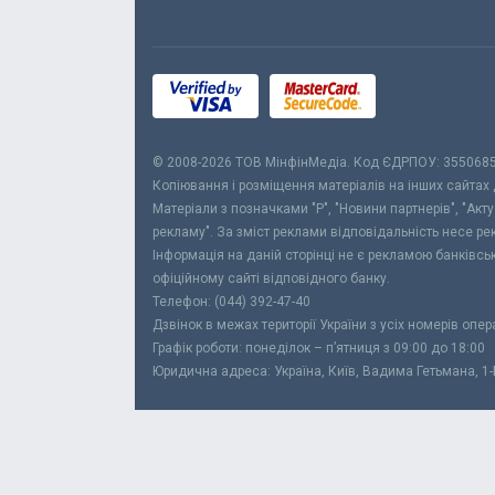
© 2008-2026 ТОВ МiнфiнМедiа. Код ЄДРПОУ: 355068
Копіювання і розміщення матеріалів на інших сайтах
Матеріали з позначками "Р", "Новини партнерів", "Акт
рекламу". За зміст реклами відповідальність несе р
Інформація на даній сторінці не є рекламою банківс
офіційному сайті відповідного банку.
Телефон: (044) 392-47-40
Дзвінок в межах території України з усіх номерів опе
Графік роботи: понеділок – п’ятниця з 09:00 до 18:00
Юридична адреса: Україна, Київ, Вадима Гетьмана, 1-