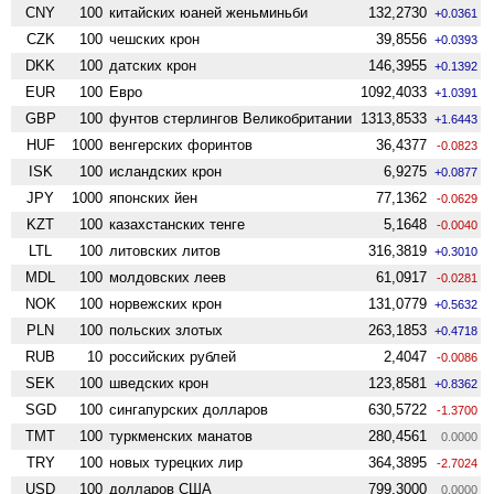
CNY
100
китайских юаней женьминьби
132,2730
+0.0361
CZK
100
чешских крон
39,8556
+0.0393
DKK
100
датских крон
146,3955
+0.1392
EUR
100
Евро
1092,4033
+1.0391
GBP
100
фунтов стерлингов Велико­британии
1313,8533
+1.6443
HUF
1000
венгерских форинтов
36,4377
-0.0823
ISK
100
исландских крон
6,9275
+0.0877
JPY
1000
японских йен
77,1362
-0.0629
KZT
100
казахстанских тенге
5,1648
-0.0040
LTL
100
литовских литов
316,3819
+0.3010
MDL
100
молдовских леев
61,0917
-0.0281
NOK
100
норвежских крон
131,0779
+0.5632
PLN
100
польских злотых
263,1853
+0.4718
RUB
10
российских рублей
2,4047
-0.0086
SEK
100
шведских крон
123,8581
+0.8362
SGD
100
сингапурских долларов
630,5722
-1.3700
TMT
100
туркменских манатов
280,4561
0.0000
TRY
100
новых турецких лир
364,3895
-2.7024
USD
100
долларов США
799,3000
0.0000