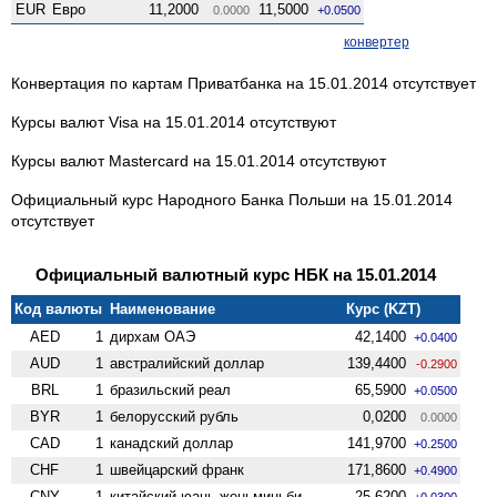
EUR
Евро
11,2000
11,5000
0.0000
+0.0500
конвертер
Конвертация по картам Приватбанка на 15.01.2014 отсутствует
Курсы валют Visa на 15.01.2014 отсутствуют
Курсы валют Mastercard на 15.01.2014 отсутствуют
Официальный курс Народного Банка Польши на 15.01.2014
отсутствует
Официальный валютный курс НБК на 15.01.2014
Код валюты
Наименование
Курс (KZT)
AED
1
дирхам ОАЭ
42,1400
+0.0400
AUD
1
австралийский доллар
139,4400
-0.2900
BRL
1
бразильский реал
65,5900
+0.0500
BYR
1
белорусский рубль
0,0200
0.0000
CAD
1
канадский доллар
141,9700
+0.2500
CHF
1
швейцарский франк
171,8600
+0.4900
CNY
1
китайский юань женьминьби
25,6200
+0.0300