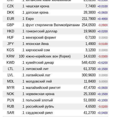
CZK
1
чешская крона
7,7400
+0.0100
DKK
1
датская крона
28,3800
+0.0600
EUR
1
Евро
211,7900
+0.4900
GBP
1
фунт стерлингов Велико­британии
254,0500
-0.0900
HKD
1
гонконгский доллар
19,9600
+0.0200
HUF
1
венгерский форинт
0,7100
0.0000
JPY
1
японская йена
1,4900
-0.0100
KGS
1
киргизский сом
3,1200
0.0000
KRW
100
южно-корейских вон (Корея)
14,6100
-0.0300
KWD
1
кувейтский динар
548,4100
+0.6200
LTL
1
литовский лит
61,3700
+0.1500
LVL
1
латвийский лат
300,9600
0.0000
MDL
1
молдовский лей
11,8400
0.0000
MYR
1
малайзийский ринггит
47,4700
+0.0600
NOK
1
норвежская крона
25,3300
+0.1500
PLN
1
польский злотый
51,0000
+0.1000
RUB
1
российский рубль
4,6500
-0.0200
SAR
1
саудовский риял
41,2700
+0.0400