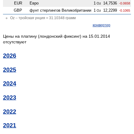
EUR
Евро
1
14,7536
Oz
-0.0658
GBP
фунт стерлингов Велико­британии
1
12,2299
Oz
-0.1065
Oz – тройская унция = 31.10348 грамм
конвертер
Цены на платину (лондонский фиксинг) на 15.01.2014
отсутствуют
2026
2025
2024
2023
2022
2021