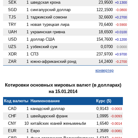
SEK
1
шведская крона
23,9500
+0.1300
SGD
1
сингапурский доллар
122,1500
-0.0800
TJS
1
таджикский сомони
32,6600
+0.2700
TRY
1
новая турецкая лира
70,6400
-0.5900
UAH
1
украинская гривна
18,6500
+0.0100
USD
1
доллар США
154,7600
+0.1200
UZS
1
узбекский сум
0,0700
0.0000
XDR
1
СПЗ
237,9700
+0.9700
ZAR
1
южно-африканский рэнд
14,2400
-0.2700
конвертер
Котировки основных мировых валют (в долларах)
на 15.01.2014
Код валюты
Наименование
Курс ($)
CAD
1
канадский доллар
0,9143
-0.0003
CHF
1
швейцарский франк
1,0995
-0.0093
CNY
10
китайских юаней женьминьби
1,6540
-0.0014
EUR
1
Евро
1,3589
-0.0081