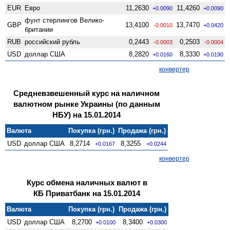
EUR
Евро
11,2630
11,4260
+0.0090
+0.0090
фунт стерлингов Велико­
GBP
13,4100
13,7470
-0.0010
+0.0420
британии
RUB
российский рубль
0,2443
0,2503
-0.0003
-0.0004
USD
доллар США
8,2820
8,3330
+0.0160
+0.0190
конвертер
Средневзвешенный курс на наличном
валютном рынке Украины (по данным
НБУ) на 15.01.2014
Валюта
Покупка (грн.)
Продажа (грн.)
USD
доллар США
8,2714
8,3255
+0.0167
+0.0244
конвертер
Курс обмена наличных валют в
КБ Приватбанк на 15.01.2014
Валюта
Покупка (грн.)
Продажа (грн.)
USD
доллар США
8,2700
8,3400
+0.0100
+0.0300