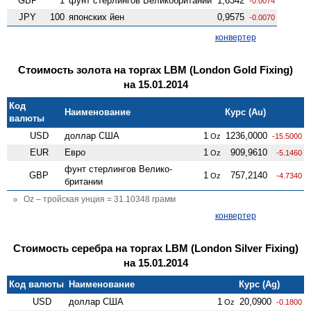
GBP
1
фунт стерлингов Велико­британии
1,6342
-0.0074
JPY
100
японских йен
0,9575
-0.0070
конвертер
Стоимость золота на торгах LBM (London Gold Fixing)
на 15.01.2014
Код
Наименование
Курс (Au)
валюты
USD
доллар США
1
1236,0000
Oz
-15.5000
EUR
Евро
1
909,9610
Oz
-5.1460
фунт стерлингов Велико­
GBP
1
757,2140
Oz
-4.7340
британии
Oz – тройская унция = 31.10348 грамм
конвертер
Стоимость серебра на торгах LBM (London Silver Fixing)
на 15.01.2014
Код валюты
Наименование
Курс (Ag)
USD
доллар США
1
20,0900
Oz
-0.1800