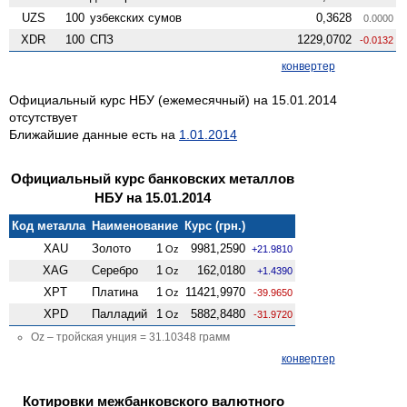
UZS
100
узбекских сумов
0,3628
0.0000
XDR
100
СПЗ
1229,0702
-0.0132
конвертер
Официальный курс НБУ (ежемесячный) на 15.01.2014
отсутствует
Ближайшие данные есть на
1.01.2014
Официальный курс банковских металлов
НБУ на 15.01.2014
Код металла
Наименование
Курс (грн.)
XAU
Золото
1
9981,2590
Oz
+21.9810
XAG
Серебро
1
162,0180
Oz
+1.4390
XPT
Платина
1
11421,9970
Oz
-39.9650
XPD
Палладий
1
5882,8480
Oz
-31.9720
Oz – тройская унция = 31.10348 грамм
конвертер
Котировки межбанковского валютного