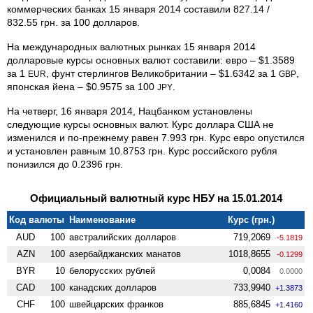
коммерческих банках 15 января 2014 составили 827.14 /
832.55 грн. за 100 долларов.
На международных валютных рынках 15 января 2014
долларовые курсы основных валют составили: евро – $1.3589
за 1
, фунт стерлингов Великобритании – $1.6342 за 1
,
EUR
GBP
японская йена – $0.9575 за 100
.
JPY
На четверг, 16 января 2014, Нацбанком установлены
следующие курсы основных валют. Курс доллара США не
изменился и по-прежнему равен 7.993 грн. Курс евро опустился
и установлен равным 10.8753 грн. Курс российского рубля
понизился до 0.2396 грн.
Официальный валютный курс НБУ на 15.01.2014
Код валюты
Наименование
Курс (грн.)
AUD
100
австралийских долларов
719,2069
-5.1819
AZN
100
азербайджанских манатов
1018,8655
-0.1299
BYR
10
белорусских рублей
0,0084
0.0000
CAD
100
канадских долларов
733,9940
+1.3873
CHF
100
швейцарских франков
885,6845
+1.4160