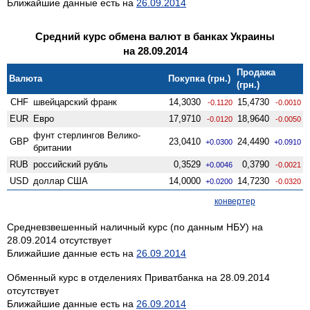
Ближайшие данные есть на
26.09.2014
Средний курс обмена валют в банках Украины
на 28.09.2014
Продажа
Валюта
Покупка (грн.)
(грн.)
CHF
швейцарский франк
14,3030
15,4730
-0.1120
-0.0010
EUR
Евро
17,9710
18,9640
-0.0120
-0.0050
фунт стерлингов Велико­
GBP
23,0410
24,4490
+0.0300
+0.0910
британии
RUB
российский рубль
0,3529
0,3790
+0.0046
-0.0021
USD
доллар США
14,0000
14,7230
+0.0200
-0.0320
конвертер
Средневзвешенный наличный курс (по данным НБУ) на
28.09.2014 отсутствует
Ближайшие данные есть на
26.09.2014
Обменный курс в отделениях Приватбанка на 28.09.2014
отсутствует
Ближайшие данные есть на
26.09.2014