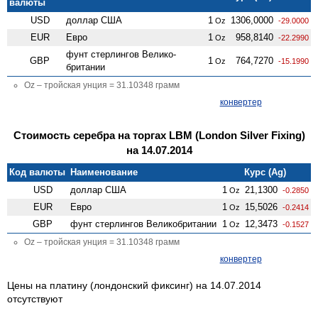
валюты
USD
доллар США
1
1306,0000
Oz
-29.0000
EUR
Евро
1
958,8140
Oz
-22.2990
фунт стерлингов Велико­
GBP
1
764,7270
Oz
-15.1990
британии
Oz – тройская унция = 31.10348 грамм
конвертер
Стоимость серебра на торгах LBM (London Silver Fixing)
на 14.07.2014
Код валюты
Наименование
Курс (Ag)
USD
доллар США
1
21,1300
Oz
-0.2850
EUR
Евро
1
15,5026
Oz
-0.2414
GBP
фунт стерлингов Велико­британии
1
12,3473
Oz
-0.1527
Oz – тройская унция = 31.10348 грамм
конвертер
Цены на платину (лондонский фиксинг) на 14.07.2014
отсутствуют