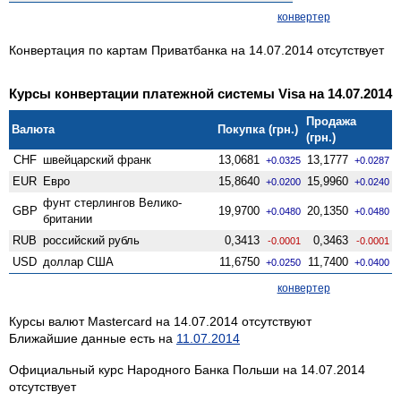
конвертер
Конвертация по картам Приватбанка на 14.07.2014 отсутствует
Курсы конвертации платежной системы Visa на 14.07.2014
Продажа
Валюта
Покупка (грн.)
(грн.)
CHF
швейцарский франк
13,0681
13,1777
+0.0325
+0.0287
EUR
Евро
15,8640
15,9960
+0.0200
+0.0240
фунт стерлингов Велико­
GBP
19,9700
20,1350
+0.0480
+0.0480
британии
RUB
российский рубль
0,3413
0,3463
-0.0001
-0.0001
USD
доллар США
11,6750
11,7400
+0.0250
+0.0400
конвертер
Курсы валют Mastercard на 14.07.2014 отсутствуют
Ближайшие данные есть на
11.07.2014
Официальный курс Народного Банка Польши на 14.07.2014
отсутствует