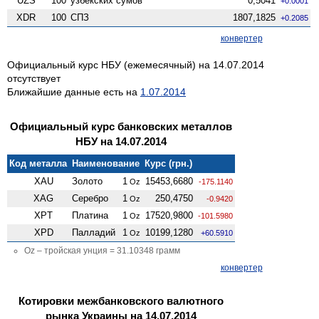
UZS
100
узбекских сумов
0,5041
+0.0001
XDR
100
СПЗ
1807,1825
+0.2085
конвертер
Официальный курс НБУ (ежемесячный) на 14.07.2014
отсутствует
Ближайшие данные есть на
1.07.2014
Официальный курс банковских металлов
НБУ на 14.07.2014
Код металла
Наименование
Курс (грн.)
XAU
Золото
1
15453,6680
Oz
-175.1140
XAG
Серебро
1
250,4750
Oz
-0.9420
XPT
Платина
1
17520,9800
Oz
-101.5980
XPD
Палладий
1
10199,1280
Oz
+60.5910
Oz – тройская унция = 31.10348 грамм
конвертер
Котировки межбанковского валютного
рынка Украины на 14.07.2014