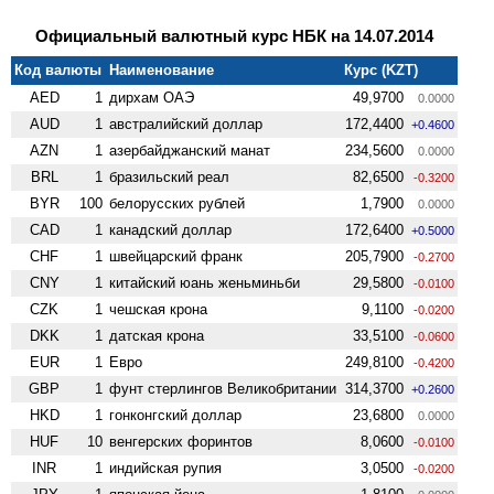
Официальный валютный курс НБК на 14.07.2014
Код валюты
Наименование
Курс (KZT)
AED
1
дирхам ОАЭ
49,9700
0.0000
AUD
1
австралийский доллар
172,4400
+0.4600
AZN
1
азербайджанский манат
234,5600
0.0000
BRL
1
бразильский реал
82,6500
-0.3200
BYR
100
белорусских рублей
1,7900
0.0000
CAD
1
канадский доллар
172,6400
+0.5000
CHF
1
швейцарский франк
205,7900
-0.2700
CNY
1
китайский юань женьминьби
29,5800
-0.0100
CZK
1
чешская крона
9,1100
-0.0200
DKK
1
датская крона
33,5100
-0.0600
EUR
1
Евро
249,8100
-0.4200
GBP
1
фунт стерлингов Велико­британии
314,3700
+0.2600
HKD
1
гонконгский доллар
23,6800
0.0000
HUF
10
венгерских форинтов
8,0600
-0.0100
INR
1
индийская рупия
3,0500
-0.0200