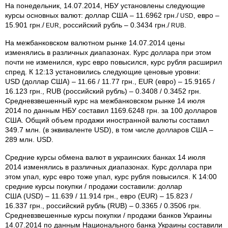
На понедельник, 14.07.2014, НБУ установлены следующие
курсы основных валют: доллар США – 11.6962 грн./
, евро –
USD
15.901 грн./
, российский рубль – 0.3434 грн./
.
EUR
RUB
На межбанковском валютном рынке 14.07.2014 цены
изменялись в различных диапазонах. Курс доллара при этом
почти не изменился, курс евро повысился, курс рубля расширил
спред. К 12:13 установились следующие ценовые уровни:
USD (доллар США) – 11.66 / 11.77 грн., EUR (евро) – 15.9165 /
16.123 грн., RUB (российский рубль) – 0.3408 / 0.3452 грн.
Средневзвешенный курс на межбанковском рынке 14 июля
2014 по данным НБУ составил 1169.6248 грн. за 100 долларов
США. Общий объем продажи иностранной валюты составил
349.7 млн. (в эквиваленте USD), в том числе долларов США –
289 млн. USD.
Средние курсы обмена валют в украинских банках 14 июля
2014 изменялись в различных диапазонах. Курс доллара при
этом упал, курс евро тоже упал, курс рубля повысился. К 14:00
средние курсы покупки / продажи составили: доллар
США (USD) – 11.639 / 11.914 грн., евро (EUR) – 15.823 /
16.337 грн., российский рубль (RUB) – 0.3365 / 0.3506 грн.
Средневзвешенные курсы покупки / продажи банков Украины
14.07.2014 по данным Национального банка Украины составили