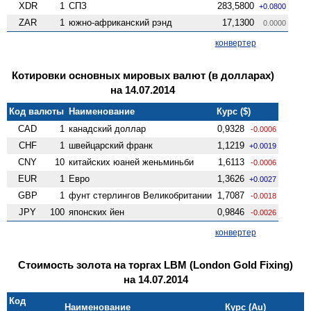
XDR
1
СПЗ
283,5800
+0.0800
ZAR
1
южно-африканский рэнд
17,1300
0.0000
конвертер
Котировки основных мировых валют (в долларах)
на 14.07.2014
Код валюты
Наименование
Курс ($)
CAD
1
канадский доллар
0,9328
-0.0006
CHF
1
швейцарский франк
1,1219
+0.0019
CNY
10
китайских юаней женьминьби
1,6113
-0.0006
EUR
1
Евро
1,3626
+0.0027
GBP
1
фунт стерлингов Велико­британии
1,7087
-0.0018
JPY
100
японских йен
0,9846
-0.0026
конвертер
Стоимость золота на торгах LBM (London Gold Fixing)
на 14.07.2014
Код
Наименование
Курс (Au)