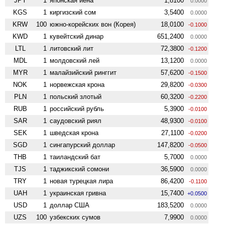
JPY
1
японская йена
1,8100
0.0000
KGS
1
киргизский сом
3,5400
0.0000
KRW
100
южно-корейских вон (Корея)
18,0100
-0.1000
KWD
1
кувейтский динар
651,2400
0.0000
LTL
1
литовский лит
72,3800
-0.1200
MDL
1
молдовский лей
13,1200
0.0000
MYR
1
малайзийский ринггит
57,6200
-0.1500
NOK
1
норвежская крона
29,8200
-0.0300
PLN
1
польский злотый
60,3200
-0.2200
RUB
1
российский рубль
5,3900
-0.0100
SAR
1
саудовский риял
48,9300
-0.0100
SEK
1
шведская крона
27,1100
-0.0200
SGD
1
сингапурский доллар
147,8200
-0.0500
THB
1
таиландский бат
5,7000
0.0000
TJS
1
таджикский сомони
36,5900
0.0000
TRY
1
новая турецкая лира
86,4200
-0.1100
UAH
1
украинская гривна
15,7400
+0.0500
USD
1
доллар США
183,5200
0.0000
UZS
100
узбекских сумов
7,9900
0.0000