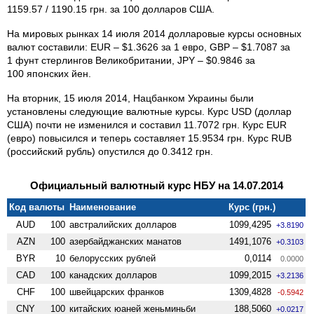
1159.57 / 1190.15 грн. за 100 долларов США.
На мировых рынках 14 июля 2014 долларовые курсы основных
валют составили: EUR – $1.3626 за 1 евро, GBP – $1.7087 за
1 фунт стерлингов Великобритании, JPY – $0.9846 за
100 японских йен.
На вторник, 15 июля 2014, Нацбанком Украины были
установлены следующие валютные курсы. Курс USD (доллар
США) почти не изменился и составил 11.7072 грн. Курс EUR
(евро) повысился и теперь составляет 15.9534 грн. Курс RUB
(российский рубль) опустился до 0.3412 грн.
Официальный валютный курс НБУ на 14.07.2014
Код валюты
Наименование
Курс (грн.)
AUD
100
австралийских долларов
1099,4295
+3.8190
AZN
100
азербайджанских манатов
1491,1076
+0.3103
BYR
10
белорусских рублей
0,0114
0.0000
CAD
100
канадских долларов
1099,2015
+3.2136
CHF
100
швейцарских франков
1309,4828
-0.5942
CNY
100
китайских юаней женьминьби
188,5060
+0.0217