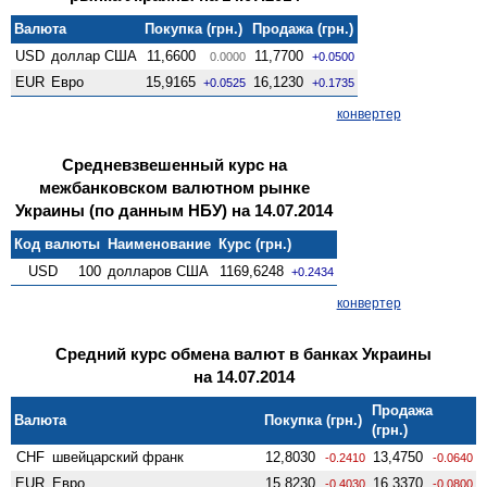
Валюта
Покупка (грн.)
Продажа (грн.)
USD
доллар США
11,6600
11,7700
0.0000
+0.0500
EUR
Евро
15,9165
16,1230
+0.0525
+0.1735
конвертер
Средневзвешенный курс на
межбанковском валютном рынке
Украины (по данным НБУ) на 14.07.2014
Код валюты
Наименование
Курс (грн.)
USD
100
долларов США
1169,6248
+0.2434
конвертер
Средний курс обмена валют в банках Украины
на 14.07.2014
Продажа
Валюта
Покупка (грн.)
(грн.)
CHF
швейцарский франк
12,8030
13,4750
-0.2410
-0.0640
EUR
Евро
15,8230
16,3370
-0.4030
-0.0800