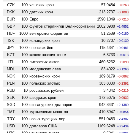
CZK
100
чешских крон
57,9484
-0.0263
DKK
100
датских крон
213,2737
-0.1083
EUR
100
Евро
1590,1049
-0.7216
GBP
100
фунтов стерлингов Велико­британии
2002,3988
+1.4851
HUF
1000
венгерских форинтов
51,2689
+0.0180
ISK
100
исландских крон
10,2707
+0.0130
JPY
1000
японских йен
115,4341
+0.0481
KZT
100
казахстанских тенге
6,3733
+0.0013
LTL
100
литовских литов
460,5262
-0.2090
MDL
100
молдовских леев
83,4022
+0.1266
NOK
100
норвежских крон
189,8179
-0.0862
PLN
100
польских злотых
383,8330
-0.2391
RUB
10
российских рублей
3,4342
-0.0219
SEK
100
шведских крон
172,5075
-0.0932
SGD
100
сингапурских долларов
942,8431
+2.1380
TMT
100
туркменских манатов
410,3947
+0.0854
TRY
100
новых турецких лир
551,0483
+2.4307
USD
100
долларов США
1169,6248
+0.2434