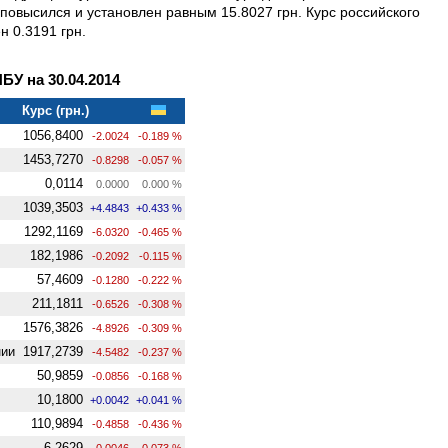
о повысился и установлен равным 15.8027 грн. Курс российского
н 0.3191 грн.
У на 30.04.2014
Курс (грн.)
1056,8400
-2.0024
-0.189 %
1453,7270
-0.8298
-0.057 %
0,0114
0.0000
0.000 %
1039,3503
+4.4843
+0.433 %
1292,1169
-6.0320
-0.465 %
182,1986
-0.2092
-0.115 %
57,4609
-0.1280
-0.222 %
211,1811
-0.6526
-0.308 %
1576,3826
-4.8926
-0.309 %
нии
1917,2739
-4.5482
-0.237 %
50,9859
-0.0856
-0.168 %
10,1800
+0.0042
+0.041 %
110,9894
-0.4858
-0.436 %
6,2629
-0.0046
-0.073 %