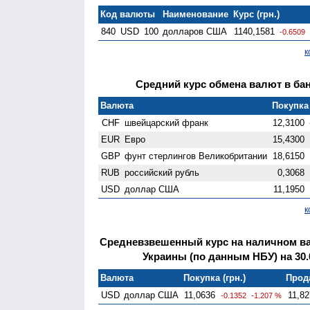
Код валюты
Наименование
Курс (грн.)
840
USD
100
долларов США
1140,1581
-0.6509
к
Средний курс обмена валют в бан
Валюта
Покупка 
CHF
швейцарский франк
12,3100
EUR
Евро
15,4300
GBP
фунт стерлингов Велико­британии
18,6150
RUB
российский рубль
0,3068
USD
доллар США
11,1950
к
Средневзвешенный курс на наличном в
Украины (по данным НБУ) на 30.
Валюта
Покупка (грн.)
Прода
USD
доллар США
11,0636
11,82
-0.1352
-1.207 %