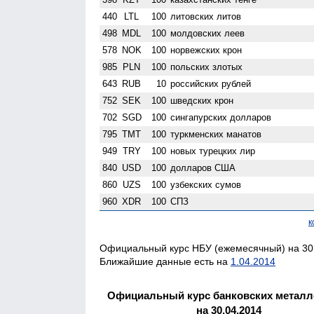
440
LTL
100
литовских литов
498
MDL
100
молдовских леев
578
NOK
100
норвежских крон
985
PLN
100
польских злотых
643
RUB
10
российских рублей
752
SEK
100
шведских крон
702
SGD
100
сингапурских долларов
795
TMT
100
туркменских манатов
949
TRY
100
новых турецких лир
840
USD
100
долларов США
860
UZS
100
узбекских сумов
960
XDR
100
СПЗ
к
Официальный курс НБУ (ежемесячный) на 30.
Ближайшие данные есть на
1.04.2014
Официальный курс банковских металл
на 30.04.2014