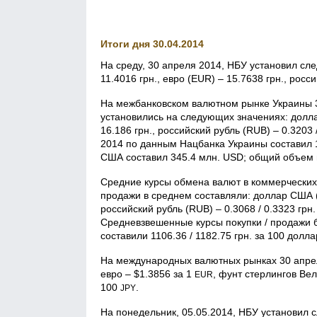
Итоги дня 30.04.2014
На среду, 30 апреля 2014, НБУ установил с
11.4016 грн., евро (EUR) – 15.7638 грн., росс
На межбанковском валютном рынке Украины 3
установились на следующих значениях: доллар 
16.186 грн., российский рубль (RUB) – 0.320
2014 по данным Нацбанка Украины составил 
США составил 345.4 млн. USD; общий объем п
Средние курсы обмена валют в коммерческих б
продажи в среднем составляли: доллар США (US
российский рубль (RUB) – 0.3068 / 0.3323 грн.
Средневзвешенные курсы покупки / продажи 
составили 1106.36 / 1182.75 грн. за 100 долл
На международных валютных рынках 30 апрел
евро – $1.3856 за 1
, фунт стерлингов Ве
EUR
100
.
JPY
На понедельник, 05.05.2014, НБУ установил