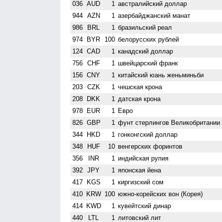
036
AUD
1
австралийский доллар
944
AZN
1
азербайджанский манат
986
BRL
1
бразильский реал
974
BYR
100
белорусских рублей
124
CAD
1
канадский доллар
756
CHF
1
швейцарский франк
156
CNY
1
китайский юань женьминьби
203
CZK
1
чешская крона
208
DKK
1
датская крона
978
EUR
1
Евро
826
GBP
1
фунт стерлингов Велико­британии
344
HKD
1
гонконгский доллар
348
HUF
10
венгерских форинтов
356
INR
1
индийская рупия
392
JPY
1
японская йена
417
KGS
1
киргизский сом
410
KRW
100
южно-корейских вон (Корея)
414
KWD
1
кувейтский динар
440
LTL
1
литовский лит