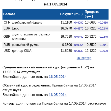
на 17.05.2014
Продажа
Валюта
Покупка (грн.)
(грн.)
CHF
швейцарский франк
13,1180
13,6680
+0.4080
+0.0430
EUR
Евро
16,3770
16,7220
+0.4970
+0.0240
фунт стерлингов Велико­
GBP
19,7910
20,3270
+0.6440
+0.0240
британии
RUB
российский рубль
0,3306
0,3529
+0.0064
+0.0041
USD
доллар США
11,8930
12,1220
+0.3130
+0.0600
конвертер
Средневзвешенный наличный курс (по данным НБУ) на
17.05.2014 отсутствует
Ближайшие данные есть на
16.05.2014
Обменный курс в отделениях Приватбанка на 17.05.2014
отсутствует
Ближайшие данные есть на
16.05.2014
Конвертация по картам Приватбанка на 17.05.2014 отсутствует