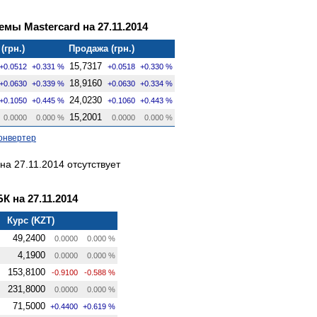
мы Mastercard на 27.11.2014
(грн.)
Продажа (грн.)
15,7317
+0.0512
+0.331 %
+0.0518
+0.330 %
18,9160
+0.0630
+0.339 %
+0.0630
+0.334 %
24,0230
+0.1050
+0.445 %
+0.1060
+0.443 %
15,2001
0.0000
0.000 %
0.0000
0.000 %
онвертер
а 27.11.2014 отсутствует
 на 27.11.2014
Курс (KZT)
49,2400
0.0000
0.000 %
4,1900
0.0000
0.000 %
153,8100
-0.9100
-0.588 %
231,8000
0.0000
0.000 %
71,5000
+0.4400
+0.619 %