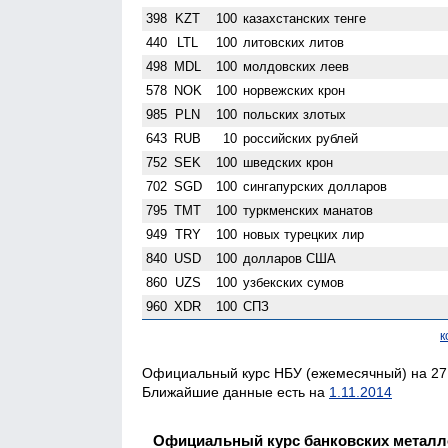
398
KZT
100
казахстанских тенге
440
LTL
100
литовских литов
498
MDL
100
молдовских леев
578
NOK
100
норвежских крон
985
PLN
100
польских злотых
643
RUB
10
российских рублей
752
SEK
100
шведских крон
702
SGD
100
сингапурских долларов
795
TMT
100
туркменских манатов
949
TRY
100
новых турецких лир
840
USD
100
долларов США
860
UZS
100
узбекских сумов
960
XDR
100
СПЗ
к
Официальный курс НБУ (ежемесячный) на 27.
Ближайшие данные есть на
1.11.2014
Официальный курс банковских металл