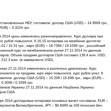
 установленные НБУ, составили: доллар США (USD) – 14.9669 грн.,
RUB) – 0.3224 грн.
 2014 цены изменялись разнонаправленно. Курс доллара при
урс рубля повысился. К 16:15 котировки на межбанке достигли
 / 15.31 грн., евро (EUR) – 18.7384 / 19.1099 грн., российский
звешенный курс на межбанковском рынке 27.11.2014 по данным
лларов. Объем продажи долларов США составил 138.4 млн. USD;
12.3 млн. (в эквиваленте USD).
нках 27.11.2014 изменялись в различных диапазонах. Курс
онизился на продаже, курс евро повысился, курс рубля упал. К
авляли: доллар США (USD) – 15.208 / 15.698 грн., евро (EUR) –
 0.3096 / 0.3399 грн.
банков Украины 27.11.2014 по данным Нацбанка Украины
ларов США.
я 2014 долларовые котировки основных валют составили: EUR –
терлингов Великобритании, JPY – $0.8489 за 100 японских йен.