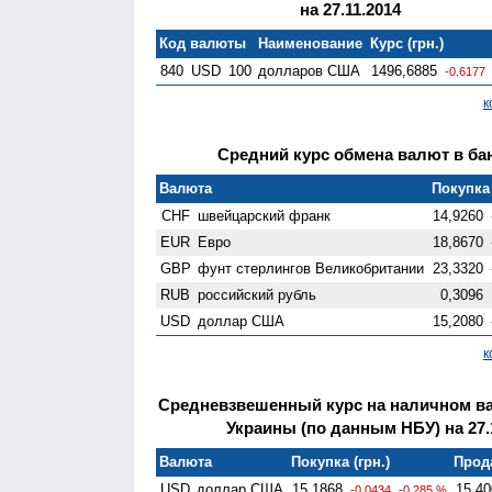
на 27.11.2014
Код валюты
Наименование
Курс (грн.)
840
USD
100
долларов США
1496,6885
-0.6177
к
Средний курс обмена валют в бан
Валюта
Покупка 
CHF
швейцарский франк
14,9260
EUR
Евро
18,8670
GBP
фунт стерлингов Велико­британии
23,3320
RUB
российский рубль
0,3096
USD
доллар США
15,2080
к
Средневзвешенный курс на наличном в
Украины (по данным НБУ) на 27.
Валюта
Покупка (грн.)
Прода
USD
доллар США
15,1868
15,40
-0.0434
-0.285 %