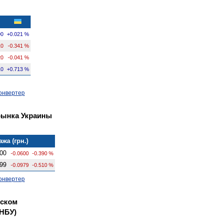
90
+0.021 %
10
-0.341 %
20
-0.041 %
10
+0.713 %
онвертер
рынка Украины
жа (грн.)
00
-0.0600
-0.390 %
99
-0.0979
-0.510 %
онвертер
вском
НБУ)