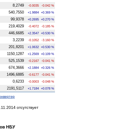
8,2749
-0.0035
-0.042 %
540,7550
+1.9884
+0.369 %
99,9378
+0.2695
+0.270 %
219,4029
-0.4072
-0.185 %
446,6685
+2.3547
+0.530 %
3,2239
-0.1052
-3.160 %
201,8201
+1.0632
+0.530 %
1150,1287
+1.2569
+0.109 %
525,1539
-0.2167
-0.041 %
674,3666
+2.1884
+0.326 %
1496,6885
-0.6177
-0.041 %
0,6233
-0.0003
-0.048 %
2191,5117
+1.7184
+0.078 %
онвертер
11.2014 отсутствует
ов НБУ