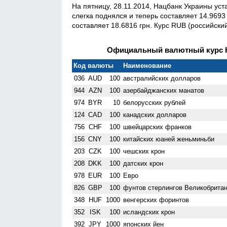
На пятницу, 28.11.2014, Нацбанк Украины у
слегка поднялся и теперь составляет 14.9693
составляет 18.6816 грн. Курс RUB (российский
Официальный валютный курс НБ
Код валюты
Наименование
036
AUD
100
австралийских долларов
944
AZN
100
азербайджанских манатов
974
BYR
10
белорусских рублей
124
CAD
100
канадских долларов
756
CHF
100
швейцарских франков
156
CNY
100
китайских юаней женьминьби
203
CZK
100
чешских крон
208
DKK
100
датских крон
978
EUR
100
Евро
826
GBP
100
фунтов стерлингов Велико­брита
348
HUF
1000
венгерских форинтов
352
ISK
100
исландских крон
392
JPY
1000
японских йен