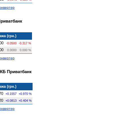
онвертер
Приватбанк
жа (грн.)
00
-0.0500
-0.317 %
00
0.0000
0.000 %
онвертер
 КБ Приватбанк
жа (грн.)
70
+0.1557
+0.970 %
20
+0.0813
+0.404 %
онвертер