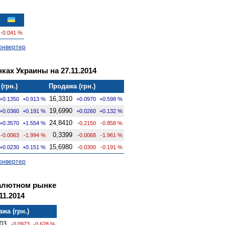
-0.041 %
онвертер
ках Украины на 27.11.2014
(грн.)
Продажа (грн.)
16,3310
+0.1350
+0.913 %
+0.0970
+0.598 %
19,6990
+0.0360
+0.191 %
+0.0260
+0.132 %
24,8410
+0.3570
+1.554 %
-0.2150
-0.858 %
0,3399
-0.0063
-1.994 %
-0.0068
-1.961 %
15,6980
+0.0230
+0.151 %
-0.0300
-0.191 %
онвертер
алютном рынке
11.2014
жа (грн.)
03
-0.0973
-0.628 %