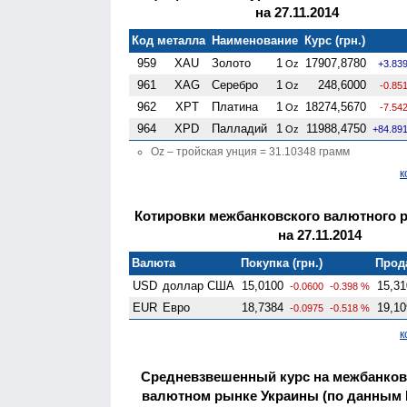
на 27.11.2014
Код металла
Наименование
Курс (грн.)
959
XAU
Золото
1
17907,8780
Oz
+3.83
961
XAG
Серебро
1
248,6000
Oz
-0.85
962
XPT
Платина
1
18274,5670
Oz
-7.54
964
XPD
Палладий
1
11988,4750
Oz
+84.89
Oz – тройская унция = 31.10348 грамм
к
Котировки межбанковского валютного 
на 27.11.2014
Валюта
Покупка (грн.)
Прода
USD
доллар США
15,0100
15,31
-0.0600
-0.398 %
EUR
Евро
18,7384
19,10
-0.0975
-0.518 %
к
Средневзвешенный курс на межбанко
валютном рынке Украины (по данным 