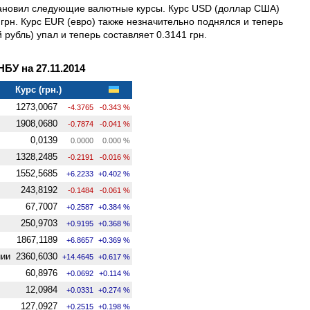
становил следующие валютные курсы. Курс USD (доллар США)
 грн. Курс EUR (евро) также незначительно поднялся и теперь
 рубль) упал и теперь составляет 0.3141 грн.
У на 27.11.2014
Курс (грн.)
1273,0067
-4.3765
-0.343 %
1908,0680
-0.7874
-0.041 %
0,0139
0.0000
0.000 %
1328,2485
-0.2191
-0.016 %
1552,5685
+6.2233
+0.402 %
243,8192
-0.1484
-0.061 %
67,7007
+0.2587
+0.384 %
250,9703
+0.9195
+0.368 %
1867,1189
+6.8657
+0.369 %
нии
2360,6030
+14.4645
+0.617 %
60,8976
+0.0692
+0.114 %
12,0984
+0.0331
+0.274 %
127,0927
+0.2515
+0.198 %