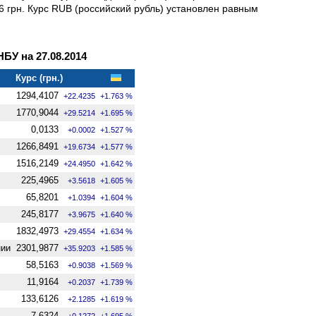
66 грн. Курс RUB (российский рубль) установлен равным
У на 27.08.2014
Курс (грн.)
1294,4107
+22.4235
+1.763 %
1770,9044
+29.5214
+1.695 %
0,0133
+0.0002
+1.527 %
1266,8491
+19.6734
+1.577 %
1516,2149
+24.4950
+1.642 %
225,4965
+3.5618
+1.605 %
65,8201
+1.0394
+1.604 %
245,8177
+3.9675
+1.640 %
1832,4973
+29.4554
+1.634 %
нии
2301,9877
+35.9203
+1.585 %
58,5163
+0.9038
+1.569 %
11,9164
+0.2037
+1.739 %
133,6126
+2.1285
+1.619 %
7,6324
+0.1272
+1.695 %