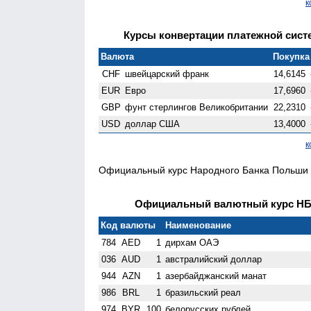
к
Курсы конвертации платежной систе
Валюта
Покупка 
CHF
швейцарский франк
14,6145
EUR
Евро
17,6960
GBP
фунт стерлингов Велико­британии
22,2310
USD
доллар США
13,4000
к
Официальный курс Народного Банка Польши н
Официальный валютный курс НБК 
Код валюты
Наименование
784
AED
1
дирхам ОАЭ
036
AUD
1
австралийский доллар
944
AZN
1
азербайджанский манат
986
BRL
1
бразильский реал
974
BYR
100
белорусских рублей