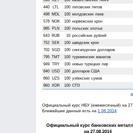
440
LTL
100
литовских литов
498
MDL
100
молдовских леев
578
NOK
100
норвежских крон
985
PLN
100
польских злотых
643
RUB
10
российских рублей
752
SEK
100
шведских крон
702
SGD
100
сингапурских долларов
795
TMT
100
туркменских манатов
949
TRY
100
новых турецких лир
840
USD
100
долларов США
860
UZS
100
узбекских сумов
960
XDR
100
СПЗ
к
Официальный курс НБУ (ежемесячный) на 27.
Ближайшие данные есть на
1.08.2014
Официальный курс банковских метал
на 27.08.2014