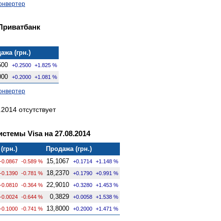
онвертер
Приватбанк
ажа (грн.)
500
+0.2500
+1.825 %
000
+0.2000
+1.081 %
онвертер
2014 отсутствует
стемы Visa на 27.08.2014
(грн.)
Продажа (грн.)
15,1067
-0.0867
-0.589 %
+0.1714
+1.148 %
18,2370
-0.1390
-0.781 %
+0.1790
+0.991 %
22,9010
-0.0810
-0.364 %
+0.3280
+1.453 %
0,3829
-0.0024
-0.644 %
+0.0058
+1.538 %
13,8000
-0.1000
-0.741 %
+0.2000
+1.471 %