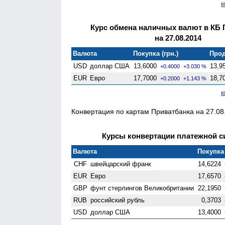
к
Курс обмена наличных валют в КБ 
на 27.08.2014
Валюта
Покупка (грн.)
Прод
USD
доллар США
13,6000
13,9
+0.4000
+3.030 %
EUR
Евро
17,7000
18,7
+0.2000
+1.143 %
к
Конвертация по картам Приватбанка на 27.08.
Курсы конвертации платежной си
Валюта
Покупка 
CHF
швейцарский франк
14,6224
EUR
Евро
17,6570
GBP
фунт стерлингов Велико­британии
22,1950
RUB
российский рубль
0,3703
USD
доллар США
13,4000