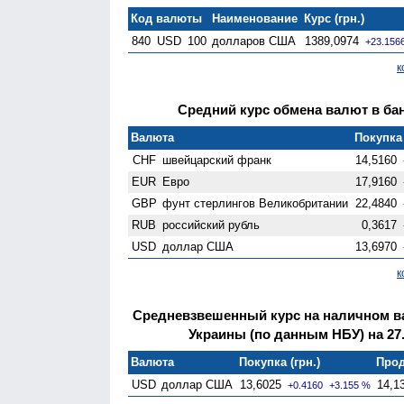
Код валюты
Наименование
Курс (грн.)
840
USD
100
долларов США
1389,0974
+23.156
к
Средний курс обмена валют в бан
Валюта
Покупка 
CHF
швейцарский франк
14,5160
EUR
Евро
17,9160
GBP
фунт стерлингов Велико­британии
22,4840
RUB
российский рубль
0,3617
USD
доллар США
13,6970
к
Средневзвешенный курс на наличном 
Украины (по данным НБУ) на 27.
Валюта
Покупка (грн.)
Прод
USD
доллар США
13,6025
14,1
+0.4160
+3.155 %