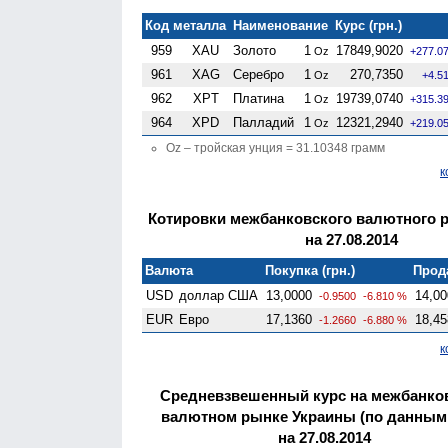
Код металла
Наименование
Курс (грн.)
959
XAU
Золото
1
17849,9020
Oz
+277.0
961
XAG
Серебро
1
270,7350
Oz
+4.5
962
XPT
Платина
1
19739,0740
Oz
+315.3
964
XPD
Палладий
1
12321,2940
Oz
+219.0
Oz – тройская унция = 31.10348 грамм
к
Котировки межбанковского валютного 
на 27.08.2014
Валюта
Покупка (грн.)
Прода
USD
доллар США
13,0000
14,00
-0.9500
-6.810 %
EUR
Евро
17,1360
18,45
-1.2660
-6.880 %
к
Средневзвешенный курс на межбанко
валютном рынке Украины (по данным
на 27.08.2014