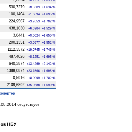
530,7279
+8.5309
+1.634 %
100,1404
+1.6694
+1.695 %
224,9567
+3.7653
+1.702 %
438,1030
+6.5984
+1.529 %
3,8441
+0.0624
+1.650 %
200,1351
+3.0577
+1.552 %
1112,3572
+19.0745
+1.745 %
487,4026
+8.1251
+1.695 %
640,3974
+13.4269
+2.142 %
1389,0974
+23.1566
+1.695 %
0,5916
+0.0099
+1.702 %
2109,6892
+35.0588
+1.690 %
онвертер
08.2014 отсутствует
лов НБУ