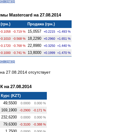
онвертер
мы Mastercard на 27.08.2014
(грн.)
Продажа (грн.)
15,0557
-0.1058
-0.719 %
+0.2215
+1.493 %
18,2290
-0.1010
-0.568 %
+0.2960
+1.651 %
22,8980
-0.1720
-0.768 %
+0.3250
+1.440 %
13,8000
-0.1000
-0.741 %
+0.1999
+1.470 %
онвертер
а 27.08.2014 отсутствует
на 27.08.2014
Курс (KZT)
49,5500
0.0000
0.000 %
169,1900
-0.2900
-0.171 %
232,6200
0.0000
0.000 %
79,6300
-0.3100
-0.388 %
1,7500
0.0000
0.000 %