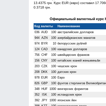
13.4375 грн. Курс EUR (евро) составил 17.70
0.3718 грн.
Официальный валютный курс НБ
Код валюты
Наименование
036
AUD
100
австралийских долларов
944
AZN
100
азербайджанских манатов
974
BYR
10
белорусских рублей
124
CAD
100
канадских долларов
756
CHF
100
швейцарских франков
156
CNY
100
китайских юаней женьминьби
203
CZK
100
чешских крон
208
DKK
100
датских крон
978
EUR
100
Евро
826
GBP
100
фунтов стерлингов Велико­брита
348
HUF
1000
венгерских форинтов
352
ISK
100
исландских крон
392
JPY
1000
японских йен
398
KZT
100
казахстанских тенге