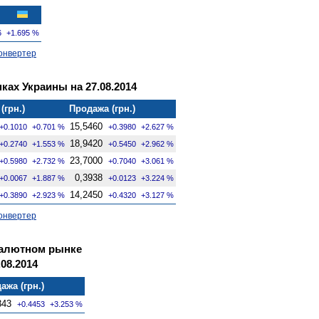
6
+1.695 %
онвертер
ках Украины на 27.08.2014
(грн.)
Продажа (грн.)
15,5460
+0.1010
+0.701 %
+0.3980
+2.627 %
18,9420
+0.2740
+1.553 %
+0.5450
+2.962 %
23,7000
+0.5980
+2.732 %
+0.7040
+3.061 %
0,3938
+0.0067
+1.887 %
+0.0123
+3.224 %
14,2450
+0.3890
+2.923 %
+0.4320
+3.127 %
онвертер
валютном рынке
08.2014
ажа (грн.)
343
+0.4453
+3.253 %