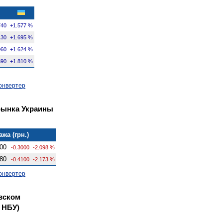
740
+1.577 %
130
+1.695 %
960
+1.624 %
590
+1.810 %
онвертер
рынка Украины
жа (грн.)
00
-0.3000
-2.098 %
80
-0.4100
-2.173 %
онвертер
вском
 НБУ)