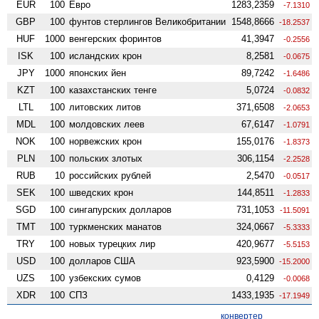
EUR
100
Евро
1283,2359
-7.1310
GBP
100
фунтов стерлингов Велико­британии
1548,8666
-18.2537
HUF
1000
венгерских форинтов
41,3947
-0.2556
ISK
100
исландских крон
8,2581
-0.0675
JPY
1000
японских йен
89,7242
-1.6486
KZT
100
казахстанских тенге
5,0724
-0.0832
LTL
100
литовских литов
371,6508
-2.0653
MDL
100
молдовских леев
67,6147
-1.0791
NOK
100
норвежских крон
155,0176
-1.8373
PLN
100
польских злотых
306,1154
-2.2528
RUB
10
российских рублей
2,5470
-0.0517
SEK
100
шведских крон
144,8511
-1.2833
SGD
100
сингапурских долларов
731,1053
-11.5091
TMT
100
туркменских манатов
324,0667
-5.3333
TRY
100
новых турецких лир
420,9677
-5.5153
USD
100
долларов США
923,5900
-15.2000
UZS
100
узбекских сумов
0,4129
-0.0068
XDR
100
СПЗ
1433,1935
-17.1949
конвертер