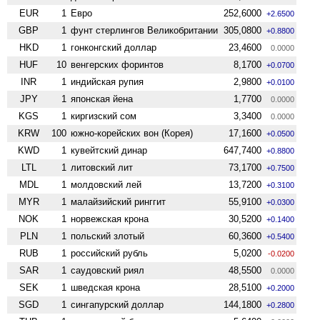
EUR
1
Евро
252,6000
+2.6500
GBP
1
фунт стерлингов Велико­британии
305,0800
+0.8800
HKD
1
гонконгский доллар
23,4600
0.0000
HUF
10
венгерских форинтов
8,1700
+0.0700
INR
1
индийская рупия
2,9800
+0.0100
JPY
1
японская йена
1,7700
0.0000
KGS
1
киргизский сом
3,3400
0.0000
KRW
100
южно-корейских вон (Корея)
17,1600
+0.0500
KWD
1
кувейтский динар
647,7400
+0.8800
LTL
1
литовский лит
73,1700
+0.7500
MDL
1
молдовский лей
13,7200
+0.3100
MYR
1
малайзийский ринггит
55,9100
+0.0300
NOK
1
норвежская крона
30,5200
+0.1400
PLN
1
польский злотый
60,3600
+0.5400
RUB
1
российский рубль
5,0200
-0.0200
SAR
1
саудовский риял
48,5500
0.0000
SEK
1
шведская крона
28,5100
+0.2000
SGD
1
сингапурский доллар
144,1800
+0.2800