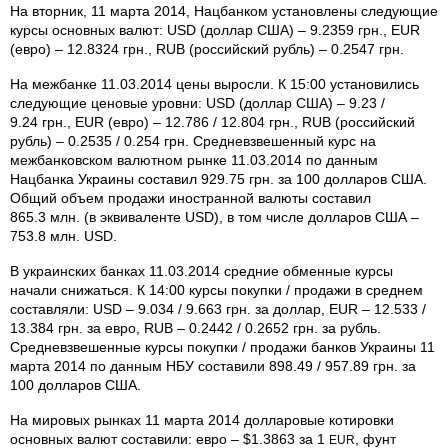
На вторник, 11 марта 2014, Нацбанком установлены следующие
курсы основных валют: USD (доллар США) – 9.2359 грн., EUR
(евро) – 12.8324 грн., RUB (российский рубль) – 0.2547 грн.
На межбанке 11.03.2014 цены выросли. К 15:00 установились
следующие ценовые уровни: USD (доллар США) – 9.23 /
9.24 грн., EUR (евро) – 12.786 / 12.804 грн., RUB (российский
рубль) – 0.2535 / 0.254 грн. Средневзвешенный курс на
межбанковском валютном рынке 11.03.2014 по данным
Нацбанка Украины составил 929.75 грн. за 100 долларов США.
Общий объем продажи иностранной валюты составил
865.3 млн. (в эквиваленте USD), в том числе долларов США –
753.8 млн. USD.
В украинских банках 11.03.2014 средние обменные курсы
начали снижаться. К 14:00 курсы покупки / продажи в среднем
составляли: USD – 9.034 / 9.663 грн. за доллар, EUR – 12.533 /
13.384 грн. за евро, RUB – 0.2442 / 0.2652 грн. за рубль.
Средневзвешенные курсы покупки / продажи банков Украины 11
марта 2014 по данным НБУ составили 898.49 / 957.89 грн. за
100 долларов США.
На мировых рынках 11 марта 2014 долларовые котировки
основных валют составили: евро – $1.3863 за 1
, фунт
EUR