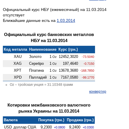
Официальный курс НБУ (ежемесячный) на 11.03.2014
отсутствует
Ближайшие данные есть на
1.03.2014
Официальный курс банковских металлов
НБУ на 11.03.2014
Код металла
Наименование
Курс (грн.)
XAU
Золото
1
12452,3020
Oz
-73.5040
XAG
Серебро
1
197,4640
Oz
-0.7150
XPT
Платина
1
13678,3680
Oz
-168.7850
XPD
Палладий
1
7167,0580
Oz
-99.1770
Oz – тройская унция = 31.10348 грамм
конвертер
Котировки межбанковского валютного
рынка Украины на 11.03.2014
Валюта
Покупка (грн.)
Продажа (грн.)
USD
доллар США
9,2300
9,2400
+0.0800
+0.0300