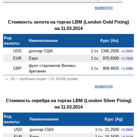
конвертер
Стоимость золота на торгах LBM (London Gold Fixing)
на 11.03.2014
Код
Наименование
Курс (Au)
валюты
USD
доллар США
1
1346,2500
Oz
+2.2500
EUR
Евро
1
970,8300
Oz
+1.7620
фунт стерлингов Велико­
GBP
1
809,4820
Oz
+1.8380
британии
Oz – тройская унция = 31.10348 грамм
конвертер
Стоимость серебра на торгах LBM (London Silver Fixing)
на 11.03.2014
Код
Наименование
Курс (Ag)
валюты
USD
доллар США
1
21,2500
Oz
+0.2600
EUR
Евро
1
15,3430
Oz
+0.2129