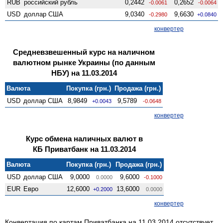
RUB
российский рубль
0,2442
0,2652
-0.0061
-0.0064
USD
доллар США
9,0340
9,6630
-0.2980
+0.0840
конвертер
Средневзвешенный курс на наличном
валютном рынке Украины (по данным
НБУ) на 11.03.2014
Валюта
Покупка (грн.)
Продажа (грн.)
USD
доллар США
8,9849
9,5789
+0.0043
-0.0648
конвертер
Курс обмена наличных валют в
КБ Приватбанк на 11.03.2014
Валюта
Покупка (грн.)
Продажа (грн.)
USD
доллар США
9,0000
9,6000
0.0000
-0.1000
EUR
Евро
12,6000
13,6000
+0.2000
0.0000
конвертер
Конвертация по картам Приватбанка на 11.03.2014 отсутствует