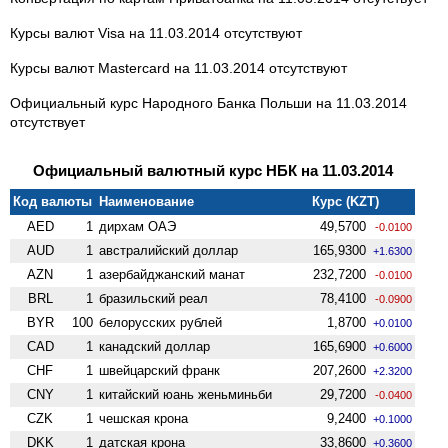
Курсы валют Visa на 11.03.2014 отсутствуют
Курсы валют Mastercard на 11.03.2014 отсутствуют
Официальный курс Народного Банка Польши на 11.03.2014
отсутствует
Официальный валютный курс НБК на 11.03.2014
Код валюты
Наименование
Курс (KZT)
AED
1
дирхам ОАЭ
49,5700
-0.0100
AUD
1
австралийский доллар
165,9300
+1.6300
AZN
1
азербайджанский манат
232,7200
-0.0100
BRL
1
бразильский реал
78,4100
-0.0900
BYR
100
белорусских рублей
1,8700
+0.0100
CAD
1
канадский доллар
165,6900
+0.6000
CHF
1
швейцарский франк
207,2600
+2.3200
CNY
1
китайский юань женьминьби
29,7200
-0.0400
CZK
1
чешская крона
9,2400
+0.1000
DKK
1
датская крона
33,8600
+0.3600