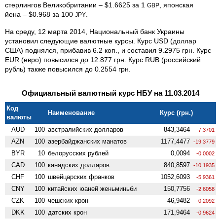
стерлингов Великобритании – $1.6625 за 1
, японская
GBP
йена – $0.968 за 100
.
JPY
На среду, 12 марта 2014, Национальный банк Украины
установил следующие валютные курсы. Курс USD (доллар
США) поднялся, прибавив 6.2 коп., и составил 9.2975 грн. Курс
EUR (евро) повысился до 12.877 грн. Курс RUB (российский
рубль) также повысился до 0.2554 грн.
Официальный валютный курс НБУ на 11.03.2014
Код
Наименование
Курс (грн.)
валюты
AUD
100
австралийских долларов
843,3464
-7.3701
AZN
100
азербайджанских манатов
1177,4477
-19.3779
BYR
10
белорусских рублей
0,0094
-0.0002
CAD
100
канадских долларов
840,8597
-10.1935
CHF
100
швейцарских франков
1052,6093
-5.9361
CNY
100
китайских юаней женьминьби
150,7756
-2.6058
CZK
100
чешских крон
46,9482
-0.2092
DKK
100
датских крон
171,9464
-0.9624