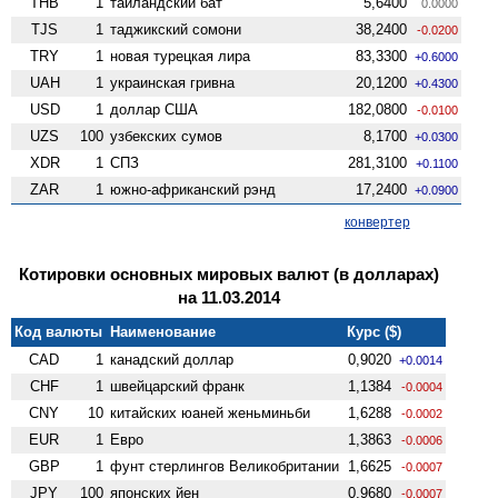
THB
1
таиландский бат
5,6400
0.0000
TJS
1
таджикский сомони
38,2400
-0.0200
TRY
1
новая турецкая лира
83,3300
+0.6000
UAH
1
украинская гривна
20,1200
+0.4300
USD
1
доллар США
182,0800
-0.0100
UZS
100
узбекских сумов
8,1700
+0.0300
XDR
1
СПЗ
281,3100
+0.1100
ZAR
1
южно-африканский рэнд
17,2400
+0.0900
конвертер
Котировки основных мировых валют (в долларах)
на 11.03.2014
Код валюты
Наименование
Курс ($)
CAD
1
канадский доллар
0,9020
+0.0014
CHF
1
швейцарский франк
1,1384
-0.0004
CNY
10
китайских юаней женьминьби
1,6288
-0.0002
EUR
1
Евро
1,3863
-0.0006
GBP
1
фунт стерлингов Велико­британии
1,6625
-0.0007
JPY
100
японских йен
0,9680
-0.0007