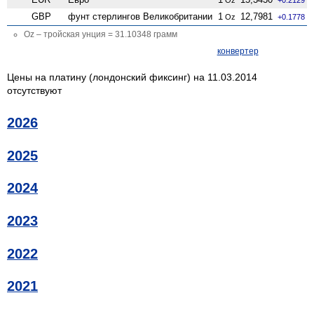
GBP
фунт стерлингов Велико­британии
1
12,7981
Oz
+0.1778
Oz – тройская унция = 31.10348 грамм
конвертер
Цены на платину (лондонский фиксинг) на 11.03.2014
отсутствуют
2026
2025
2024
2023
2022
2021