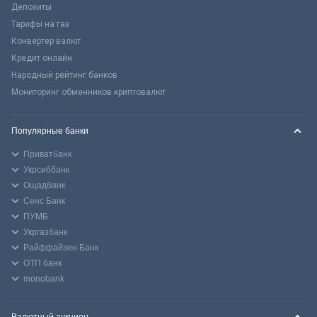
Депозиты
Тарифы на газ
Конвертер валют
Кредит онлайн
Народный рейтинг банков
Мониторинг обменников криптовалют
Популярные банки
Приватбанк
Укрсиббанк
Ощадбанк
Сенс Банк
ПУМБ
Укргазбанк
Райффайзен Банк
ОТП банк
monobank
Валютный аукцион