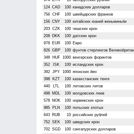
124
CAD
100
канадских долларов
756
CHF
100
швейцарских франков
156
CNY
100
китайских юаней женьминьби
203
CZK
100
чешских крон
208
DKK
100
датских крон
978
EUR
100
Евро
826
GBP
100
фунтов стерлингов Велико­брита
348
HUF
1000
венгерских форинтов
352
ISK
100
исландских крон
392
JPY
1000
японских йен
398
KZT
100
казахстанских тенге
440
LTL
100
литовских литов
498
MDL
100
молдовских леев
578
NOK
100
норвежских крон
985
PLN
100
польских злотых
643
RUB
10
российских рублей
752
SEK
100
шведских крон
702
SGD
100
сингапурских долларов