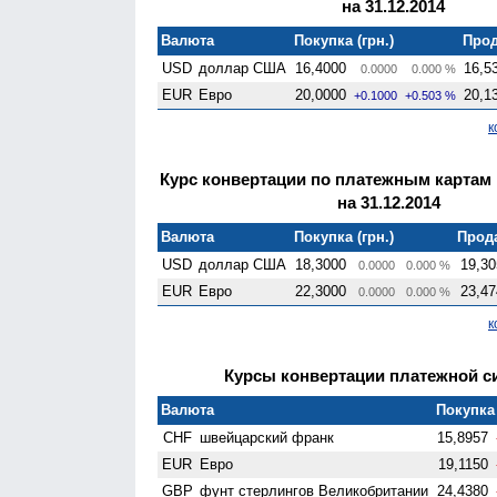
на 31.12.2014
Валюта
Покупка (грн.)
Прод
USD
доллар США
16,4000
16,5
0.0000
0.000 %
EUR
Евро
20,0000
20,1
+0.1000
+0.503 %
к
Курс конвертации по платежным картам
на 31.12.2014
Валюта
Покупка (грн.)
Прода
USD
доллар США
18,3000
19,30
0.0000
0.000 %
EUR
Евро
22,3000
23,47
0.0000
0.000 %
к
Курсы конвертации платежной сис
Валюта
Покупка 
CHF
швейцарский франк
15,8957
EUR
Евро
19,1150
GBP
фунт стерлингов Велико­британии
24,4380