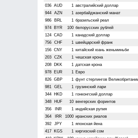
036
AUD
1
австралийский доллар
944
AZN
1
азербайджанский манат
986
BRL
1
бразильский реал
974
BYR
100
белорусских рублей
124
CAD
1
канадский доллар
756
CHF
1
швейцарский франк
156
CNY
1
китайский юань женьминьби
203
CZK
1
чешская крона
208
DKK
1
датская крона
978
EUR
1
Евро
826
GBP
1
фунт стерлингов Велико­британи
981
GEL
1
грузинский лари
344
HKD
1
гонконгский доллар
348
HUF
10
венгерских форинтов
356
INR
1
индийская рупия
364
IRR
1000
иранских риалов
392
JPY
1
японская йена
417
KGS
1
киргизский сом