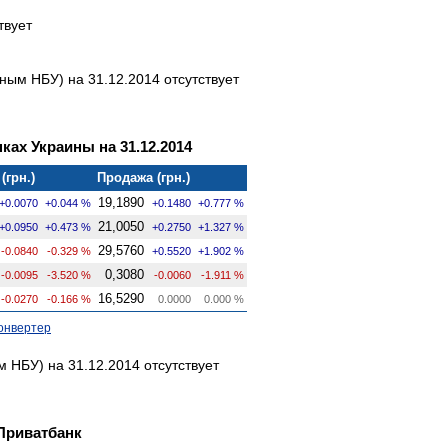
твует
ым НБУ) на 31.12.2014 отсутствует
ках Украины на 31.12.2014
(грн.)
Продажа (грн.)
19,1890
+0.0070
+0.044 %
+0.1480
+0.777 %
21,0050
+0.0950
+0.473 %
+0.2750
+1.327 %
29,5760
-0.0840
-0.329 %
+0.5520
+1.902 %
0,3080
-0.0095
-3.520 %
-0.0060
-1.911 %
16,5290
-0.0270
-0.166 %
0.0000
0.000 %
онвертер
 НБУ) на 31.12.2014 отсутствует
Приватбанк