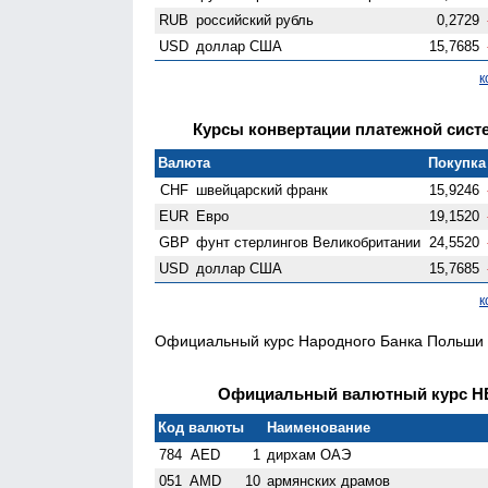
RUB
российский рубль
0,2729
USD
доллар США
15,7685
к
Курсы конвертации платежной систем
Валюта
Покупка 
CHF
швейцарский франк
15,9246
EUR
Евро
19,1520
GBP
фунт стерлингов Велико­британии
24,5520
USD
доллар США
15,7685
к
Официальный курс Народного Банка Польши н
Официальный валютный курс НБК
Код валюты
Наименование
784
AED
1
дирхам ОАЭ
051
AMD
10
армянских драмов