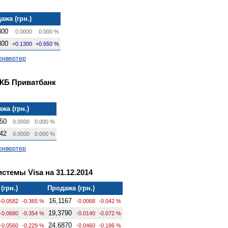
ажа (грн.)
300
0.0000
0.000 %
300
+0.1300
+0.650 %
онвертер
 КБ Приватбанк
жа (грн.)
50
0.0000
0.000 %
42
0.0000
0.000 %
онвертер
темы Visa на 31.12.2014
(грн.)
Продажа (грн.)
16,1167
-0.0582
-0.365 %
-0.0068
-0.042 %
19,3790
-0.0680
-0.354 %
-0.0140
-0.072 %
24,6870
-0.0560
-0.229 %
-0.0460
-0.186 %