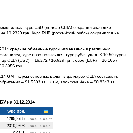
 изменились. Курс USD (доллар США) сохранил значение
ние 19.2329 грн. Курс RUB (российский рубль) сохранился на
.2014 средние обменные курсы изменялись в различных
изменился, курс евро повысился, курс рубля упал. К 10:50 курсы
ар США (USD) – 16.272 / 16.529 грн., евро (EUR) – 20.165 /
 0.3056 грн.
7:14 GMT курсы основных валют в долларах США составили:
обритании – $1.5593 за 1
, японская йена – $0.8343 за
GBP
 на 31.12.2014
Курс (грн.)
1285,2785
0.0000
0.000 %
2010,2698
0.0000
0.000 %
0,0143
0.0000
0.000 %