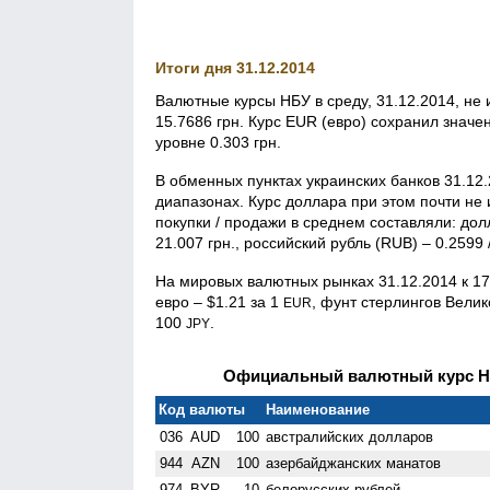
Итоги дня 31.12.2014
Валютные курсы НБУ в среду, 31.12.2014, не
15.7686 грн. Курс EUR (евро) сохранил значе
уровне 0.303 грн.
В обменных пунктах украинских банков 31.12
диапазонах. Курс доллара при этом почти не 
покупки / продажи в среднем составляли: долл
21.007 грн., российский рубль (RUB) – 0.2599 /
На мировых валютных рынках 31.12.2014 к 1
евро – $1.21 за 1
, фунт стерлингов Велик
EUR
100
.
JPY
Официальный валютный курс НБУ
Код валюты
Наименование
036
AUD
100
австралийских долларов
944
AZN
100
азербайджанских манатов
974
BYR
10
белорусских рублей