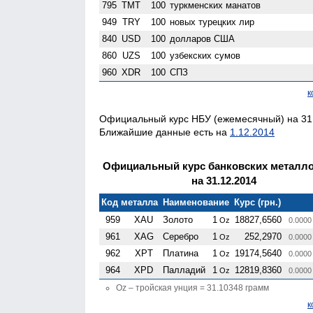
795
TMT
100
туркменских манатов
949
TRY
100
новых турецких лир
840
USD
100
долларов США
860
UZS
100
узбекских сумов
960
XDR
100
СПЗ
к
Официальный курс НБУ (ежемесячный) на 31.
Ближайшие данные есть на
1.12.2014
Официальный курс банковских металл
на 31.12.2014
Код металла
Наименование
Курс (грн.)
959
XAU
Золото
1
18827,6560
Oz
0.0000
961
XAG
Серебро
1
252,2970
Oz
0.0000
962
XPT
Платина
1
19174,5640
Oz
0.0000
964
XPD
Палладий
1
12819,8360
Oz
0.0000
Oz – тройская унция = 31.10348 грамм
к