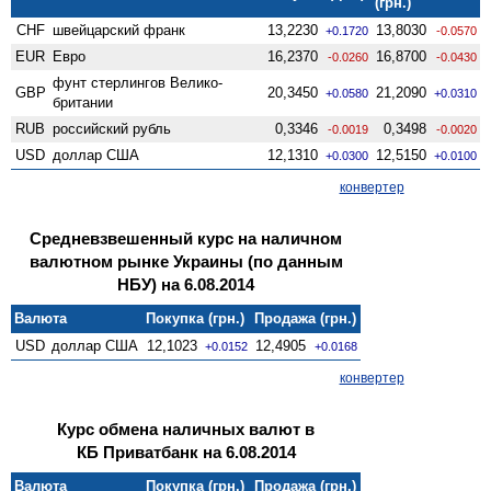
(грн.)
CHF
швейцарский франк
13,2230
13,8030
+0.1720
-0.0570
EUR
Евро
16,2370
16,8700
-0.0260
-0.0430
фунт стерлингов Велико­
GBP
20,3450
21,2090
+0.0580
+0.0310
британии
RUB
российский рубль
0,3346
0,3498
-0.0019
-0.0020
USD
доллар США
12,1310
12,5150
+0.0300
+0.0100
конвертер
Средневзвешенный курс на наличном
валютном рынке Украины (по данным
НБУ) на 6.08.2014
Валюта
Покупка (грн.)
Продажа (грн.)
USD
доллар США
12,1023
12,4905
+0.0152
+0.0168
конвертер
Курс обмена наличных валют в
КБ Приватбанк на 6.08.2014
Валюта
Покупка (грн.)
Продажа (грн.)