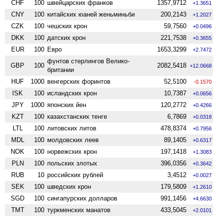
CHF
100
швейцарских франков
1357,9712
+1.3651
CNY
100
китайских юаней женьминьби
200,2143
+1.2027
CZK
100
чешских крон
59,7560
+0.0496
DKK
100
датских крон
221,7538
+0.3655
EUR
100
Евро
1653,3299
+2.7472
фунтов стерлингов Велико­
GBP
100
2082,5418
+12.0668
британии
HUF
1000
венгерских форинтов
52,5100
-0.1570
ISK
100
исландских крон
10,7387
+0.0656
JPY
1000
японских йен
120,2772
+0.4266
KZT
100
казахстанских тенге
6,7869
+0.0318
LTL
100
литовских литов
478,8374
+0.7956
MDL
100
молдовских леев
89,1405
+0.6317
NOK
100
норвежских крон
197,1418
+1.3083
PLN
100
польских злотых
396,0356
+0.3642
RUB
10
российских рублей
3,4512
+0.0027
SEK
100
шведских крон
179,5809
+1.2610
SGD
100
сингапурских долларов
991,1456
+4.6630
TMT
100
туркменских манатов
433,5045
+2.0101