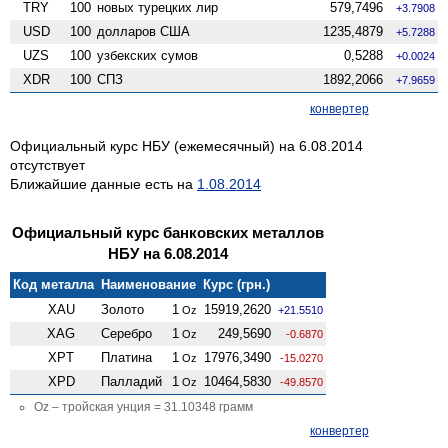
TRY
100
новых турецких лир
579,7496
+3.7908
USD
100
долларов США
1235,4879
+5.7288
UZS
100
узбекских сумов
0,5288
+0.0024
XDR
100
СПЗ
1892,2066
+7.9659
конвертер
Официальный курс НБУ (ежемесячный) на 6.08.2014
отсутствует
Ближайшие данные есть на
1.08.2014
Официальный курс банковских металлов
НБУ на 6.08.2014
Код металла
Наименование
Курс (грн.)
XAU
Золото
1
15919,2620
Oz
+21.5510
XAG
Серебро
1
249,5690
Oz
-0.6870
XPT
Платина
1
17976,3490
Oz
-15.0270
XPD
Палладий
1
10464,5830
Oz
-49.8570
Oz – тройская унция = 31.10348 грамм
конвертер