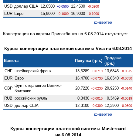
USD
доллар США
12,0500
12,4500
+0.0500
-0.0200
EUR
Евро
15,9000
16,9000
-0.1000
-0.1000
конвертер
Конвертация по картам Приватбанка на 6.08.2014 отсутствует
Курсы конвертации платежной системы Visa на 6.08.2014
Продажа
Валюта
Покупка (грн.)
(грн.)
CHF
швейцарский франк
13,5289
13,6845
-0.0719
-0.0575
EUR
Евро
16,4700
16,6340
-0.0730
-0.0630
фунт стерлингов Велико­
GBP
20,7220
20,9250
-0.0230
-0.0140
британии
RUB
российский рубль
0,3430
0,3469
-0.0015
-0.0019
USD
доллар США
12,3100
12,3900
-0.0300
-0.0300
конвертер
Курсы конвертации платежной системы Mastercard
на 6.08.2014