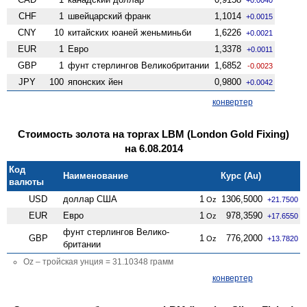
CHF
1
швейцарский франк
1,1014
+0.0015
CNY
10
китайских юаней женьминьби
1,6226
+0.0021
EUR
1
Евро
1,3378
+0.0011
GBP
1
фунт стерлингов Велико­британии
1,6852
-0.0023
JPY
100
японских йен
0,9800
+0.0042
конвертер
Стоимость золота на торгах LBM (London Gold Fixing)
на 6.08.2014
Код
Наименование
Курс (Au)
валюты
USD
доллар США
1
1306,5000
Oz
+21.7500
EUR
Евро
1
978,3590
Oz
+17.6550
фунт стерлингов Велико­
GBP
1
776,2000
Oz
+13.7820
британии
Oz – тройская унция = 31.10348 грамм
конвертер