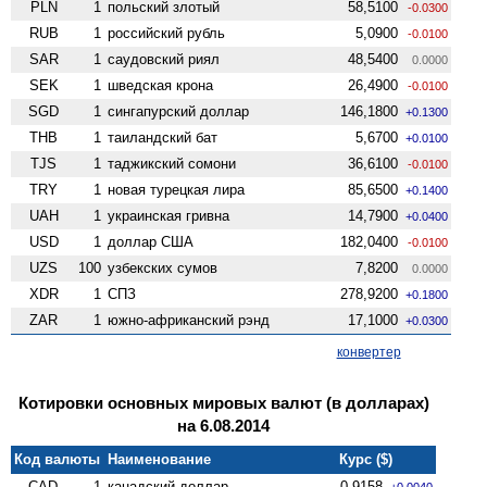
PLN
1
польский злотый
58,5100
-0.0300
RUB
1
российский рубль
5,0900
-0.0100
SAR
1
саудовский риял
48,5400
0.0000
SEK
1
шведская крона
26,4900
-0.0100
SGD
1
сингапурский доллар
146,1800
+0.1300
THB
1
таиландский бат
5,6700
+0.0100
TJS
1
таджикский сомони
36,6100
-0.0100
TRY
1
новая турецкая лира
85,6500
+0.1400
UAH
1
украинская гривна
14,7900
+0.0400
USD
1
доллар США
182,0400
-0.0100
UZS
100
узбекских сумов
7,8200
0.0000
XDR
1
СПЗ
278,9200
+0.1800
ZAR
1
южно-африканский рэнд
17,1000
+0.0300
конвертер
Котировки основных мировых валют (в долларах)
на 6.08.2014
Код валюты
Наименование
Курс ($)
CAD
1
канадский доллар
0,9158
+0.0040