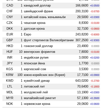
CAD
1
канадский доллар
166,6600
+0.0500
CHF
1
швейцарский франк
200,3100
-0.6700
CNY
1
китайский юань женьминьби
29,5000
+0.0300
CZK
1
чешская крона
8,8300
-0.0100
DKK
1
датская крона
32,7100
-0.0800
EUR
1
Евро
243,8200
-0.6000
GBP
1
фунт стерлингов Велико­британии
307,2500
+0.9300
HKD
1
гонконгский доллар
23,4900
0.0000
HUF
10
венгерских форинтов
7,8000
-0.0100
INR
1
индийская рупия
3,0000
+0.0200
JPY
1
японская йена
1,7700
0.0000
KGS
1
киргизский сом
3,5300
0.0000
KRW
100
южно-корейских вон (Корея)
17,7100
+0.0900
KWD
1
кувейтский динар
643,0200
-0.2700
LTL
1
литовский лит
70,6400
-0.1800
MDL
1
молдовский лей
13,1900
+0.0300
MYR
1
малайзийский ринггит
57,1300
+0.2600
NOK
1
норвежская крона
29,0600
+0.0600