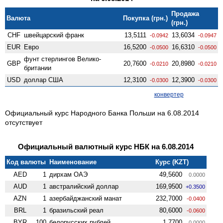
Продажа
Валюта
Покупка (грн.)
(грн.)
CHF
швейцарский франк
13,5111
13,6034
-0.0942
-0.0947
EUR
Евро
16,5200
16,6310
-0.0500
-0.0500
фунт стерлингов Велико­
GBP
20,7600
20,8980
-0.0210
-0.0210
британии
USD
доллар США
12,3100
12,3900
-0.0300
-0.0300
конвертер
Официальный курс Народного Банка Польши на 6.08.2014
отсутствует
Официальный валютный курс НБК на 6.08.2014
Код валюты
Наименование
Курс (KZT)
AED
1
дирхам ОАЭ
49,5600
0.0000
AUD
1
австралийский доллар
169,9500
+0.3500
AZN
1
азербайджанский манат
232,7000
-0.0400
BRL
1
бразильский реал
80,6000
-0.0600
BYR
100
белорусских рублей
1,7700
0.0000