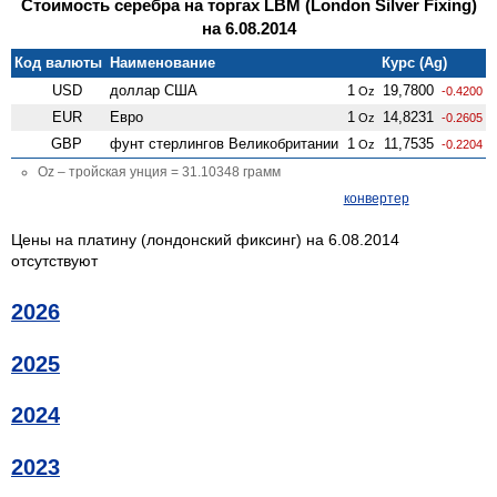
Стоимость серебра на торгах LBM (London Silver Fixing)
на 6.08.2014
Код валюты
Наименование
Курс (Ag)
USD
доллар США
1
19,7800
Oz
-0.4200
EUR
Евро
1
14,8231
Oz
-0.2605
GBP
фунт стерлингов Велико­британии
1
11,7535
Oz
-0.2204
Oz – тройская унция = 31.10348 грамм
конвертер
Цены на платину (лондонский фиксинг) на 6.08.2014
отсутствуют
2026
2025
2024
2023