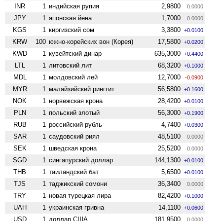
INR
1
индийская рупия
2,9800
0.0000
JPY
1
японская йена
1,7000
0.0000
KGS
1
киргизский сом
3,3800
+0.0100
KRW
100
южно-корейских вон (Корея)
17,5800
+0.0200
KWD
1
кувейтский динар
635,3000
+0.4400
LTL
1
литовский лит
68,3200
+0.1000
MDL
1
молдовский лей
12,7000
-0.0900
MYR
1
малайзийский ринггит
56,5800
+0.1600
NOK
1
норвежская крона
28,4200
+0.0100
PLN
1
польский злотый
56,3000
+0.1900
RUB
1
российский рубль
4,7400
+0.0300
SAR
1
саудовский риял
48,5100
0.0000
SEK
1
шведская крона
25,5200
0.0000
SGD
1
сингапурский доллар
144,1300
+0.0100
THB
1
таиландский бат
5,6500
+0.0100
TJS
1
таджикский сомони
36,3400
0.0000
TRY
1
новая турецкая лира
82,4200
+0.1000
UAH
1
украинская гривна
14,1100
+0.0600
USD
1
доллар США
181,9500
0.0000