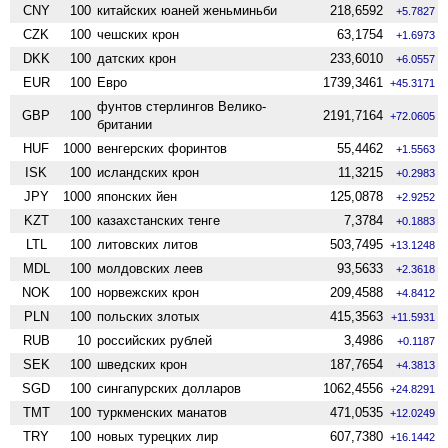
CNY
100
китайских юаней женьминьби
218,6592
+5.7827
CZK
100
чешских крон
63,1754
+1.6973
DKK
100
датских крон
233,6010
+6.0557
EUR
100
Евро
1739,3461
+45.3171
фунтов стерлингов Велико­
GBP
100
2191,7164
+72.0605
британии
HUF
1000
венгерских форинтов
55,4462
+1.5563
ISK
100
исландских крон
11,3215
+0.2983
JPY
1000
японских йен
125,0878
+2.9252
KZT
100
казахстанских тенге
7,3784
+0.1883
LTL
100
литовских литов
503,7495
+13.1248
MDL
100
молдовских леев
93,5633
+2.3618
NOK
100
норвежских крон
209,4588
+4.8412
PLN
100
польских злотых
415,3563
+11.5931
RUB
10
российских рублей
3,4986
+0.1187
SEK
100
шведских крон
187,7654
+4.3813
SGD
100
сингапурских долларов
1062,4556
+24.8291
TMT
100
туркменских манатов
471,0535
+12.0249
TRY
100
новых турецких лир
607,7380
+16.1442