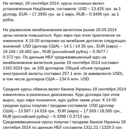
На четверг, 18 сентября 2014, курсы основных валют,
установленные Нацбанком, составили: USD – 13.425 грн. за 1
доллар, EUR – 17.3935 грн. за 1 евро, RUB – 0.3499 грн. за 1
рубль.
На украинском межбанковском валютном рынке 18.09.2014
цены начали повышаться. Курс евро при этом практически не
изменился. К 15:00 котировки на межбанке достигли следующих
значений: USD (доллар США) – 14.1 / 14.35 грн., EUR (евро) –
18.156 / 18.482 грн., RUB (российский рубль) – 0.3677 /
0.372 грн. По данным НБУ средневзвешенный курс на
межбанковском валютном рынке 18 сентября 2014 составил
1342.5024 грн. за 100 долларов. Общий объем продажи
иностранной валюты составил 257.1 млн. (в эквиваленте USD),
в том числе долларов США – 134.6 млн. USD.
Средние курсы обмена валют банков Украины 18 сентября 2014
изменялись в различных диапазонах. Курс доллара при этом
вырос, курс евро понизился, курс рубля также упал. К 14:00
средние курсы покупки / продажи составили: USD (доллар
США) – 13.587 / 14.016 грн., EUR (евро) – 17.569 / 18.585 грн.,
RUB (российский рубль) – 0.3398 / 0.3713 грн.
Средневзвешенные курсы покупки / продажи банков Украины 18
сентября 2014 по данным НБУ составили 1311.21 / 1329.3 грн.