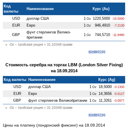
Код
Наименование
Курс (Au)
валюты
USD
доллар США
1
1220,5000
Oz
-15.5000
EUR
Евро
1
946,4910
Oz
-7.2130
фунт стерлингов Велико­
GBP
1
744,5710
Oz
-11.9480
британии
Oz – тройская унция = 31.10348 грамм
конвертер
Стоимость серебра на торгах LBM (London Silver Fixing)
на 18.09.2014
Код валюты
Наименование
Курс (Ag)
USD
доллар США
1
18,5000
Oz
-0.1300
EUR
Евро
1
14,3656
Oz
-0.0127
GBP
фунт стерлингов Велико­британии
1
11,3261
Oz
-0.0977
Oz – тройская унция = 31.10348 грамм
конвертер
Цены на платину (лондонский фиксинг) на 18.09.2014