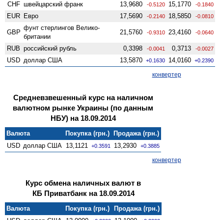
CHF
швейцарский франк
13,9680
15,1770
-0.5120
-0.1840
EUR
Евро
17,5690
18,5850
-0.2140
-0.0810
фунт стерлингов Велико­
GBP
21,5760
23,4160
-0.9310
-0.0640
британии
RUB
российский рубль
0,3398
0,3713
-0.0041
-0.0027
USD
доллар США
13,5870
14,0160
+0.1630
+0.2390
конвертер
Средневзвешенный курс на наличном
валютном рынке Украины (по данным
НБУ) на 18.09.2014
Валюта
Покупка (грн.)
Продажа (грн.)
USD
доллар США
13,1121
13,2930
+0.3591
+0.3885
конвертер
Курс обмена наличных валют в
КБ Приватбанк на 18.09.2014
Валюта
Покупка (грн.)
Продажа (грн.)