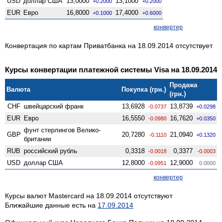
USD
доллар США
13,0000
13,1000
+0.2000
+0.2000
EUR
Евро
16,8000
17,4000
+0.1000
+0.6000
конвертер
Конвертация по картам Приватбанка на 18.09.2014 отсутствует
Курсы конвертации платежной системы Visa на 18.09.2014
Продажа
Валюта
Покупка (грн.)
(грн.)
CHF
швейцарский франк
13,6928
13,8739
-0.0737
+0.0298
EUR
Евро
16,5550
16,7620
-0.0980
+0.0350
фунт стерлингов Велико­
GBP
20,7280
21,0940
-0.1110
+0.1320
британии
RUB
российский рубль
0,3318
0,3377
-0.0018
-0.0003
USD
доллар США
12,8000
12,9000
-0.0951
0.0000
конвертер
Курсы валют Mastercard на 18.09.2014 отсутствуют
Ближайшие данные есть на
17.09.2014