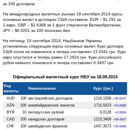
за 100 долларов.
На международных валютных рынках 18 сентября 2014 курсы
основных валют в долларах США составили: EUR – $1.291 за
1 евро, GBP – $1.6368 за 1 фунт стерлингов Великобритании,
JPY – $0.9201 за 100 японских йен.
На пятницу, 19 сентября 2014, Нацбанком Украины
установлены следующие курсы основных валют. Курс доллара
США почти не изменился и теперь составляет 13.4341 грн. Курс
евро опустился и теперь равен 17.2924 грн. Курс российского
рубля немного понизился и теперь составляет 0.3497 грн.
Официальный валютный курс НБУ на 18.09.2014
Код
Наименование
Курс (грн.)
валюты
AUD
100
австралийских долларов
1216,1559
+34.8247
AZN
100
азербайджанских манатов
1711,5023
+43.6906
BYR
10
белорусских рублей
0,0128
+0.0004
CAD
100
канадских долларов
1223,3409
+38.4567
CHF
100
швейцарских франков
1437,3573
+35.5956