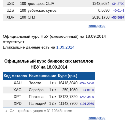
USD
100
долларов США
1342,5024
+34.2709
UZS
100
узбекских сумов
0,5690
+0.0146
XDR
100
СПЗ
2016,1750
+53.5697
конвертер
Официальный курс НБУ (ежемесячный) на 18.09.2014
отсутствует
Ближайшие данные есть на
1.09.2014
Официальный курс банковских металлов
НБУ на 18.09.2014
Код металла
Наименование
Курс (грн.)
XAU
Золото
1
16418,8040
Oz
+242.5220
XAG
Серебро
1
250,1080
Oz
+4.8150
XPT
Платина
1
18123,7820
Oz
+253.3400
XPD
Палладий
1
11142,7700
Oz
+101.2960
Oz – тройская унция = 31.10348 грамм
конвертер