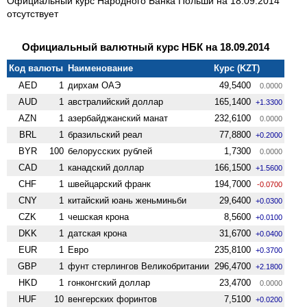
Официальный курс Народного Банка Польши на 18.09.2014
отсутствует
Официальный валютный курс НБК на 18.09.2014
Код валюты
Наименование
Курс (KZT)
AED
1
дирхам ОАЭ
49,5400
0.0000
AUD
1
австралийский доллар
165,1400
+1.3300
AZN
1
азербайджанский манат
232,6100
0.0000
BRL
1
бразильский реал
77,8800
+0.2000
BYR
100
белорусских рублей
1,7300
0.0000
CAD
1
канадский доллар
166,1500
+1.5600
CHF
1
швейцарский франк
194,7000
-0.0700
CNY
1
китайский юань женьминьби
29,6400
+0.0300
CZK
1
чешская крона
8,5600
+0.0100
DKK
1
датская крона
31,6700
+0.0400
EUR
1
Евро
235,8100
+0.3700
GBP
1
фунт стерлингов Велико­британии
296,4700
+2.1800
HKD
1
гонконгский доллар
23,4700
0.0000
HUF
10
венгерских форинтов
7,5100
+0.0200