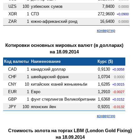
UZS
100
узбекских сумов
7,8400
0.0000
XDR
1
СПЗ
272,9600
+0.0900
ZAR
1
южно-африканский рэнд
16,6400
0.0000
конвертер
Котировки основных мировых валют (в долларах)
на 18.09.2014
Код валюты
Наименование
Курс ($)
CAD
1
канадский доллар
0,9130
+0.0058
CHF
1
швейцарский франк
1,0704
0.0000
CNY
10
китайских юаней женьминьби
1,6285
+0.0015
EUR
1
Евро
1,2910
-0.0027
GBP
1
фунт стерлингов Велико­британии
1,6368
+0.0152
JPY
100
японских йен
0,9201
-0.0132
конвертер
Стоимость золота на торгах LBM (London Gold Fixing)
на 18.09.2014