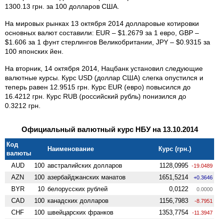
1300.13 грн. за 100 долларов США.
На мировых рынках 13 октября 2014 долларовые котировки
основных валют составили: EUR – $1.2679 за 1 евро, GBP –
$1.606 за 1 фунт стерлингов Великобритании, JPY – $0.9315 за
100 японских йен.
На вторник, 14 октября 2014, Нацбанк установил следующие
валютные курсы. Курс USD (доллар США) слегка опустился и
теперь равен 12.9515 грн. Курс EUR (евро) повысился до
16.4212 грн. Курс RUB (российский рубль) понизился до
0.3212 грн.
Официальный валютный курс НБУ на 13.10.2014
Код
Наименование
Курс (грн.)
валюты
AUD
100
австралийских долларов
1128,0995
-19.0489
AZN
100
азербайджанских манатов
1651,5214
+0.3646
BYR
10
белорусских рублей
0,0122
0.0000
CAD
100
канадских долларов
1156,7983
-8.7951
CHF
100
швейцарских франков
1353,7754
-11.3947