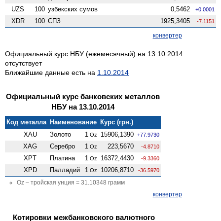
UZS
100
узбекских сумов
0,5462
+0.0001
XDR
100
СПЗ
1925,3405
-7.1151
конвертер
Официальный курс НБУ (ежемесячный) на 13.10.2014
отсутствует
Ближайшие данные есть на
1.10.2014
Официальный курс банковских металлов
НБУ на 13.10.2014
Код металла
Наименование
Курс (грн.)
XAU
Золото
1
15906,1390
Oz
+77.9730
XAG
Серебро
1
223,5670
Oz
-4.8710
XPT
Платина
1
16372,4430
Oz
-9.3360
XPD
Палладий
1
10206,8710
Oz
-36.5970
Oz – тройская унция = 31.10348 грамм
конвертер
Котировки межбанковского валютного