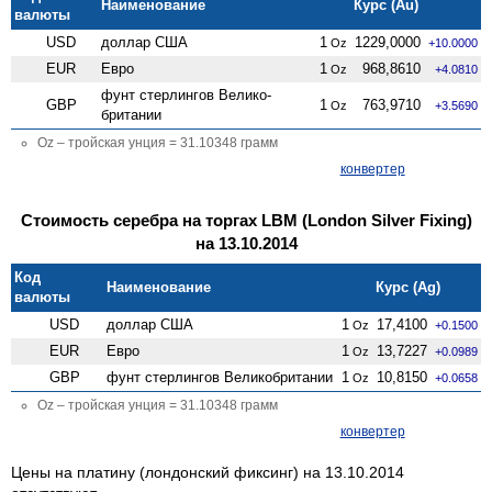
Наименование
Курс (Au)
валюты
USD
доллар США
1
1229,0000
Oz
+10.0000
EUR
Евро
1
968,8610
Oz
+4.0810
фунт стерлингов Велико­
GBP
1
763,9710
Oz
+3.5690
британии
Oz – тройская унция = 31.10348 грамм
конвертер
Стоимость серебра на торгах LBM (London Silver Fixing)
на 13.10.2014
Код
Наименование
Курс (Ag)
валюты
USD
доллар США
1
17,4100
Oz
+0.1500
EUR
Евро
1
13,7227
Oz
+0.0989
GBP
фунт стерлингов Велико­британии
1
10,8150
Oz
+0.0658
Oz – тройская унция = 31.10348 грамм
конвертер
Цены на платину (лондонский фиксинг) на 13.10.2014