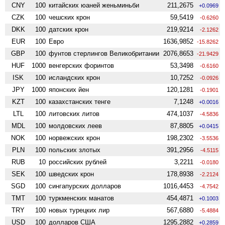
CNY
100
китайских юаней женьминьби
211,2675
+0.0969
CZK
100
чешских крон
59,5419
-0.6260
DKK
100
датских крон
219,9214
-2.1262
EUR
100
Евро
1636,9852
-15.8262
GBP
100
фунтов стерлингов Велико­британии
2076,8653
-21.9429
HUF
1000
венгерских форинтов
53,3498
-0.6160
ISK
100
исландских крон
10,7252
-0.0926
JPY
1000
японских йен
120,1281
-0.1901
KZT
100
казахстанских тенге
7,1248
+0.0016
LTL
100
литовских литов
474,1037
-4.5836
MDL
100
молдовских леев
87,8805
+0.0415
NOK
100
норвежских крон
198,2302
-3.5536
PLN
100
польских злотых
391,2956
-4.5115
RUB
10
российских рублей
3,2211
-0.0180
SEK
100
шведских крон
178,8938
-2.2124
SGD
100
сингапурских долларов
1016,4453
-4.7542
TMT
100
туркменских манатов
454,4871
+0.1003
TRY
100
новых турецких лир
567,6880
-5.4884
USD
100
долларов США
1295,2882
+0.2859