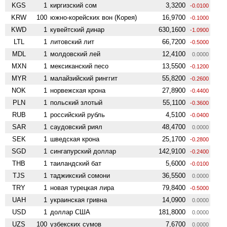
KGS
1
киргизский сом
3,3200
-0.0100
KRW
100
южно-корейских вон (Корея)
16,9700
-0.1000
KWD
1
кувейтский динар
630,1600
-1.0900
LTL
1
литовский лит
66,7200
-0.5000
MDL
1
молдовский лей
12,4100
0.0000
MXN
1
мексиканский песо
13,5500
-0.1200
MYR
1
малайзийский ринггит
55,8200
-0.2600
NOK
1
норвежская крона
27,8900
-0.4400
PLN
1
польский злотый
55,1100
-0.3600
RUB
1
российский рубль
4,5100
-0.0400
SAR
1
саудовский риял
48,4700
0.0000
SEK
1
шведская крона
25,1700
-0.2800
SGD
1
сингапурский доллар
142,9100
-0.2400
THB
1
таиландский бат
5,6000
-0.0100
TJS
1
таджикский сомони
36,5500
0.0000
TRY
1
новая турецкая лира
79,8400
-0.5000
UAH
1
украинская гривна
14,0900
0.0000
USD
1
доллар США
181,8000
0.0000
UZS
100
узбекских сумов
7,6700
0.0000