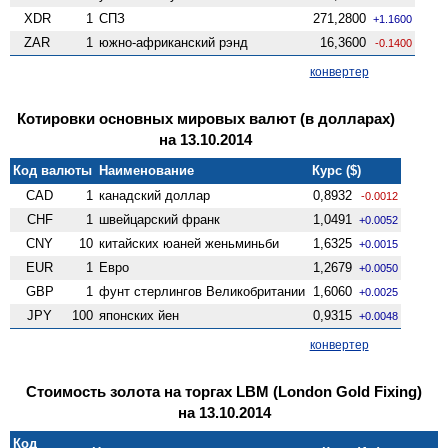
XDR
1
СПЗ
271,2800
+1.1600
ZAR
1
южно-африканский рэнд
16,3600
-0.1400
конвертер
Котировки основных мировых валют (в долларах)
на 13.10.2014
Код валюты
Наименование
Курс ($)
CAD
1
канадский доллар
0,8932
-0.0012
CHF
1
швейцарский франк
1,0491
+0.0052
CNY
10
китайских юаней женьминьби
1,6325
+0.0015
EUR
1
Евро
1,2679
+0.0050
GBP
1
фунт стерлингов Велико­британии
1,6060
+0.0025
JPY
100
японских йен
0,9315
+0.0048
конвертер
Стоимость золота на торгах LBM (London Gold Fixing)
на 13.10.2014
Код