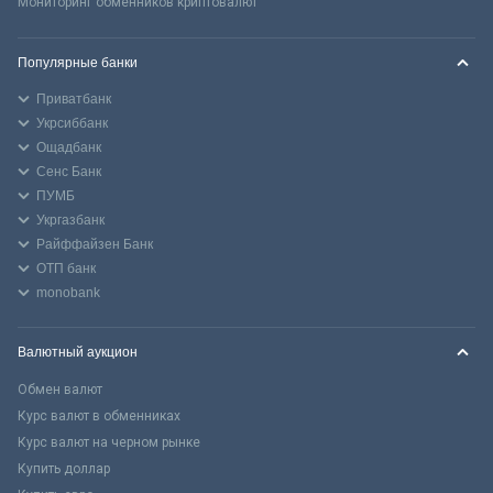
Мониторинг обменников криптовалют
Популярные банки
Приватбанк
Укрсиббанк
Ощадбанк
Сенс Банк
ПУМБ
Укргазбанк
Райффайзен Банк
ОТП банк
monobank
Валютный аукцион
Обмен валют
Курс валют в обменниках
Курс валют на черном рынке
Купить доллар