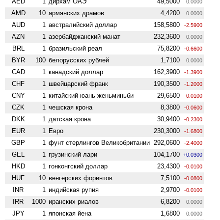
AED
1
дирхам ОАЭ
49,5000
0.0000
AMD
10
армянских драмов
4,4200
0.0000
AUD
1
австралийский доллар
158,5800
-2.5900
AZN
1
азербайджанский манат
232,3600
0.0000
BRL
1
бразильский реал
75,8200
-0.6600
BYR
100
белорусских рублей
1,7100
0.0000
CAD
1
канадский доллар
162,3900
-1.3900
CHF
1
швейцарский франк
190,3500
-1.2000
CNY
1
китайский юань женьминьби
29,6500
-0.0100
CZK
1
чешская крона
8,3800
-0.0600
DKK
1
датская крона
30,9400
-0.2300
EUR
1
Евро
230,3000
-1.6800
GBP
1
фунт стерлингов Велико­британии
292,0600
-2.4000
GEL
1
грузинский лари
104,1700
+0.0300
HKD
1
гонконгский доллар
23,4300
-0.0100
HUF
10
венгерских форинтов
7,5100
-0.0800
INR
1
индийская рупия
2,9700
-0.0100
IRR
1000
иранских риалов
6,8200
0.0000
JPY
1
японская йена
1,6800
0.0000