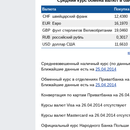
Средний курс обмена валют в бан
Валюта
Покупка 
CHF
швейцарский франк
12,4380
EUR
Евро
16,1970
GBP
фунт стерлингов Велико­британии
19,0460
RUB
российский рубль
0,3017
USD
доллар США
11,6610
к
Средневзвешенный наличный курс (по данным
Ближайшие данные есть на
25.04.2014
Обменный курс в отделениях Приватбанка на 
Ближайшие данные есть на
25.04.2014
Конвертация по картам Приватбанка на 26.04.
Курсы валют Visa на 26.04.2014 отсутствуют
Курсы валют Mastercard на 26.04.2014 отсутс
Официальный курс Народного Банка Польши н