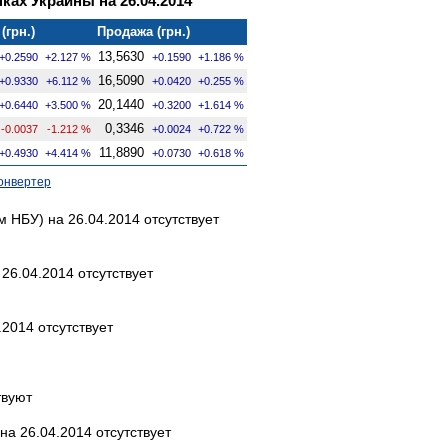
ках Украины на 26.04.2014
(грн.)
Продажа (грн.)
13,5630
+0.2590
+2.127 %
+0.1590
+1.186 %
16,5090
+0.9330
+6.112 %
+0.0420
+0.255 %
20,1440
+0.6440
+3.500 %
+0.3200
+1.614 %
0,3346
-0.0037
-1.212 %
+0.0024
+0.722 %
11,8890
+0.4930
+4.414 %
+0.0730
+0.618 %
онвертер
 НБУ) на 26.04.2014 отсутствует
26.04.2014 отсутствует
2014 отсутствует
твуют
а 26.04.2014 отсутствует