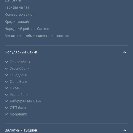
Депозиты
Тарифы на газ
Конвертер валют
Кредит онлайн
Народный рейтинг банков
Мониторинг обменников криптовалют
Популярные банки
Приватбанк
Укрсиббанк
Ощадбанк
Сенс Банк
ПУМБ
Укргазбанк
Райффайзен Банк
ОТП банк
monobank
Валютный аукцион