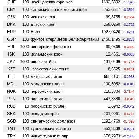
CHF
100
швейцарских франков
1602,5302
+1.7826
CNY
100
китайских юаней женьминьби
253,6617
+0.3514
CZK
100
чешских крон
69,3755
-0.2564
DKK
100
датских крон
259,0250
+0.1792
EUR
100
Евро
1927,0426
+1.0231
GBP
100
фунтов стерлингов Велико­британии
2450,1495
+1.9233
HUF
1000
венгерских форинтов
60,9669
-0.3850
ISK
100
исландских крон
12,4661
+0.0005
JPY
1000
японских йен
131,0289
-0.1713
KZT
100
казахстанских тенге
8,6525
-0.0101
LTL
100
литовских литов
558,1101
+0.2963
MDL
100
молдовских леев
100,5052
+0.0040
NOK
100
норвежских крон
210,5804
-2.7344
PLN
100
польских злотых
447,3380
-3.0349
RUB
10
российских рублей
2,8942
+0.0042
SEK
100
шведских крон
201,9961
-0.6767
SGD
100
сингапурских долларов
1192,4769
-0.7698
TMT
100
туркменских манатов
553,3639
+0.0221
TRY
100
новых турецких лир
678,2973
+0.2885