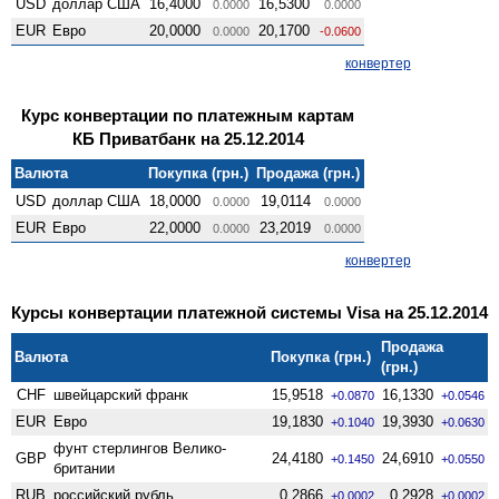
USD
доллар США
16,4000
16,5300
0.0000
0.0000
EUR
Евро
20,0000
20,1700
0.0000
-0.0600
конвертер
Курс конвертации по платежным картам
КБ Приватбанк на 25.12.2014
Валюта
Покупка (грн.)
Продажа (грн.)
USD
доллар США
18,0000
19,0114
0.0000
0.0000
EUR
Евро
22,0000
23,2019
0.0000
0.0000
конвертер
Курсы конвертации платежной системы Visa на 25.12.2014
Продажа
Валюта
Покупка (грн.)
(грн.)
CHF
швейцарский франк
15,9518
16,1330
+0.0870
+0.0546
EUR
Евро
19,1830
19,3930
+0.1040
+0.0630
фунт стерлингов Велико­
GBP
24,4180
24,6910
+0.1450
+0.0550
британии
RUB
российский рубль
0,2866
0,2928
+0.0002
+0.0002