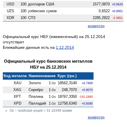
USD
100
долларов США
1577,0870
+0.0629
UZS
100
узбекских сумов
0,6522
+0.0001
XDR
100
СПЗ
2285,2922
-2.3851
конвертер
Официальный курс НБУ (ежемесячный) на 25.12.2014
отсутствует
Ближайшие данные есть на
1.12.2014
Официальный курс банковских металлов
НБУ на 25.12.2014
Код металла
Наименование
Курс (грн.)
XAU
Золото
1
18562,3140
Oz
+0.7400
XAG
Серебро
1
248,7070
Oz
+0.9570
XPT
Платина
1
18767,3350
Oz
-141.1840
XPD
Палладий
1
12758,6340
Oz
+0.5090
Oz – тройская унция = 31.10348 грамм
конвертер