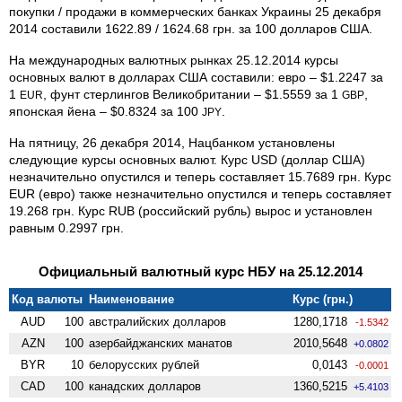
покупки / продажи в коммерческих банках Украины 25 декабря
2014 составили 1622.89 / 1624.68 грн. за 100 долларов США.
На международных валютных рынках 25.12.2014 курсы
основных валют в долларах США составили: евро – $1.2247 за
1
, фунт стерлингов Великобритании – $1.5559 за 1
,
EUR
GBP
японская йена – $0.8324 за 100
.
JPY
На пятницу, 26 декабря 2014, Нацбанком установлены
следующие курсы основных валют. Курс USD (доллар США)
незначительно опустился и теперь составляет 15.7689 грн. Курс
EUR (евро) также незначительно опустился и теперь составляет
19.268 грн. Курс RUB (российский рубль) вырос и установлен
равным 0.2997 грн.
Официальный валютный курс НБУ на 25.12.2014
Код валюты
Наименование
Курс (грн.)
AUD
100
австралийских долларов
1280,1718
-1.5342
AZN
100
азербайджанских манатов
2010,5648
+0.0802
BYR
10
белорусских рублей
0,0143
-0.0001
CAD
100
канадских долларов
1360,5215
+5.4103