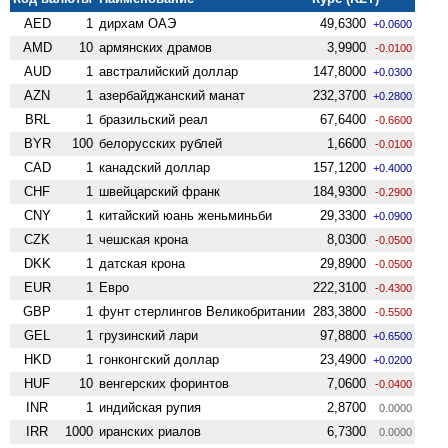
AED
1
дирхам ОАЭ
49,6300
+0.0600
AMD
10
армянских драмов
3,9900
-0.0100
AUD
1
австралийский доллар
147,8000
+0.0300
AZN
1
азербайджанский манат
232,3700
+0.2800
BRL
1
бразильский реал
67,6400
-0.6600
BYR
100
белорусских рублей
1,6600
-0.0100
CAD
1
канадский доллар
157,1200
+0.4000
CHF
1
швейцарский франк
184,9300
-0.2900
CNY
1
китайский юань женьминьби
29,3300
+0.0900
CZK
1
чешская крона
8,0300
-0.0500
DKK
1
датская крона
29,8900
-0.0500
EUR
1
Евро
222,3100
-0.4300
GBP
1
фунт стерлингов Велико­британии
283,3800
-0.5500
GEL
1
грузинский лари
97,8800
+0.6500
HKD
1
гонконгский доллар
23,4900
+0.0200
HUF
10
венгерских форинтов
7,0600
-0.0400
INR
1
индийская рупия
2,8700
0.0000
IRR
1000
иранских риалов
6,7300
0.0000