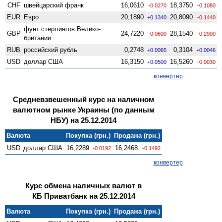
CHF
швейцарский франк
16,0610
18,3750
-0.0270
-0.1080
EUR
Евро
20,1890
20,8090
+0.1340
-0.1440
фунт стерлингов Велико­
GBP
24,7220
28,1540
-0.0600
-0.2900
британии
RUB
российский рубль
0,2748
0,3104
+0.0065
+0.0046
USD
доллар США
16,3150
16,5260
+0.0500
-0.0030
конвертер
Средневзвешенный курс на наличном
валютном рынке Украины (по данным
НБУ) на 25.12.2014
Валюта
Покупка (грн.)
Продажа (грн.)
USD
доллар США
16,2289
16,2468
-0.0192
-0.1492
конвертер
Курс обмена наличных валют в
КБ Приватбанк на 25.12.2014
Валюта
Покупка (грн.)
Продажа (грн.)