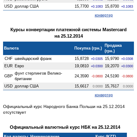
USD
доллар США
15,7700
15,8700
+0.1083
+0.1083
конвертер
Курсы конвертации платежной системы Mastercard
на 25.12.2014
Продажа
Валюта
Покупка (грн.)
(грн.)
CHF
швейцарский франк
15,8728
15,9790
+0.0305
+0.0308
EUR
Евро
19,0810
19,2070
+0.0300
+0.0300
фунт стерлингов Велико­
GBP
24,3590
24,5190
-0.0800
-0.0800
британии
USD
доллар США
15,6617
15,7617
0.0000
0.0000
конвертер
Официальный курс Народного Банка Польши на 25.12.2014
отсутствует
Официальный валютный курс НБК на 25.12.2014
Код валюты
Наименование
Курс (KZT)