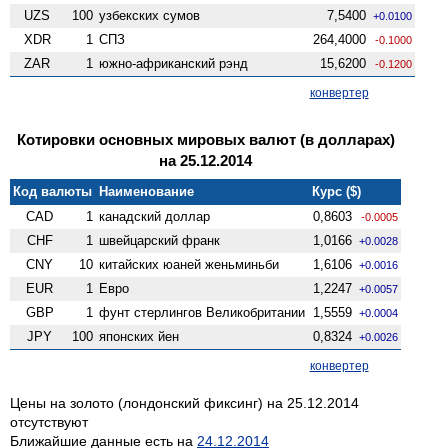
UZS
100
узбекских сумов
7,5400
+0.0100
XDR
1
СПЗ
264,4000
-0.1000
ZAR
1
южно-африканский рэнд
15,6200
-0.1200
конвертер
Котировки основных мировых валют (в долларах)
на 25.12.2014
Код валюты
Наименование
Курс ($)
CAD
1
канадский доллар
0,8603
-0.0005
CHF
1
швейцарский франк
1,0166
+0.0028
CNY
10
китайских юаней женьминьби
1,6106
+0.0016
EUR
1
Евро
1,2247
+0.0057
GBP
1
фунт стерлингов Велико­британии
1,5559
+0.0004
JPY
100
японских йен
0,8324
+0.0026
конвертер
Цены на золото (лондонский фиксинг) на 25.12.2014
отсутствуют
Ближайшие данные есть на
24.12.2014