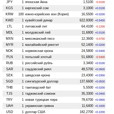
JPY
1
японская йена
1,5100
-0.0100
KGS
1
киргизский сом
3,1000
+0.0100
KRW
100
южно-корейских вон (Корея)
16,5500
+0.0200
KWD
1
кувейтский динар
622,9300
+0.5400
LTL
1
литовский лит
64,4100
-0.1200
MDL
1
молдовский лей
11,6800
+0.0100
MXN
1
мексиканский песо
12,3600
-0.0700
MYR
1
малайзийский ринггит
52,1400
+0.0200
NOK
1
норвежская крона
24,5800
+0.0400
PLN
1
польский злотый
51,6800
-0.5400
RUB
1
российский рубль
3,3400
+0.0100
SAR
1
саудовский риял
48,5700
+0.0600
SEK
1
шведская крона
23,4300
+0.0300
SGD
1
сингапурский доллар
137,6600
+0.0500
THB
1
таиландский бат
5,5500
+0.0200
TJS
1
таджикский сомони
35,3300
+0.0400
TRY
1
новая турецкая лира
78,6700
+0.0900
UAH
1
украинская гривна
11,6400
+0.1600
USD
1
доллар США
182,2700
+0.2200