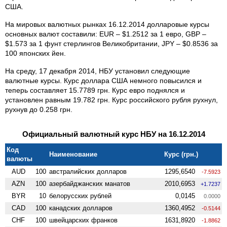
США.
На мировых валютных рынках 16.12.2014 долларовые курсы
основных валют составили: EUR – $1.2512 за 1 евро, GBP –
$1.573 за 1 фунт стерлингов Великобритании, JPY – $0.8536 за
100 японских йен.
На среду, 17 декабря 2014, НБУ установил следующие
валютные курсы. Курс доллара США немного повысился и
теперь составляет 15.7789 грн. Курс евро поднялся и
установлен равным 19.782 грн. Курс российского рубля рухнул,
рухнув до 0.258 грн.
Официальный валютный курс НБУ на 16.12.2014
Код
Наименование
Курс (грн.)
валюты
AUD
100
австралийских долларов
1295,6540
-7.5923
AZN
100
азербайджанских манатов
2010,6953
+1.7237
BYR
10
белорусских рублей
0,0145
0.0000
CAD
100
канадских долларов
1360,4952
-0.5144
CHF
100
швейцарских франков
1631,8920
-1.8862