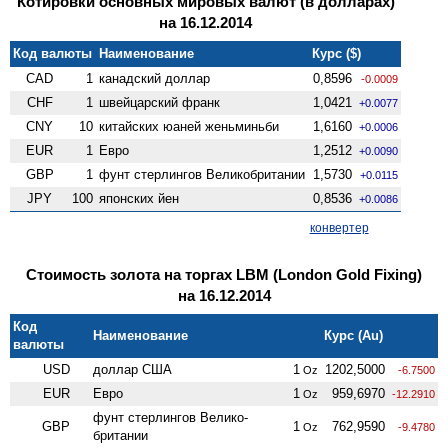
Котировки основных мировых валют (в долларах)
на 16.12.2014
Код валюты
Наименование
Курс ($)
CAD
1
канадский доллар
0,8596
-0.0009
CHF
1
швейцарский франк
1,0421
+0.0077
CNY
10
китайских юаней женьминьби
1,6160
+0.0006
EUR
1
Евро
1,2512
+0.0090
GBP
1
фунт стерлингов Велико­британии
1,5730
+0.0115
JPY
100
японских йен
0,8536
+0.0086
конвертер
Стоимость золота на торгах LBM (London Gold Fixing)
на 16.12.2014
Код
Наименование
Курс (Au)
валюты
USD
доллар США
1
1202,5000
Oz
-6.7500
EUR
Евро
1
959,6970
Oz
-12.2910
фунт стерлингов Велико­
GBP
1
762,9590
Oz
-9.4780
британии