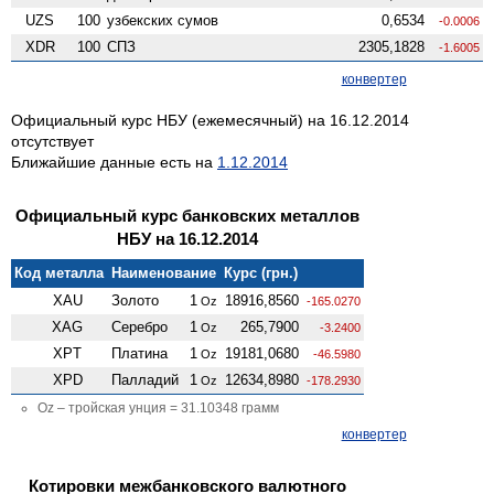
UZS
100
узбекских сумов
0,6534
-0.0006
XDR
100
СПЗ
2305,1828
-1.6005
конвертер
Официальный курс НБУ (ежемесячный) на 16.12.2014
отсутствует
Ближайшие данные есть на
1.12.2014
Официальный курс банковских металлов
НБУ на 16.12.2014
Код металла
Наименование
Курс (грн.)
XAU
Золото
1
18916,8560
Oz
-165.0270
XAG
Серебро
1
265,7900
Oz
-3.2400
XPT
Платина
1
19181,0680
Oz
-46.5980
XPD
Палладий
1
12634,8980
Oz
-178.2930
Oz – тройская унция = 31.10348 грамм
конвертер
Котировки межбанковского валютного