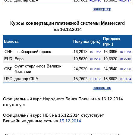
USD
доллар США
15,7602
15,8602
+0.0498
+0.0497
конвертер
Курсы конвертации платежной системы Mastercard
на 16.12.2014
Продажа
Валюта
Покупка (грн.)
(грн.)
CHF
швейцарский франк
16,2913
16,3996
+0.1953
+0.1958
EUR
Евро
19,5630
19,6920
+0.2200
+0.2210
фунт стерлингов Велико­
GBP
24,7920
24,9540
+0.2010
+0.2020
британии
USD
доллар США
15,7602
15,8602
+0.1133
+0.1134
конвертер
Официальный курс Народного Банка Польши на 16.12.2014
отсутствует
Официальный курс НБК на 16.12.2014 отсутствует
Ближайшие данные есть на
15.12.2014