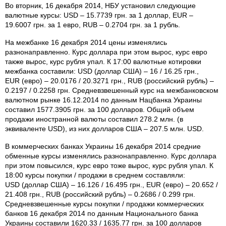
Во вторник, 16 декабря 2014, НБУ установил следующие
валютные курсы: USD – 15.7739 грн. за 1 доллар, EUR –
19.6007 грн. за 1 евро, RUB – 0.2704 грн. за 1 рубль.
На межбанке 16 декабря 2014 цены изменялись
разнонаправленно. Курс доллара при этом вырос, курс евро
также вырос, курс рубля упал. К 17:00 валютные котировки
межбанка составили: USD (доллар США) – 16 / 16.25 грн.,
EUR (евро) – 20.0176 / 20.3271 грн., RUB (российский рубль) –
0.2197 / 0.2258 грн. Средневзвешенный курс на межбанковском
валютном рынке 16.12.2014 по данным Нацбанка Украины
составил 1577.3905 грн. за 100 долларов. Общий объем
продажи иностранной валюты составил 278.2 млн. (в
эквиваленте USD), из них долларов США – 207.5 млн. USD.
В коммерческих банках Украины 16 декабря 2014 средние
обменные курсы изменялись разнонаправленно. Курс доллара
при этом повысился, курс евро тоже вырос, курс рубля упал. К
18:00 курсы покупки / продажи в среднем составляли:
USD (доллар США) – 16.126 / 16.495 грн., EUR (евро) – 20.652 /
21.408 грн., RUB (российский рубль) – 0.2686 / 0.299 грн.
Средневзвешенные курсы покупки / продажи коммерческих
банков 16 декабря 2014 по данным Национального банка
Украины составили 1620.33 / 1635.77 грн. за 100 долларов