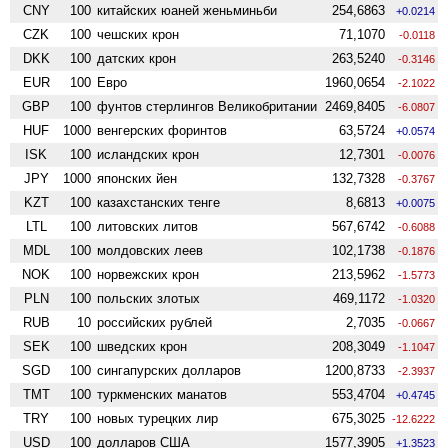
CNY
100
китайских юаней женьминьби
254,6863
+0.0214
CZK
100
чешских крон
71,1070
-0.0118
DKK
100
датских крон
263,5240
-0.3146
EUR
100
Евро
1960,0654
-2.1022
GBP
100
фунтов стерлингов Велико­британии
2469,8405
-6.0807
HUF
1000
венгерских форинтов
63,5724
+0.0574
ISK
100
исландских крон
12,7301
-0.0076
JPY
1000
японских йен
132,7328
-0.3767
KZT
100
казахстанских тенге
8,6813
+0.0075
LTL
100
литовских литов
567,6742
-0.6088
MDL
100
молдовских леев
102,1738
-0.1876
NOK
100
норвежских крон
213,5962
-1.5773
PLN
100
польских злотых
469,1172
-1.0320
RUB
10
российских рублей
2,7035
-0.0667
SEK
100
шведских крон
208,3049
-1.1047
SGD
100
сингапурских долларов
1200,8733
-2.3937
TMT
100
туркменских манатов
553,4704
+0.4745
TRY
100
новых турецких лир
675,3025
-12.6222
USD
100
долларов США
1577,3905
+1.3523