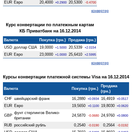
EUR
Евро
20,4000
20,5300
+0.2900
-0.4700
конвертер
Курс конвертации по платежным картам
КБ Приватбанк на 16.12.2014
Валюта
Покупка (грн.)
Продажа (грн.)
USD
доллар США
19,0000
20,5339
+1.5000
+2.0154
EUR
Евро
23,0000
25,6410
+1.0000
+2.5995
конвертер
Курсы конвертации платежной системы Visa на 16.12.2014
Продажа
Валюта
Покупка (грн.)
(грн.)
CHF
швейцарский франк
16,2880
16,4919
+0.0934
+0.0517
EUR
Евро
19,5650
19,8030
+0.1100
+0.0620
фунт стерлингов Велико­
GBP
24,5870
24,9760
-0.0680
+0.0800
британии
RUB
российский рубль
0,2540
0,2564
-0.0190
-0.0192