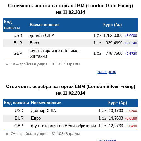
Стоимость золота на торгах LBM (London Gold Fixing)
на 11.02.2014
Код
Наименование
Курс (Au)
валюты
USD
доллар США
1
1282,0000
Oz
+5.0000
EUR
Евро
1
939,4690
Oz
+2.6340
фунт стерлингов Велико­
GBP
1
779,7580
Oz
+0.6720
британии
Oz – тройская унция = 31.10348 грамм
конвертер
Стоимость серебра на торгах LBM (London Silver Fixing)
на 11.02.2014
Код валюты
Наименование
Курс (Ag)
USD
доллар США
1
20,1700
Oz
-0.0300
EUR
Евро
1
14,7603
Oz
-0.0589
GBP
фунт стерлингов Велико­британии
1
12,2733
Oz
-0.0490
Oz – тройская унция = 31.10348 грамм