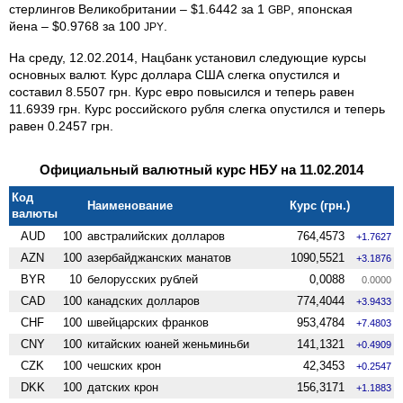
стерлингов Великобритании – $1.6442 за 1
, японская
GBP
йена – $0.9768 за 100
.
JPY
На среду, 12.02.2014, Нацбанк установил следующие курсы
основных валют. Курс доллара США слегка опустился и
составил 8.5507 грн. Курс евро повысился и теперь равен
11.6939 грн. Курс российского рубля слегка опустился и теперь
равен 0.2457 грн.
Официальный валютный курс НБУ на 11.02.2014
Код
Наименование
Курс (грн.)
валюты
AUD
100
австралийских долларов
764,4573
+1.7627
AZN
100
азербайджанских манатов
1090,5521
+3.1876
BYR
10
белорусских рублей
0,0088
0.0000
CAD
100
канадских долларов
774,4044
+3.9433
CHF
100
швейцарских франков
953,4784
+7.4803
CNY
100
китайских юаней женьминьби
141,1321
+0.4909
CZK
100
чешских крон
42,3453
+0.2547
DKK
100
датских крон
156,3171
+1.1883