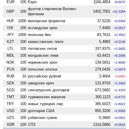
EUR
100
Евро
1166,4854
+8.8675
фунтов стерлингов Велико­
GBP
100
1402,7001
+10.3284
британии
HUF
1000
венгерских форинтов
37,5220
+0.0356
ISK
100
исландских крон
7,4460
+0.0527
JPY
1000
японских йен
83,7631
+0.3552
KZT
100
казахстанских тенге
5,4983
+0.0139
LTL
100
литовских литов
337,8375
+2.5682
MDL
100
молдовских леев
63,4421
+0.2098
NOK
100
норвежских крон
139,5651
+1.9500
PLN
100
польских злотых
279,0435
+2.5974
RUB
10
российских рублей
2,4604
-0.0041
SEK
100
шведских крон
131,8703
+1.2063
SGD
100
сингапурских долларов
673,5682
+1.4333
TMT
100
туркменских манатов
300,1123
+0.8772
TRY
100
новых турецких лир
385,6023
+1.8022
USD
100
долларов США
855,3200
+2.5000
UZS
100
узбекских сумов
0,3860
+0.0001
XDR
100
СПЗ
1314,5866
+6.5825