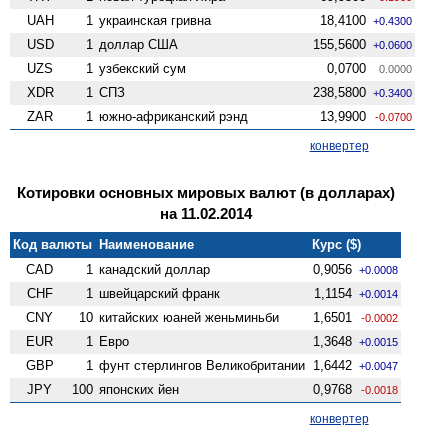
UAH
1
украинская гривна
18,4100
+0.4300
USD
1
доллар США
155,5600
+0.0600
UZS
1
узбекский сум
0,0700
0.0000
XDR
1
СПЗ
238,5800
+0.3400
ZAR
1
южно-африканский рэнд
13,9900
-0.0700
конвертер
Котировки основных мировых валют (в долларах)
на 11.02.2014
Код валюты
Наименование
Курс ($)
CAD
1
канадский доллар
0,9056
+0.0008
CHF
1
швейцарский франк
1,1154
+0.0014
CNY
10
китайских юаней женьминьби
1,6501
-0.0002
EUR
1
Евро
1,3648
+0.0015
GBP
1
фунт стерлингов Велико­британии
1,6442
+0.0047
JPY
100
японских йен
0,9768
-0.0018
конвертер