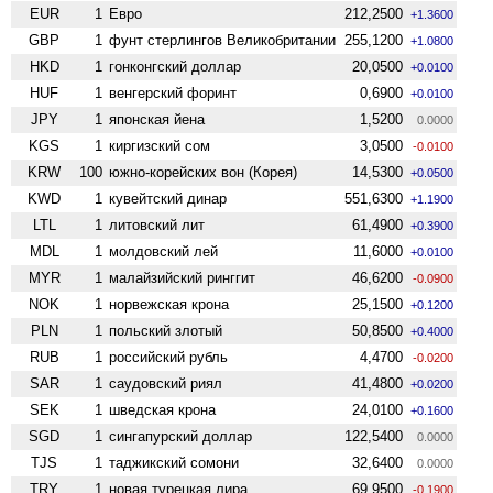
EUR
1
Евро
212,2500
+1.3600
GBP
1
фунт стерлингов Велико­британии
255,1200
+1.0800
HKD
1
гонконгский доллар
20,0500
+0.0100
HUF
1
венгерский форинт
0,6900
+0.0100
JPY
1
японская йена
1,5200
0.0000
KGS
1
киргизский сом
3,0500
-0.0100
KRW
100
южно-корейских вон (Корея)
14,5300
+0.0500
KWD
1
кувейтский динар
551,6300
+1.1900
LTL
1
литовский лит
61,4900
+0.3900
MDL
1
молдовский лей
11,6000
+0.0100
MYR
1
малайзийский ринггит
46,6200
-0.0900
NOK
1
норвежская крона
25,1500
+0.1200
PLN
1
польский злотый
50,8500
+0.4000
RUB
1
российский рубль
4,4700
-0.0200
SAR
1
саудовский риял
41,4800
+0.0200
SEK
1
шведская крона
24,0100
+0.1600
SGD
1
сингапурский доллар
122,5400
0.0000
TJS
1
таджикский сомони
32,6400
0.0000
TRY
1
новая турецкая лира
69,9500
-0.1900