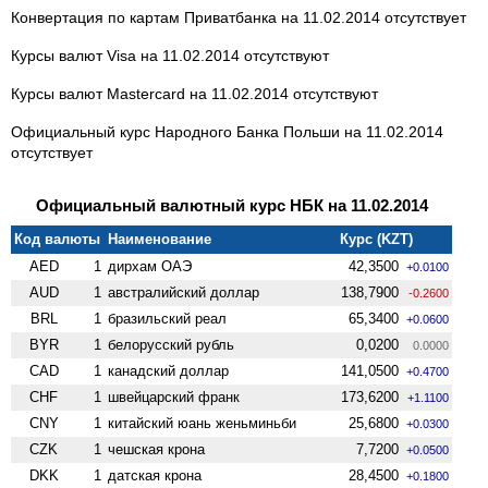
Конвертация по картам Приватбанка на 11.02.2014 отсутствует
Курсы валют Visa на 11.02.2014 отсутствуют
Курсы валют Mastercard на 11.02.2014 отсутствуют
Официальный курс Народного Банка Польши на 11.02.2014
отсутствует
Официальный валютный курс НБК на 11.02.2014
Код валюты
Наименование
Курс (KZT)
AED
1
дирхам ОАЭ
42,3500
+0.0100
AUD
1
австралийский доллар
138,7900
-0.2600
BRL
1
бразильский реал
65,3400
+0.0600
BYR
1
белорусский рубль
0,0200
0.0000
CAD
1
канадский доллар
141,0500
+0.4700
CHF
1
швейцарский франк
173,6200
+1.1100
CNY
1
китайский юань женьминьби
25,6800
+0.0300
CZK
1
чешская крона
7,7200
+0.0500
DKK
1
датская крона
28,4500
+0.1800