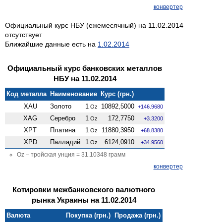
конвертер
Официальный курс НБУ (ежемесячный) на 11.02.2014
отсутствует
Ближайшие данные есть на
1.02.2014
Официальный курс банковских металлов
НБУ на 11.02.2014
Код металла
Наименование
Курс (грн.)
XAU
Золото
1
10892,5000
Oz
+146.9680
XAG
Серебро
1
172,7750
Oz
+3.3200
XPT
Платина
1
11880,3950
Oz
+68.8380
XPD
Палладий
1
6124,0910
Oz
+34.9560
Oz – тройская унция = 31.10348 грамм
конвертер
Котировки межбанковского валютного
рынка Украины на 11.02.2014
Валюта
Покупка (грн.)
Продажа (грн.)