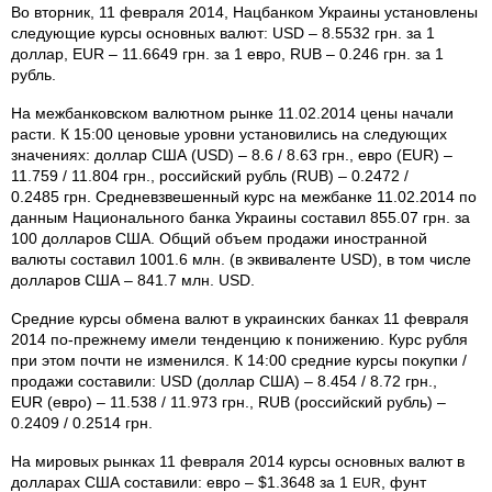
Во вторник, 11 февраля 2014, Нацбанком Украины установлены
следующие курсы основных валют: USD – 8.5532 грн. за 1
доллар, EUR – 11.6649 грн. за 1 евро, RUB – 0.246 грн. за 1
рубль.
На межбанковском валютном рынке 11.02.2014 цены начали
расти. К 15:00 ценовые уровни установились на следующих
значениях: доллар США (USD) – 8.6 / 8.63 грн., евро (EUR) –
11.759 / 11.804 грн., российский рубль (RUB) – 0.2472 /
0.2485 грн. Средневзвешенный курс на межбанке 11.02.2014 по
данным Национального банка Украины составил 855.07 грн. за
100 долларов США. Общий объем продажи иностранной
валюты составил 1001.6 млн. (в эквиваленте USD), в том числе
долларов США – 841.7 млн. USD.
Средние курсы обмена валют в украинских банках 11 февраля
2014 по-прежнему имели тенденцию к понижению. Курс рубля
при этом почти не изменился. К 14:00 средние курсы покупки /
продажи составили: USD (доллар США) – 8.454 / 8.72 грн.,
EUR (евро) – 11.538 / 11.973 грн., RUB (российский рубль) –
0.2409 / 0.2514 грн.
На мировых рынках 11 февраля 2014 курсы основных валют в
долларах США составили: евро – $1.3648 за 1
, фунт
EUR