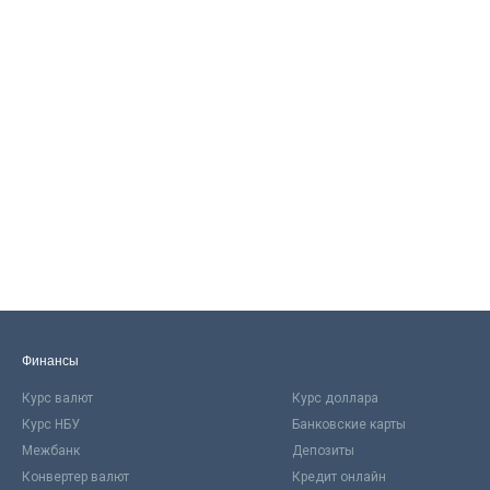
Финансы
Курс валют
Курс доллара
Курс НБУ
Банковские карты
Межбанк
Депозиты
Конвертер валют
Кредит онлайн