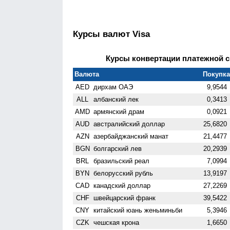
Курсы валют Visa
Курсы конвертации платежной си
Валюта
Покупка 
AED
дирхам ОАЭ
9,9544
ALL
албанский лек
0,3413
AMD
армянский драм
0,0921
AUD
австралийский доллар
25,6820
AZN
азербайджанский манат
21,4477
BGN
болгарский лев
20,2939
BRL
бразильский реал
7,0994
BYN
белорусский рубль
13,9197
CAD
канадский доллар
27,2269
CHF
швейцарский франк
39,5422
CNY
китайский юань женьминьби
5,3946
CZK
чешская крона
1,6650