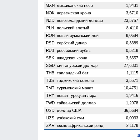
MXN
мексиканский песо
1,9431
NOK
норвежская крона
3,6710
NZD
ново­зеландский доллар
23,5757
PLN
польский злотый
8,4110
RON
новый румынский лей
8,0684
RSD
сербский динар
0,3389
RUB
российский рубль
0,5218
SEK
шведская крона
3,5557
SGD
сингапурский доллар
27,6301
THB
таиландский бат
1,1115
TJS
таджикский сомони
3,5571
TMT
туркменский манат
10,4751
TRY
новая турецкая лира
1,9416
TWD
тайваньский доллар
1,2078
USD
доллар США
36,5684
UZS
узбекский сум
0,0033
ZAR
южно-африканский рэнд
2,1178
к