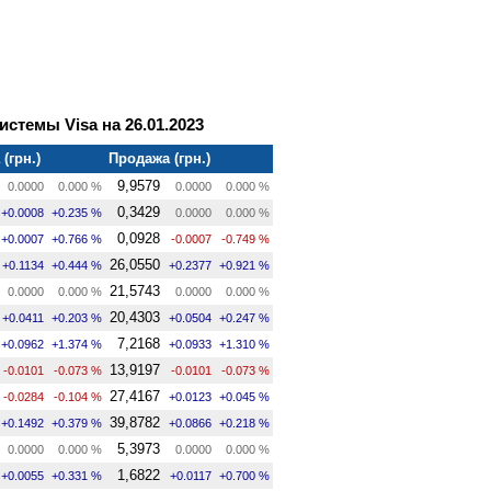
стемы Visa на 26.01.2023
(грн.)
Продажа (грн.)
9,9579
0.0000
0.000 %
0.0000
0.000 %
0,3429
+0.0008
+0.235 %
0.0000
0.000 %
0,0928
+0.0007
+0.766 %
-0.0007
-0.749 %
26,0550
+0.1134
+0.444 %
+0.2377
+0.921 %
21,5743
0.0000
0.000 %
0.0000
0.000 %
20,4303
+0.0411
+0.203 %
+0.0504
+0.247 %
7,2168
+0.0962
+1.374 %
+0.0933
+1.310 %
13,9197
-0.0101
-0.073 %
-0.0101
-0.073 %
27,4167
-0.0284
-0.104 %
+0.0123
+0.045 %
39,8782
+0.1492
+0.379 %
+0.0866
+0.218 %
5,3973
0.0000
0.000 %
0.0000
0.000 %
1,6822
+0.0055
+0.331 %
+0.0117
+0.700 %