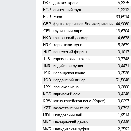
DKK
датская крона
5,3375
EGP
египетский фунт
1,2212
EUR
Евро
39,6914
GBP
фунт стерлингов Велико­британии
44,9060
GEL
грузинский лари
13,6704
HKD
гонконгский доллар
4,6678
HRK
хорватская куна
5,2679
HUF
венгерский форинт
0,1017
ILS
израильский шекель
10,7748
INR
индийская рупия
0,4471
ISK
исландская крона
0,2538
JOD
иорданский динар
51,5048
JPY
японская йена
0,2800
KGS
киргизский сом
0,4248
KRW
южно-корейская вона (Корея)
0,0297
KZT
казахстанский тенге
0,0793
MDL
молдовский лей
1,9514
MKD
македонский денар
0,6448
MVR
мальдивская руфия
2,3592