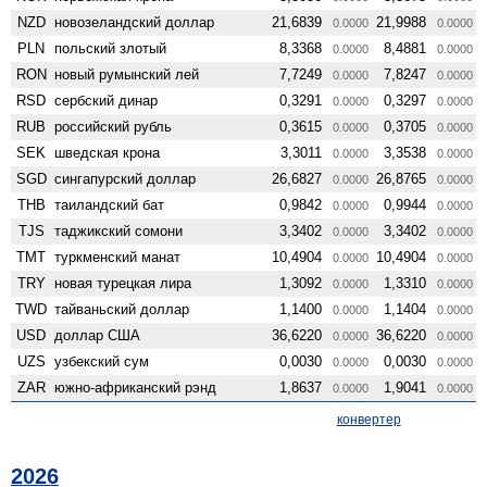
NZD
ново­зеландский доллар
21,6839
21,9988
0.0000
0.0000
PLN
польский злотый
8,3368
8,4881
0.0000
0.0000
RON
новый румынский лей
7,7249
7,8247
0.0000
0.0000
RSD
сербский динар
0,3291
0,3297
0.0000
0.0000
RUB
российский рубль
0,3615
0,3705
0.0000
0.0000
SEK
шведская крона
3,3011
3,3538
0.0000
0.0000
SGD
сингапурский доллар
26,6827
26,8765
0.0000
0.0000
THB
таиландский бат
0,9842
0,9944
0.0000
0.0000
TJS
таджикский сомони
3,3402
3,3402
0.0000
0.0000
TMT
туркменский манат
10,4904
10,4904
0.0000
0.0000
TRY
новая турецкая лира
1,3092
1,3310
0.0000
0.0000
TWD
тайваньский доллар
1,1400
1,1404
0.0000
0.0000
USD
доллар США
36,6220
36,6220
0.0000
0.0000
UZS
узбекский сум
0,0030
0,0030
0.0000
0.0000
ZAR
южно-африканский рэнд
1,8637
1,9041
0.0000
0.0000
конвертер
2026