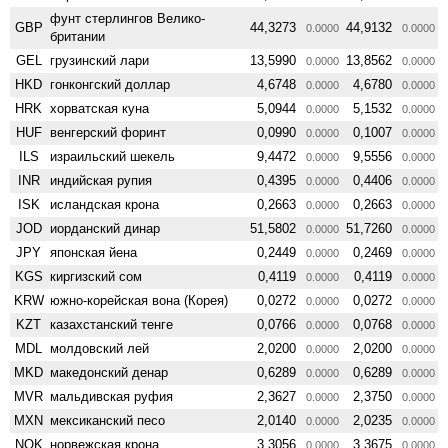
фунт стерлингов Велико­
GBP
44,3273
44,9132
0.0000
0.0000
британии
GEL
грузинский лари
13,5990
13,8562
0.0000
0.0000
HKD
гонконгский доллар
4,6748
4,6780
0.0000
0.0000
HRK
хорватская куна
5,0944
5,1532
0.0000
0.0000
HUF
венгерский форинт
0,0990
0,1007
0.0000
0.0000
ILS
израильский шекель
9,4472
9,5556
0.0000
0.0000
INR
индийская рупия
0,4395
0,4406
0.0000
0.0000
ISK
исландская крона
0,2663
0,2663
0.0000
0.0000
JOD
иорданский динар
51,5802
51,7260
0.0000
0.0000
JPY
японская йена
0,2449
0,2469
0.0000
0.0000
KGS
киргизский сом
0,4119
0,4119
0.0000
0.0000
KRW
южно-корейская вона (Корея)
0,0272
0,0272
0.0000
0.0000
KZT
казахстанский тенге
0,0766
0,0768
0.0000
0.0000
MDL
молдовский лей
2,0200
2,0200
0.0000
0.0000
MKD
македонский денар
0,6289
0,6289
0.0000
0.0000
MVR
мальдивская руфия
2,3627
2,3750
0.0000
0.0000
MXN
мексиканский песо
2,0140
2,0235
0.0000
0.0000
NOK
норвежская крона
3,3056
3,3675
0.0000
0.0000