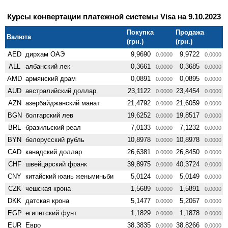
Курсы конвертации платежной системы Visa на 9.10.2023
Покупка
Продажа
Валюта
(грн.)
(грн.)
AED
дирхам ОАЭ
9,9690
9,9722
0.0000
0.0000
ALL
албанский лек
0,3661
0,3685
0.0000
0.0000
AMD
армянский драм
0,0891
0,0895
0.0000
0.0000
AUD
австралийский доллар
23,1122
23,4454
0.0000
0.0000
AZN
азербайджанский манат
21,4792
21,6059
0.0000
0.0000
BGN
болгарский лев
19,6252
19,8517
0.0000
0.0000
BRL
бразильский реал
7,0133
7,1232
0.0000
0.0000
BYN
белорусский рубль
10,8978
10,8978
0.0000
0.0000
CAD
канадский доллар
26,6381
26,8450
0.0000
0.0000
CHF
швейцарский франк
39,8975
40,3724
0.0000
0.0000
CNY
китайский юань женьминьби
5,0124
5,0149
0.0000
0.0000
CZK
чешская крона
1,5689
1,5891
0.0000
0.0000
DKK
датская крона
5,1477
5,2067
0.0000
0.0000
EGP
египетский фунт
1,1829
1,1878
0.0000
0.0000
EUR
Евро
38,3835
38,8266
0.0000
0.0000