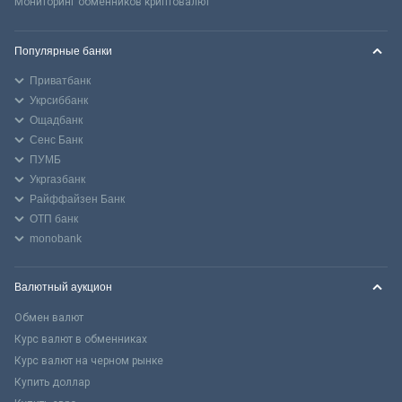
Мониторинг обменников криптовалют
Популярные банки
Приватбанк
Укрсиббанк
Ощадбанк
Сенс Банк
ПУМБ
Укргазбанк
Райффайзен Банк
ОТП банк
monobank
Валютный аукцион
Обмен валют
Курс валют в обменниках
Курс валют на черном рынке
Купить доллар