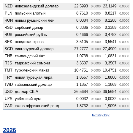
NZD
ново­зеландский доллар
22,5993
23,1149
0.0000
0.0000
PLN
польский злотый
8,7610
8,8217
0.0000
0.0000
RON
новый румынский лей
8,0384
8,1288
0.0000
0.0000
RSD
сербский динар
0,3386
0,3389
0.0000
0.0000
RUB
российский рубль
0,4666
0,4782
0.0000
0.0000
SEK
шведская крона
3,5105
3,5541
0.0000
0.0000
SGD
сингапурский доллар
27,2777
27,4909
0.0000
0.0000
THB
таиландский бат
1,0738
1,0831
0.0000
0.0000
TJS
таджикский сомони
3,3507
3,3507
0.0000
0.0000
TMT
туркменский манат
10,4751
10,4751
0.0000
0.0000
TRY
новая турецкая лира
1,8567
1,8800
0.0000
0.0000
TWD
тайваньский доллар
1,1857
1,1869
0.0000
0.0000
USD
доллар США
36,5684
36,5684
0.0000
0.0000
UZS
узбекский сум
0,0032
0,0032
0.0000
0.0000
ZAR
южно-африканский рэнд
1,8732
1,9096
0.0000
0.0000
конвертер
2026