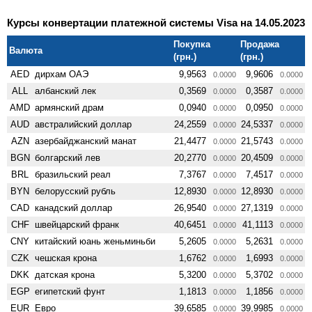
Курсы конвертации платежной системы Visa на 14.05.2023
Покупка
Продажа
Валюта
(грн.)
(грн.)
AED
дирхам ОАЭ
9,9563
9,9606
0.0000
0.0000
ALL
албанский лек
0,3569
0,3587
0.0000
0.0000
AMD
армянский драм
0,0940
0,0950
0.0000
0.0000
AUD
австралийский доллар
24,2559
24,5337
0.0000
0.0000
AZN
азербайджанский манат
21,4477
21,5743
0.0000
0.0000
BGN
болгарский лев
20,2770
20,4509
0.0000
0.0000
BRL
бразильский реал
7,3767
7,4517
0.0000
0.0000
BYN
белорусский рубль
12,8930
12,8930
0.0000
0.0000
CAD
канадский доллар
26,9540
27,1319
0.0000
0.0000
CHF
швейцарский франк
40,6451
41,1113
0.0000
0.0000
CNY
китайский юань женьминьби
5,2605
5,2631
0.0000
0.0000
CZK
чешская крона
1,6762
1,6993
0.0000
0.0000
DKK
датская крона
5,3200
5,3702
0.0000
0.0000
EGP
египетский фунт
1,1813
1,1856
0.0000
0.0000
EUR
Евро
39,6585
39,9985
0.0000
0.0000