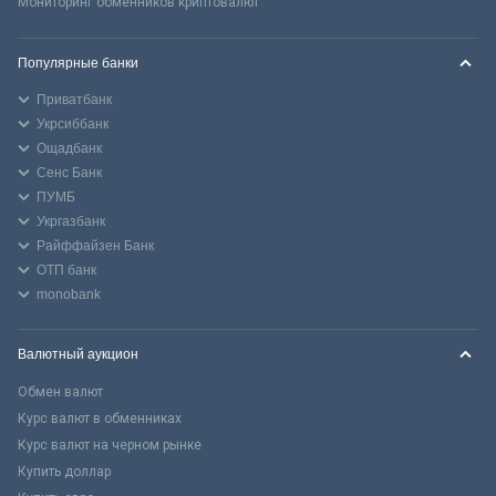
Мониторинг обменников криптовалют
Популярные банки
Приватбанк
Укрсиббанк
Ощадбанк
Сенс Банк
ПУМБ
Укргазбанк
Райффайзен Банк
ОТП банк
monobank
Валютный аукцион
Обмен валют
Курс валют в обменниках
Курс валют на черном рынке
Купить доллар