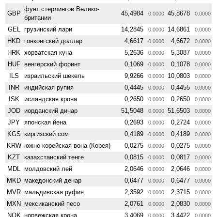
фунт стерлингов Велико­
GBP
45,4984
45,8678
0.0000
0.0000
британии
GEL
грузинский лари
14,2845
14,6861
0.0000
0.0000
HKD
гонконгский доллар
4,6617
4,6672
0.0000
0.0000
HRK
хорватская куна
5,2636
5,3087
0.0000
0.0000
HUF
венгерский форинт
0,1069
0,1078
0.0000
0.0000
ILS
израильский шекель
9,9266
10,0803
0.0000
0.0000
INR
индийская рупия
0,4445
0,4455
0.0000
0.0000
ISK
исландская крона
0,2650
0,2650
0.0000
0.0000
JOD
иорданский динар
51,5048
51,6503
0.0000
0.0000
JPY
японская йена
0,2693
0,2724
0.0000
0.0000
KGS
киргизский сом
0,4189
0,4189
0.0000
0.0000
KRW
южно-корейская вона (Корея)
0,0275
0,0275
0.0000
0.0000
KZT
казахстанский тенге
0,0815
0,0817
0.0000
0.0000
MDL
молдовский лей
2,0646
2,0646
0.0000
0.0000
MKD
македонский денар
0,6477
0,6477
0.0000
0.0000
MVR
мальдивская руфия
2,3592
2,3715
0.0000
0.0000
MXN
мексиканский песо
2,0761
2,0830
0.0000
0.0000
NOK
норвежская крона
3,4069
3,4422
0.0000
0.0000