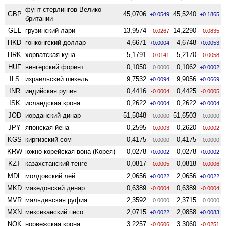
фунт стерлингов Велико­
GBP
45,0706
45,5240
+0.0549
+0.1865
британии
GEL
грузинский лари
13,9574
14,2290
-0.0267
-0.0835
HKD
гонконгский доллар
4,6671
4,6748
+0.0004
+0.0053
HRK
хорватская куна
5,1791
5,2170
-0.0141
-0.0058
HUF
венгерский форинт
0,1050
0,1062
0.0000
+0.0002
ILS
израильский шекель
9,7532
9,9056
+0.0094
+0.0669
INR
индийская рупия
0,4416
0,4425
-0.0004
-0.0005
ISK
исландская крона
0,2622
0,2622
+0.0004
+0.0004
JOD
иорданский динар
51,5048
51,6503
0.0000
0.0000
JPY
японская йена
0,2595
0,2620
-0.0003
-0.0002
KGS
киргизский сом
0,4175
0,4175
0.0000
0.0000
KRW
южно-корейская вона (Корея)
0,0278
0,0278
+0.0002
+0.0002
KZT
казахстанский тенге
0,0817
0,0818
-0.0005
-0.0006
MDL
молдовский лей
2,0656
2,0656
+0.0022
+0.0022
MKD
македонский денар
0,6389
0,6389
-0.0004
-0.0004
MVR
мальдивская руфия
2,3592
2,3715
0.0000
0.0000
MXN
мексиканский песо
2,0715
2,0858
+0.0022
+0.0083
NOK
норвежская крона
3,2257
3,3060
-0.0606
-0.0251