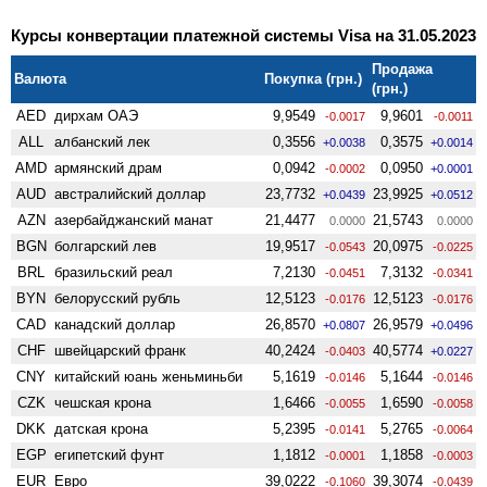
Курсы конвертации платежной системы Visa на 31.05.2023
Продажа
Валюта
Покупка (грн.)
(грн.)
AED
дирхам ОАЭ
9,9549
9,9601
-0.0017
-0.0011
ALL
албанский лек
0,3556
0,3575
+0.0038
+0.0014
AMD
армянский драм
0,0942
0,0950
-0.0002
+0.0001
AUD
австралийский доллар
23,7732
23,9925
+0.0439
+0.0512
AZN
азербайджанский манат
21,4477
21,5743
0.0000
0.0000
BGN
болгарский лев
19,9517
20,0975
-0.0543
-0.0225
BRL
бразильский реал
7,2130
7,3132
-0.0451
-0.0341
BYN
белорусский рубль
12,5123
12,5123
-0.0176
-0.0176
CAD
канадский доллар
26,8570
26,9579
+0.0807
+0.0496
CHF
швейцарский франк
40,2424
40,5774
-0.0403
+0.0227
CNY
китайский юань женьминьби
5,1619
5,1644
-0.0146
-0.0146
CZK
чешская крона
1,6466
1,6590
-0.0055
-0.0058
DKK
датская крона
5,2395
5,2765
-0.0141
-0.0064
EGP
египетский фунт
1,1812
1,1858
-0.0001
-0.0003
EUR
Евро
39,0222
39,3074
-0.1060
-0.0439