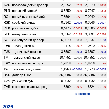
NZD
ново­зеландский доллар
22,0252
22,1970
-0.0293
-0.1060
PLN
польский злотый
8,6250
8,7047
-0.0029
-0.0333
RON
новый румынский лей
7,8564
7,9249
-0.0271
-0.0220
RSD
сербский динар
0,3342
0,3346
+0.0005
+0.0007
RUB
российский рубль
0,4475
0,4586
-0.0083
-0.0085
SEK
шведская крона
3,3562
3,3891
-0.0175
-0.0276
SGD
сингапурский доллар
26,9679
27,1037
0.0000
+0.0160
THB
таиландский бат
1,0478
1,0570
-0.0027
-0.0005
TJS
таджикский сомони
3,3507
3,3507
+0.0003
+0.0003
TMT
туркменский манат
10,4751
10,4751
0.0000
0.0000
TRY
новая турецкая лира
1,7818
1,8216
-0.0303
-0.0155
TWD
тайваньский доллар
1,1963
1,1970
+0.0070
+0.0065
USD
доллар США
36,5684
36,5684
0.0000
0.0000
UZS
узбекский сум
0,0032
0,0032
0.0000
0.0000
ZAR
южно-африканский рэнд
1,8399
1,8624
-0.0036
-0.0100
конвертер
2026