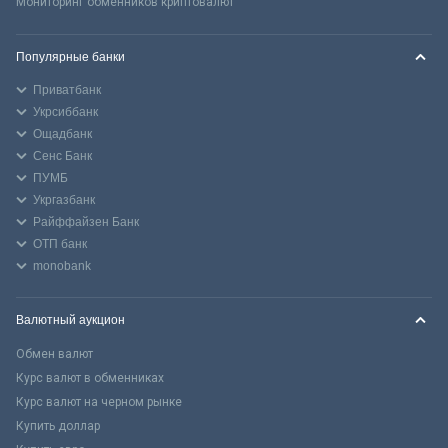
Мониторинг обменников криптовалют
Популярные банки
Приватбанк
Укрсиббанк
Ощадбанк
Сенс Банк
ПУМБ
Укргазбанк
Райффайзен Банк
ОТП банк
monobank
Валютный аукцион
Обмен валют
Курс валют в обменниках
Курс валют на черном рынке
Купить доллар