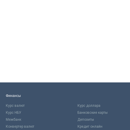
Финансы
Курс валют
Курс доллара
Курс НБУ
Банковские карты
Межбанк
Депозиты
Конвертер валют
Кредит онлайн