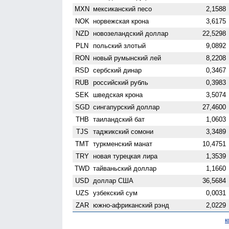
MXN
мексиканский песо
2,1588
NOK
норвежская крона
3,6175
NZD
ново­зеландский доллар
22,5298
PLN
польский злотый
9,0892
RON
новый румынский лей
8,2208
RSD
сербский динар
0,3467
RUB
российский рубль
0,3983
SEK
шведская крона
3,5074
SGD
сингапурский доллар
27,4600
THB
таиландский бат
1,0603
TJS
таджикский сомони
3,3489
TMT
туркменский манат
10,4751
TRY
новая турецкая лира
1,3539
TWD
тайваньский доллар
1,1660
USD
доллар США
36,5684
UZS
узбекский сум
0,0031
ZAR
южно-африканский рэнд
2,0229
к