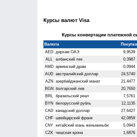
Курсы валют Visa
Курсы конвертации платежной сис
Валюта
Покупка 
AED
дирхам ОАЭ
9,9539
ALL
албанский лек
0,3987
AMD
армянский драм
0,0944
AUD
австралийский доллар
24,5740
AZN
азербайджанский манат
21,4477
BGN
болгарский лев
20,7650
BRL
бразильский реал
7,5761
BYN
белорусский рубль
12,1135
CAD
канадский доллар
27,6427
CHF
швейцарский франк
42,0859
CNY
китайский юань женьминьби
5,0943
CZK
чешская крона
1,6876