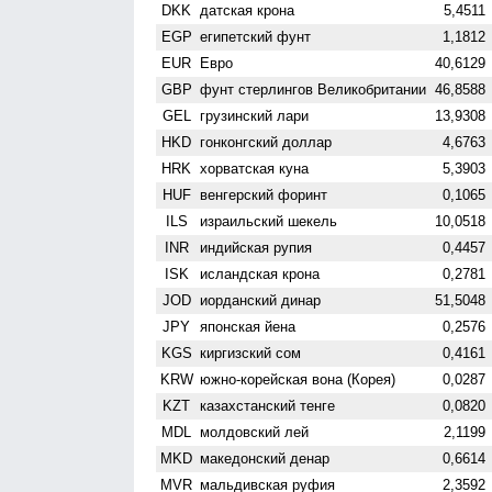
DKK
датская крона
5,4511
EGP
египетский фунт
1,1812
EUR
Евро
40,6129
GBP
фунт стерлингов Велико­британии
46,8588
GEL
грузинский лари
13,9308
HKD
гонконгский доллар
4,6763
HRK
хорватская куна
5,3903
HUF
венгерский форинт
0,1065
ILS
израильский шекель
10,0518
INR
индийская рупия
0,4457
ISK
исландская крона
0,2781
JOD
иорданский динар
51,5048
JPY
японская йена
0,2576
KGS
киргизский сом
0,4161
KRW
южно-корейская вона (Корея)
0,0287
KZT
казахстанский тенге
0,0820
MDL
молдовский лей
2,1199
MKD
македонский денар
0,6614
MVR
мальдивская руфия
2,3592