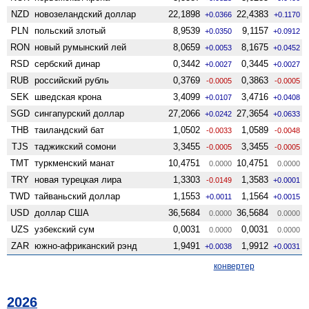
NZD
ново­зеландский доллар
22,1898
22,4383
+0.0366
+0.1170
PLN
польский злотый
8,9539
9,1157
+0.0350
+0.0912
RON
новый румынский лей
8,0659
8,1675
+0.0053
+0.0452
RSD
сербский динар
0,3442
0,3445
+0.0027
+0.0027
RUB
российский рубль
0,3769
0,3863
-0.0005
-0.0005
SEK
шведская крона
3,4099
3,4716
+0.0107
+0.0408
SGD
сингапурский доллар
27,2066
27,3654
+0.0242
+0.0633
THB
таиландский бат
1,0502
1,0589
-0.0033
-0.0048
TJS
таджикский сомони
3,3455
3,3455
-0.0005
-0.0005
TMT
туркменский манат
10,4751
10,4751
0.0000
0.0000
TRY
новая турецкая лира
1,3303
1,3583
-0.0149
+0.0001
TWD
тайваньский доллар
1,1553
1,1564
+0.0011
+0.0015
USD
доллар США
36,5684
36,5684
0.0000
0.0000
UZS
узбекский сум
0,0031
0,0031
0.0000
0.0000
ZAR
южно-африканский рэнд
1,9491
1,9912
+0.0038
+0.0031
конвертер
2026