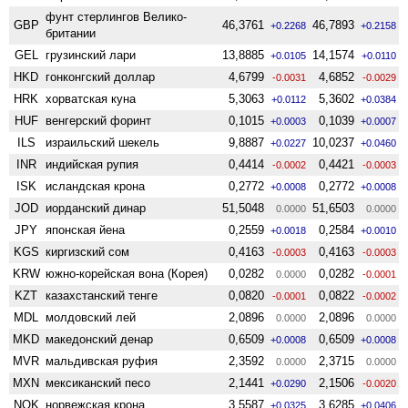
фунт стерлингов Велико­
GBP
46,3761
46,7893
+0.2268
+0.2158
британии
GEL
грузинский лари
13,8885
14,1574
+0.0105
+0.0110
HKD
гонконгский доллар
4,6799
4,6852
-0.0031
-0.0029
HRK
хорватская куна
5,3063
5,3602
+0.0112
+0.0384
HUF
венгерский форинт
0,1015
0,1039
+0.0003
+0.0007
ILS
израильский шекель
9,8887
10,0237
+0.0227
+0.0460
INR
индийская рупия
0,4414
0,4421
-0.0002
-0.0003
ISK
исландская крона
0,2772
0,2772
+0.0008
+0.0008
JOD
иорданский динар
51,5048
51,6503
0.0000
0.0000
JPY
японская йена
0,2559
0,2584
+0.0018
+0.0010
KGS
киргизский сом
0,4163
0,4163
-0.0003
-0.0003
KRW
южно-корейская вона (Корея)
0,0282
0,0282
0.0000
-0.0001
KZT
казахстанский тенге
0,0820
0,0822
-0.0001
-0.0002
MDL
молдовский лей
2,0896
2,0896
0.0000
0.0000
MKD
македонский денар
0,6509
0,6509
+0.0008
+0.0008
MVR
мальдивская руфия
2,3592
2,3715
0.0000
0.0000
MXN
мексиканский песо
2,1441
2,1506
+0.0290
-0.0020
NOK
норвежская крона
3,5587
3,6285
+0.0325
+0.0406