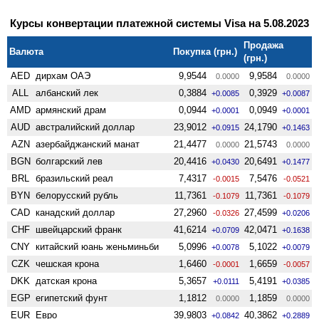
Курсы конвертации платежной системы Visa на 5.08.2023
Продажа
Валюта
Покупка (грн.)
(грн.)
AED
дирхам ОАЭ
9,9544
9,9584
0.0000
0.0000
ALL
албанский лек
0,3884
0,3929
+0.0085
+0.0087
AMD
армянский драм
0,0944
0,0949
+0.0001
+0.0001
AUD
австралийский доллар
23,9012
24,1790
+0.0915
+0.1463
AZN
азербайджанский манат
21,4477
21,5743
0.0000
0.0000
BGN
болгарский лев
20,4416
20,6491
+0.0430
+0.1477
BRL
бразильский реал
7,4317
7,5476
-0.0015
-0.0521
BYN
белорусский рубль
11,7361
11,7361
-0.1079
-0.1079
CAD
канадский доллар
27,2960
27,4599
-0.0326
+0.0206
CHF
швейцарский франк
41,6214
42,0471
+0.0709
+0.1638
CNY
китайский юань женьминьби
5,0996
5,1022
+0.0078
+0.0079
CZK
чешская крона
1,6460
1,6659
-0.0001
-0.0057
DKK
датская крона
5,3657
5,4191
+0.0111
+0.0385
EGP
египетский фунт
1,1812
1,1859
0.0000
0.0000
EUR
Евро
39,9803
40,3862
+0.0842
+0.2889