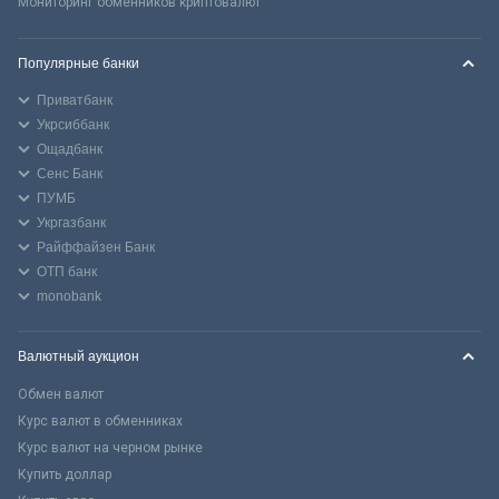
Мониторинг обменников криптовалют
Популярные банки
Приватбанк
Укрсиббанк
Ощадбанк
Сенс Банк
ПУМБ
Укргазбанк
Райффайзен Банк
ОТП банк
monobank
Валютный аукцион
Обмен валют
Курс валют в обменниках
Курс валют на черном рынке
Купить доллар