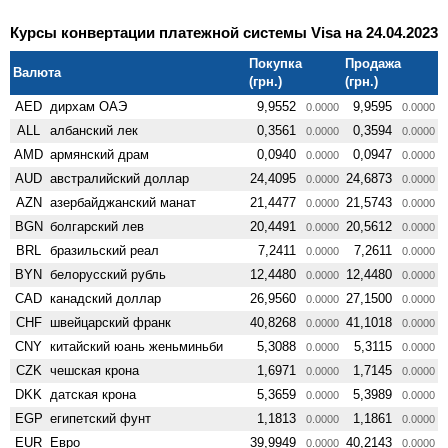
Курсы конвертации платежной системы Visa на 24.04.2023
Покупка
Продажа
Валюта
(грн.)
(грн.)
AED
дирхам ОАЭ
9,9552
9,9595
0.0000
0.0000
ALL
албанский лек
0,3561
0,3594
0.0000
0.0000
AMD
армянский драм
0,0940
0,0947
0.0000
0.0000
AUD
австралийский доллар
24,4095
24,6873
0.0000
0.0000
AZN
азербайджанский манат
21,4477
21,5743
0.0000
0.0000
BGN
болгарский лев
20,4491
20,5612
0.0000
0.0000
BRL
бразильский реал
7,2411
7,2611
0.0000
0.0000
BYN
белорусский рубль
12,4480
12,4480
0.0000
0.0000
CAD
канадский доллар
26,9560
27,1500
0.0000
0.0000
CHF
швейцарский франк
40,8268
41,1018
0.0000
0.0000
CNY
китайский юань женьминьби
5,3088
5,3115
0.0000
0.0000
CZK
чешская крона
1,6971
1,7145
0.0000
0.0000
DKK
датская крона
5,3659
5,3989
0.0000
0.0000
EGP
египетский фунт
1,1813
1,1861
0.0000
0.0000
EUR
Евро
39,9949
40,2143
0.0000
0.0000