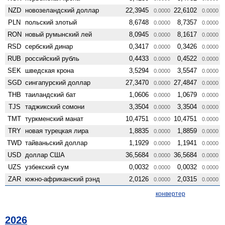
NZD
ново­зеландский доллар
22,3945
22,6102
0.0000
0.0000
PLN
польский злотый
8,6748
8,7357
0.0000
0.0000
RON
новый румынский лей
8,0945
8,1617
0.0000
0.0000
RSD
сербский динар
0,3417
0,3426
0.0000
0.0000
RUB
российский рубль
0,4433
0,4522
0.0000
0.0000
SEK
шведская крона
3,5294
3,5547
0.0000
0.0000
SGD
сингапурский доллар
27,3470
27,4847
0.0000
0.0000
THB
таиландский бат
1,0606
1,0679
0.0000
0.0000
TJS
таджикский сомони
3,3504
3,3504
0.0000
0.0000
TMT
туркменский манат
10,4751
10,4751
0.0000
0.0000
TRY
новая турецкая лира
1,8835
1,8859
0.0000
0.0000
TWD
тайваньский доллар
1,1929
1,1941
0.0000
0.0000
USD
доллар США
36,5684
36,5684
0.0000
0.0000
UZS
узбекский сум
0,0032
0,0032
0.0000
0.0000
ZAR
южно-африканский рэнд
2,0126
2,0315
0.0000
0.0000
конвертер
2026