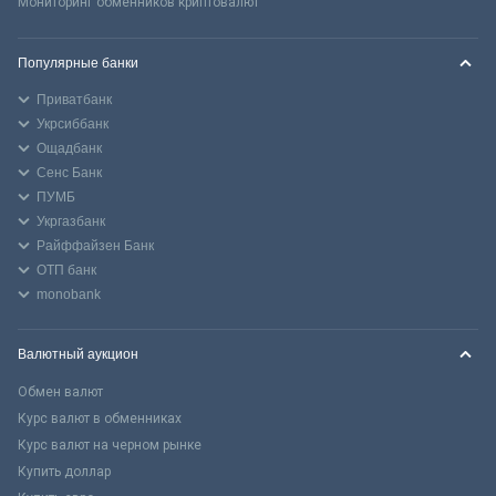
Мониторинг обменников криптовалют
Популярные банки
Приватбанк
Укрсиббанк
Ощадбанк
Сенс Банк
ПУМБ
Укргазбанк
Райффайзен Банк
ОТП банк
monobank
Валютный аукцион
Обмен валют
Курс валют в обменниках
Курс валют на черном рынке
Купить доллар