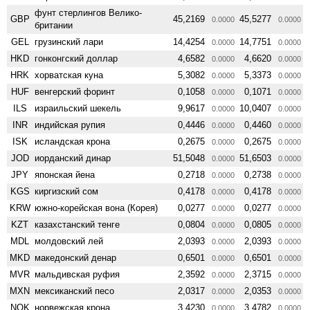
фунт стерлингов Велико­
GBP
45,2169
45,5277
0.0000
0.0000
британии
GEL
грузинский лари
14,4254
14,7751
0.0000
0.0000
HKD
гонконгский доллар
4,6582
4,6620
0.0000
0.0000
HRK
хорватская куна
5,3082
5,3373
0.0000
0.0000
HUF
венгерский форинт
0,1058
0,1071
0.0000
0.0000
ILS
израильский шекель
9,9617
10,0407
0.0000
0.0000
INR
индийская рупия
0,4446
0,4460
0.0000
0.0000
ISK
исландская крона
0,2675
0,2675
0.0000
0.0000
JOD
иорданский динар
51,5048
51,6503
0.0000
0.0000
JPY
японская йена
0,2718
0,2738
0.0000
0.0000
KGS
киргизский сом
0,4178
0,4178
0.0000
0.0000
KRW
южно-корейская вона (Корея)
0,0277
0,0277
0.0000
0.0000
KZT
казахстанский тенге
0,0804
0,0805
0.0000
0.0000
MDL
молдовский лей
2,0393
2,0393
0.0000
0.0000
MKD
македонский денар
0,6501
0,6501
0.0000
0.0000
MVR
мальдивская руфия
2,3592
2,3715
0.0000
0.0000
MXN
мексиканский песо
2,0317
2,0353
0.0000
0.0000
NOK
норвежская крона
3,4230
3,4782
0.0000
0.0000