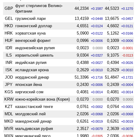
фунт стерлингов Велико­
GBP
44,2334
44,5323
+0.1587
+0.1270
британии
GEL
грузинский лари
13,4159
13,6675
+0.0448
+0.0457
HKD
гонконгский доллар
4,6551
4,6602
+0.0124
+0.0121
HRK
хорватская куна
5,0900
5,1262
+0.0122
+0.0166
HUF
венгерский форинт
0,0996
0,1009
+0.0006
+0.0006
IDR
индонезийская рупия
0,0023
0,0023
0.0000
-0.0001
ILS
израильский шекель
9,0304
9,1075
+0.0327
-0.0113
INR
индийская рупия
0,4388
0,4394
+0.0027
+0.0026
ISK
исландская крона
0,2629
0,2629
+0.0010
+0.0010
JOD
иорданский динар
51,3396
51,4847
+0.1716
+0.1721
JPY
японская йена
0,2430
0,2439
+0.0006
+0.0004
KGS
киргизский сом
0,4081
0,4081
+0.0014
+0.0014
KRW
южно-корейская вона (Корея)
0,0270
0,0270
0.0000
0.0000
KZT
казахстанский тенге
0,0761
0,0764
+0.0002
+0.0001
MDL
молдовский лей
2,0206
2,0206
+0.0068
+0.0068
MKD
македонский денар
0,6261
0,6261
+0.0019
+0.0019
MVR
мальдивская руфия
2,3517
2,3639
+0.0079
+0.0079
MXN
мексиканский песо
1,9980
2,0306
-0.0305
-0.0036