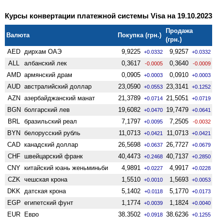
Курсы конвертации платежной системы Visa на 19.10.2023
Продажа
Валюта
Покупка (грн.)
(грн.)
AED
дирхам ОАЭ
9,9225
9,9257
+0.0332
+0.0332
ALL
албанский лек
0,3617
0,3640
-0.0005
-0.0009
AMD
армянский драм
0,0905
0,0910
+0.0003
+0.0003
AUD
австралийский доллар
23,0590
23,3141
+0.0553
+0.1252
AZN
азербайджанский манат
21,3789
21,5051
+0.0714
+0.0719
BGN
болгарский лев
19,6082
19,7479
+0.0470
+0.0641
BRL
бразильский реал
7,1797
7,2505
+0.0095
-0.0032
BYN
белорусский рубль
11,0713
11,0713
+0.0421
+0.0421
CAD
канадский доллар
26,5698
26,7727
+0.0637
+0.0679
CHF
швейцарский франк
40,4473
40,7137
+0.2468
+0.2850
CNY
китайский юань женьминьби
4,9891
4,9917
+0.0227
+0.0228
CZK
чешская крона
1,5510
1,5693
+0.0010
+0.0053
DKK
датская крона
5,1402
5,1770
+0.0118
+0.0173
EGP
египетский фунт
1,1774
1,1824
+0.0039
+0.0040
EUR
Евро
38,3502
38,6236
+0.0918
+0.1255