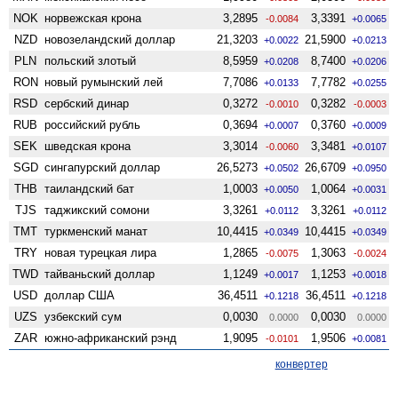
NOK
норвежская крона
3,2895
3,3391
-0.0084
+0.0065
NZD
ново­зеландский доллар
21,3203
21,5900
+0.0022
+0.0213
PLN
польский злотый
8,5959
8,7400
+0.0208
+0.0206
RON
новый румынский лей
7,7086
7,7782
+0.0133
+0.0255
RSD
сербский динар
0,3272
0,3282
-0.0010
-0.0003
RUB
российский рубль
0,3694
0,3760
+0.0007
+0.0009
SEK
шведская крона
3,3014
3,3481
-0.0060
+0.0107
SGD
сингапурский доллар
26,5273
26,6709
+0.0502
+0.0950
THB
таиландский бат
1,0003
1,0064
+0.0050
+0.0031
TJS
таджикский сомони
3,3261
3,3261
+0.0112
+0.0112
TMT
туркменский манат
10,4415
10,4415
+0.0349
+0.0349
TRY
новая турецкая лира
1,2865
1,3063
-0.0075
-0.0024
TWD
тайваньский доллар
1,1249
1,1253
+0.0017
+0.0018
USD
доллар США
36,4511
36,4511
+0.1218
+0.1218
UZS
узбекский сум
0,0030
0,0030
0.0000
0.0000
ZAR
южно-африканский рэнд
1,9095
1,9506
-0.0101
+0.0081
конвертер