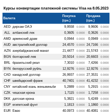
Курсы конвертации платежной системы Visa на 8.05.2023
Покупка
Продажа
Валюта
(грн.)
(грн.)
AED
дирхам ОАЭ
9,9558
9,9606
0.0000
0.0000
ALL
албанский лек
0,3605
0,3626
0.0000
0.0000
AMD
армянский драм
0,0944
0,0949
0.0000
0.0000
AUD
австралийский доллар
24,4570
24,7166
0.0000
0.0000
AZN
азербайджанский манат
21,4477
21,5743
0.0000
0.0000
BGN
болгарский лев
20,5014
20,6603
0.0000
0.0000
BRL
бразильский реал
7,3010
7,4266
0.0000
0.0000
BYN
белорусский рубль
12,9276
12,9276
0.0000
0.0000
CAD
канадский доллар
26,9937
27,3531
0.0000
0.0000
CHF
швейцарский франк
40,7401
41,4232
0.0000
0.0000
CNY
китайский юань женьминьби
5,2889
5,2915
0.0000
0.0000
CZK
чешская крона
1,7115
1,7258
0.0000
0.0000
DKK
датская крона
5,3821
5,4249
0.0000
0.0000
EGP
египетский фунт
1,1813
1,1860
0.0000
0.0000
EUR
Евро
40,0973
40,4081
0.0000
0.0000