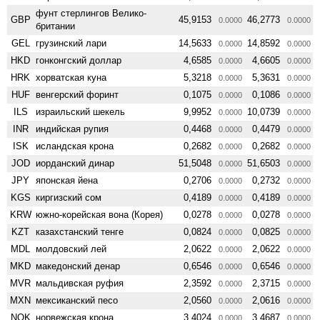
фунт стерлингов Велико­
GBP
45,9153
46,2773
0.0000
0.0000
британии
GEL
грузинский лари
14,5633
14,8592
0.0000
0.0000
HKD
гонконгский доллар
4,6585
4,6605
0.0000
0.0000
HRK
хорватская куна
5,3218
5,3631
0.0000
0.0000
HUF
венгерский форинт
0,1075
0,1086
0.0000
0.0000
ILS
израильский шекель
9,9952
10,0739
0.0000
0.0000
INR
индийская рупия
0,4468
0,4479
0.0000
0.0000
ISK
исландская крона
0,2682
0,2682
0.0000
0.0000
JOD
иорданский динар
51,5048
51,6503
0.0000
0.0000
JPY
японская йена
0,2706
0,2732
0.0000
0.0000
KGS
киргизский сом
0,4189
0,4189
0.0000
0.0000
KRW
южно-корейская вона (Корея)
0,0278
0,0278
0.0000
0.0000
KZT
казахстанский тенге
0,0824
0,0825
0.0000
0.0000
MDL
молдовский лей
2,0622
2,0622
0.0000
0.0000
MKD
македонский денар
0,6546
0,6546
0.0000
0.0000
MVR
мальдивская руфия
2,3592
2,3715
0.0000
0.0000
MXN
мексиканский песо
2,0560
2,0616
0.0000
0.0000
NOK
норвежская крона
3,4024
3,4687
0.0000
0.0000