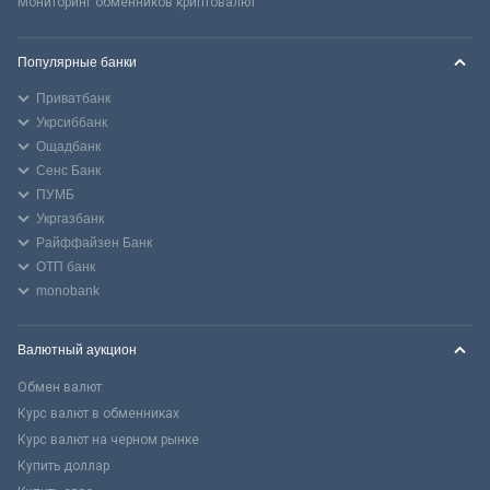
Мониторинг обменников криптовалют
Популярные банки
Приватбанк
Укрсиббанк
Ощадбанк
Сенс Банк
ПУМБ
Укргазбанк
Райффайзен Банк
ОТП банк
monobank
Валютный аукцион
Обмен валют
Курс валют в обменниках
Курс валют на черном рынке
Купить доллар