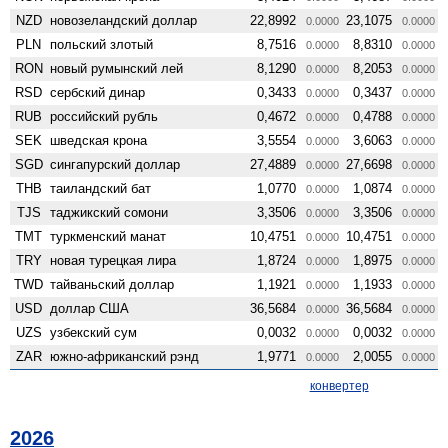
NZD
ново­зеландский доллар
22,8992
23,1075
0.0000
0.0000
PLN
польский злотый
8,7516
8,8310
0.0000
0.0000
RON
новый румынский лей
8,1290
8,2053
0.0000
0.0000
RSD
сербский динар
0,3433
0,3437
0.0000
0.0000
RUB
российский рубль
0,4672
0,4788
0.0000
0.0000
SEK
шведская крона
3,5554
3,6063
0.0000
0.0000
SGD
сингапурский доллар
27,4889
27,6698
0.0000
0.0000
THB
таиландский бат
1,0770
1,0874
0.0000
0.0000
TJS
таджикский сомони
3,3506
3,3506
0.0000
0.0000
TMT
туркменский манат
10,4751
10,4751
0.0000
0.0000
TRY
новая турецкая лира
1,8724
1,8975
0.0000
0.0000
TWD
тайваньский доллар
1,1921
1,1933
0.0000
0.0000
USD
доллар США
36,5684
36,5684
0.0000
0.0000
UZS
узбекский сум
0,0032
0,0032
0.0000
0.0000
ZAR
южно-африканский рэнд
1,9771
2,0055
0.0000
0.0000
конвертер
2026