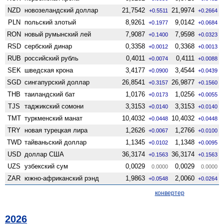
NZD
ново­зеландский доллар
21,7542
21,9974
+0.5511
+0.2664
PLN
польский злотый
8,9261
9,0142
+0.1977
+0.0684
RON
новый румынский лей
7,9087
7,9598
+0.1400
+0.0323
RSD
сербский динар
0,3358
0,3368
+0.0012
+0.0013
RUB
российский рубль
0,4011
0,4111
+0.0074
+0.0088
SEK
шведская крона
3,4177
3,4544
+0.0900
+0.0439
SGD
сингапурский доллар
26,8541
26,9877
+0.3157
+0.1560
THB
таиландский бат
1,0176
1,0256
+0.0173
+0.0055
TJS
таджикский сомони
3,3153
3,3153
+0.0140
+0.0140
TMT
туркменский манат
10,4032
10,4032
+0.0448
+0.0448
TRY
новая турецкая лира
1,2626
1,2766
+0.0067
+0.0100
TWD
тайваньский доллар
1,1345
1,1348
+0.0102
+0.0095
USD
доллар США
36,3174
36,3174
+0.1563
+0.1563
UZS
узбекский сум
0,0029
0,0029
0.0000
0.0000
ZAR
южно-африканский рэнд
1,9863
2,0060
+0.0548
+0.0264
конвертер
2026