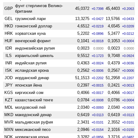
фунт стерлингов Велико­
GBP
45,0372
45,4403
+0.7398
+0.2063
британии
GEL
грузинский лари
13,3275
13,5766
+0.0427
+0.0433
HKD
гонконгский доллар
4,6512
4,6545
+0.0219
+0.0209
HRK
хорватская куна
5,2202
5,2477
+0.0896
+0.0212
HUF
венгерский форинт
0,1041
0,1053
+0.0018
+0.0004
IDR
индонезийская рупия
0,0023
0,0023
0.0000
0.0000
ILS
израильский шекель
9,5512
9,7048
+0.1723
+0.0924
INR
индийская рупия
0,4363
0,4379
+0.0024
+0.0036
ISK
исландская крона
0,2562
0,2567
+0.0006
+0.0006
JOD
иорданский динар
51,1513
51,2958
+0.2202
+0.2207
JPY
японская йена
0,2397
0,2421
+0.0015
+0.0013
KGS
киргизский сом
0,4066
0,4066
+0.0017
+0.0017
KZT
казахстанский тенге
0,0784
0,0786
+0.0008
+0.0004
MDL
молдовский лей
2,0340
2,0340
+0.0093
+0.0093
MKD
македонский денар
0,6419
0,6419
+0.0113
+0.0113
MVR
мальдивская руфия
2,3431
2,3552
+0.0101
+0.0101
MXN
мексиканский песо
2,0946
2,1016
+0.0154
+0.0150
NOK
норвежская крона
3,3282
3,3716
+0.0856
+0.0482