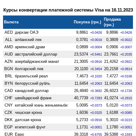
Курсы конвертации платежной системы Visa на 16.11.2023
Продажа
Валюта
Покупка (грн.)
(грн.)
AED
дирхам ОАЭ
9,8861
9,8896
+0.0426
+0.0426
ALL
албанский лек
0,3781
0,3809
+0.0016
+0.0022
AMD
армянский драм
0,0899
0,0906
+0.0004
+0.0007
AUD
австралийский доллар
23,5374
23,7661
+0.5461
+0.2035
AZN
азербайджанский манат
21,3005
21,4262
+0.0916
+0.0922
BGN
болгарский лев
20,1100
20,2158
+0.3454
+0.0814
BRL
бразильский реал
7,4673
7,4727
+0.1020
+0.0106
BYN
белорусский рубль
11,6454
11,6454
+0.2063
+0.2063
CAD
канадский доллар
26,4840
26,6023
+0.3692
+0.1726
CHF
швейцарский франк
40,7739
41,0274
+0.7283
+0.2915
CNY
китайский юань женьминьби
5,0095
5,0120
+0.0373
+0.0373
CZK
чешская крона
1,6036
1,6188
+0.0325
+0.0085
DKK
датская крона
5,2733
5,3010
+0.0916
+0.0223
EGP
египетский фунт
1,1731
1,1780
+0.0051
+0.0051
EUR
Евро
39,3318
39,5388
+0.6755
+0.1593