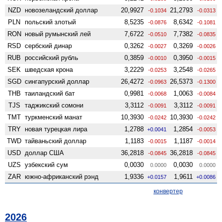
NZD
ново­зеландский доллар
20,9927
21,2793
-0.1034
-0.0313
PLN
польский злотый
8,5235
8,6342
-0.0876
-0.1081
RON
новый румынский лей
7,6722
7,7382
-0.0510
-0.0835
RSD
сербский динар
0,3262
0,3269
-0.0027
-0.0026
RUB
российский рубль
0,3859
0,3950
-0.0010
-0.0015
SEK
шведская крона
3,2229
3,2548
-0.0253
-0.0265
SGD
сингапурский доллар
26,4272
26,5373
-0.0963
-0.1300
THB
таиландский бат
0,9981
1,0063
-0.0068
-0.0084
TJS
таджикский сомони
3,3112
3,3112
-0.0091
-0.0091
TMT
туркменский манат
10,3930
10,3930
-0.0242
-0.0242
TRY
новая турецкая лира
1,2788
1,2854
+0.0041
-0.0053
TWD
тайваньский доллар
1,1183
1,1187
-0.0015
-0.0014
USD
доллар США
36,2818
36,2818
-0.0845
-0.0845
UZS
узбекский сум
0,0030
0,0030
0.0000
0.0000
ZAR
южно-африканский рэнд
1,9336
1,9611
+0.0157
+0.0086
конвертер
2026