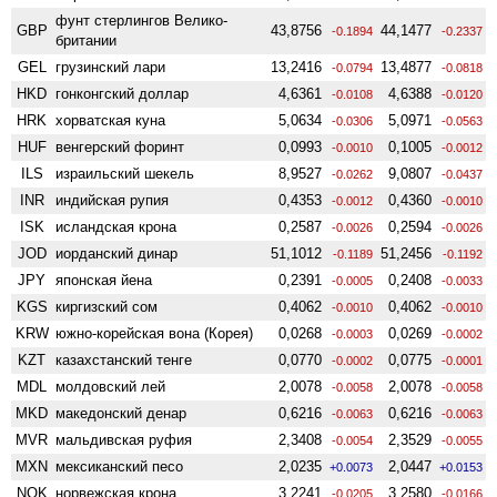
фунт стерлингов Велико­
GBP
43,8756
44,1477
-0.1894
-0.2337
британии
GEL
грузинский лари
13,2416
13,4877
-0.0794
-0.0818
HKD
гонконгский доллар
4,6361
4,6388
-0.0108
-0.0120
HRK
хорватская куна
5,0634
5,0971
-0.0306
-0.0563
HUF
венгерский форинт
0,0993
0,1005
-0.0010
-0.0012
ILS
израильский шекель
8,9527
9,0807
-0.0262
-0.0437
INR
индийская рупия
0,4353
0,4360
-0.0012
-0.0010
ISK
исландская крона
0,2587
0,2594
-0.0026
-0.0026
JOD
иорданский динар
51,1012
51,2456
-0.1189
-0.1192
JPY
японская йена
0,2391
0,2408
-0.0005
-0.0033
KGS
киргизский сом
0,4062
0,4062
-0.0010
-0.0010
KRW
южно-корейская вона (Корея)
0,0268
0,0269
-0.0003
-0.0002
KZT
казахстанский тенге
0,0770
0,0775
-0.0002
-0.0001
MDL
молдовский лей
2,0078
2,0078
-0.0058
-0.0058
MKD
македонский денар
0,6216
0,6216
-0.0063
-0.0063
MVR
мальдивская руфия
2,3408
2,3529
-0.0054
-0.0055
MXN
мексиканский песо
2,0235
2,0447
+0.0073
+0.0153
NOK
норвежская крона
3,2241
3,2580
-0.0205
-0.0166