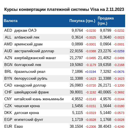
Курсы конвертации платежной системы Visa на 2.11.2023
Продажа
Валюта
Покупка (грн.)
(грн.)
AED
дирхам ОАЭ
9,8764
9,8799
-0.0230
-0.0232
ALL
албанский лек
0,3614
0,3640
-0.0025
-0.0023
AMD
армянский драм
0,0899
0,0904
-0.0001
-0.0001
AUD
австралийский доллар
22,9156
23,2276
-0.0388
+0.0259
AZN
азербайджанский манат
21,2797
21,4052
-0.0495
-0.0499
BGN
болгарский лев
19,5060
19,6358
-0.1179
-0.2168
BRL
бразильский реал
7,1896
7,3292
+0.0194
+0.0676
BYN
белорусский рубль
11,3388
11,3388
-0.1623
-0.1623
CAD
канадский доллар
26,0983
26,2171
-0.0720
-0.1200
CHF
швейцарский франк
39,8001
40,0065
-0.1192
-0.3692
CNY
китайский юань женьминьби
4,9552
4,9576
-0.0143
-0.0144
CZK
чешская крона
1,5456
1,5644
-0.0151
-0.0180
DKK
датская крона
5,1115
5,1440
-0.0319
-0.0573
EGP
египетский фунт
1,1719
1,1768
-0.0028
-0.0028
EUR
Евро
38,1504
38,4043
-0.2306
-0.4240