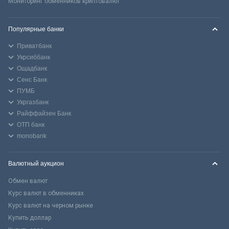
Мониторинг обменников криптовалют
Популярные банки
Приватбанк
Укрсиббанк
Ощадбанк
Сенс Банк
ПУМБ
Укргазбанк
Райффайзен Банк
ОТП банк
monobank
Валютный аукцион
Обмен валют
Курс валют в обменниках
Курс валют на черном рынке
Купить доллар