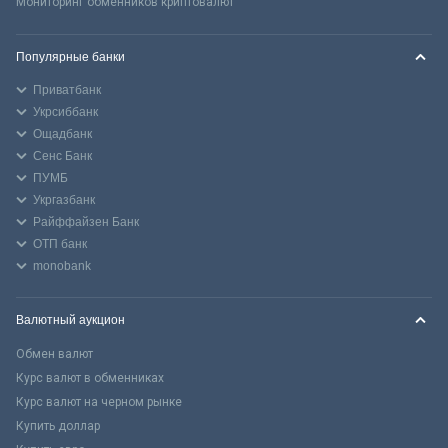
Мониторинг обменников криптовалют
Популярные банки
Приватбанк
Укрсиббанк
Ощадбанк
Сенс Банк
ПУМБ
Укргазбанк
Райффайзен Банк
ОТП банк
monobank
Валютный аукцион
Обмен валют
Курс валют в обменниках
Курс валют на черном рынке
Купить доллар