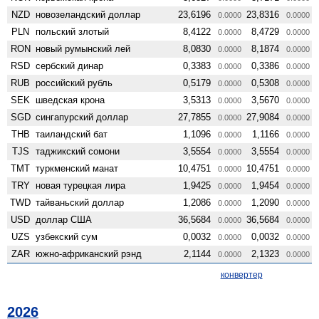
NZD
ново­зеландский доллар
23,6196
23,8316
0.0000
0.0000
PLN
польский злотый
8,4122
8,4729
0.0000
0.0000
RON
новый румынский лей
8,0830
8,1874
0.0000
0.0000
RSD
сербский динар
0,3383
0,3386
0.0000
0.0000
RUB
российский рубль
0,5179
0,5308
0.0000
0.0000
SEK
шведская крона
3,5313
3,5670
0.0000
0.0000
SGD
сингапурский доллар
27,7855
27,9084
0.0000
0.0000
THB
таиландский бат
1,1096
1,1166
0.0000
0.0000
TJS
таджикский сомони
3,5554
3,5554
0.0000
0.0000
TMT
туркменский манат
10,4751
10,4751
0.0000
0.0000
TRY
новая турецкая лира
1,9425
1,9454
0.0000
0.0000
TWD
тайваньский доллар
1,2086
1,2090
0.0000
0.0000
USD
доллар США
36,5684
36,5684
0.0000
0.0000
UZS
узбекский сум
0,0032
0,0032
0.0000
0.0000
ZAR
южно-африканский рэнд
2,1144
2,1323
0.0000
0.0000
конвертер
2026