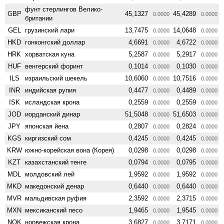
фунт стерлингов Велико­
GBP
45,1327
45,4289
0.0000
0.0000
британии
GEL
грузинский лари
13,7475
14,0648
0.0000
0.0000
HKD
гонконгский доллар
4,6691
4,6722
0.0000
0.0000
HRK
хорватская куна
5,2587
5,2917
0.0000
0.0000
HUF
венгерский форинт
0,1014
0,1030
0.0000
0.0000
ILS
израильский шекель
10,6060
10,7516
0.0000
0.0000
INR
индийская рупия
0,4477
0,4489
0.0000
0.0000
ISK
исландская крона
0,2559
0,2559
0.0000
0.0000
JOD
иорданский динар
51,5048
51,6503
0.0000
0.0000
JPY
японская йена
0,2807
0,2824
0.0000
0.0000
KGS
киргизский сом
0,4245
0,4245
0.0000
0.0000
KRW
южно-корейская вона (Корея)
0,0298
0,0298
0.0000
0.0000
KZT
казахстанский тенге
0,0794
0,0795
0.0000
0.0000
MDL
молдовский лей
1,9592
1,9592
0.0000
0.0000
MKD
македонский денар
0,6440
0,6440
0.0000
0.0000
MVR
мальдивская руфия
2,3592
2,3715
0.0000
0.0000
MXN
мексиканский песо
1,9465
1,9545
0.0000
0.0000
NOK
норвежская крона
3,6827
3,7171
0.0000
0.0000