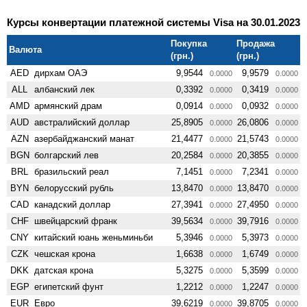
Курсы конвертации платежной системы Visa на 30.01.2023
Покупка
Продажа
Валюта
(грн.)
(грн.)
AED
дирхам ОАЭ
9,9544
9,9579
0.0000
0.0000
ALL
албанский лек
0,3392
0,3419
0.0000
0.0000
AMD
армянский драм
0,0914
0,0932
0.0000
0.0000
AUD
австралийский доллар
25,8905
26,0806
0.0000
0.0000
AZN
азербайджанский манат
21,4477
21,5743
0.0000
0.0000
BGN
болгарский лев
20,2584
20,3855
0.0000
0.0000
BRL
бразильский реал
7,1451
7,2341
0.0000
0.0000
BYN
белорусский рубль
13,8470
13,8470
0.0000
0.0000
CAD
канадский доллар
27,3941
27,4950
0.0000
0.0000
CHF
швейцарский франк
39,5634
39,7916
0.0000
0.0000
CNY
китайский юань женьминьби
5,3946
5,3973
0.0000
0.0000
CZK
чешская крона
1,6638
1,6749
0.0000
0.0000
DKK
датская крона
5,3275
5,3599
0.0000
0.0000
EGP
египетский фунт
1,2212
1,2247
0.0000
0.0000
EUR
Евро
39,6219
39,8705
0.0000
0.0000