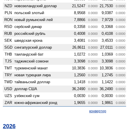
NZD
ново­зеландский доллар
21,5247
21,7530
0.0000
0.0000
PLN
польский злотый
8,9568
9,0387
0.0000
0.0000
RON
новый румынский лей
7,8866
7,9729
0.0000
0.0000
RSD
сербский динар
0,3358
0,3368
0.0000
0.0000
RUB
российский рубль
0,4008
0,4108
0.0000
0.0000
SEK
шведская крона
3,4081
3,4533
0.0000
0.0000
SGD
сингапурский доллар
26,8611
27,0111
0.0000
0.0000
THB
таиландский бат
1,0272
1,0369
0.0000
0.0000
TJS
таджикский сомони
3,3098
3,3098
0.0000
0.0000
TMT
туркменский манат
10,3836
10,3836
0.0000
0.0000
TRY
новая турецкая лира
1,2560
1,2745
0.0000
0.0000
TWD
тайваньский доллар
1,1418
1,1422
0.0000
0.0000
USD
доллар США
36,2490
36,2490
0.0000
0.0000
UZS
узбекский сум
0,0030
0,0030
0.0000
0.0000
ZAR
южно-африканский рэнд
1,9655
1,9861
0.0000
0.0000
конвертер
2026