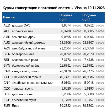
Курсы конвертации платежной системы Visa на 19.11.2023
Покупка
Продажа
Валюта
(грн.)
(грн.)
AED
дирхам ОАЭ
9,8674
9,8712
0.0000
0.0000
ALL
албанский лек
0,3780
0,3805
0.0000
0.0000
AMD
армянский драм
0,0895
0,0906
0.0000
0.0000
AUD
австралийский доллар
23,3806
23,6307
0.0000
0.0000
AZN
азербайджанский манат
21,2604
21,3858
0.0000
0.0000
BGN
болгарский лев
20,0592
20,2370
0.0000
0.0000
BRL
бразильский реал
7,3773
7,4738
0.0000
0.0000
BYN
белорусский рубль
11,6781
11,6781
0.0000
0.0000
CAD
канадский доллар
26,3170
26,4475
0.0000
0.0000
CHF
швейцарский франк
40,7431
40,9686
0.0000
0.0000
CNY
китайский юань женьминьби
5,0193
5,0218
0.0000
0.0000
CZK
чешская крона
1,6020
1,6193
0.0000
0.0000
DKK
датская крона
5,2606
5,3088
0.0000
0.0000
EGP
египетский фунт
1,1709
1,1757
0.0000
0.0000
EUR
Евро
39,2322
39,5802
0.0000
0.0000