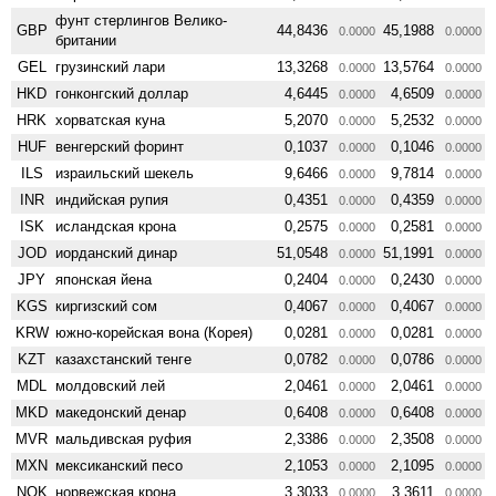
фунт стерлингов Велико­
GBP
44,8436
45,1988
0.0000
0.0000
британии
GEL
грузинский лари
13,3268
13,5764
0.0000
0.0000
HKD
гонконгский доллар
4,6445
4,6509
0.0000
0.0000
HRK
хорватская куна
5,2070
5,2532
0.0000
0.0000
HUF
венгерский форинт
0,1037
0,1046
0.0000
0.0000
ILS
израильский шекель
9,6466
9,7814
0.0000
0.0000
INR
индийская рупия
0,4351
0,4359
0.0000
0.0000
ISK
исландская крона
0,2575
0,2581
0.0000
0.0000
JOD
иорданский динар
51,0548
51,1991
0.0000
0.0000
JPY
японская йена
0,2404
0,2430
0.0000
0.0000
KGS
киргизский сом
0,4067
0,4067
0.0000
0.0000
KRW
южно-корейская вона (Корея)
0,0281
0,0281
0.0000
0.0000
KZT
казахстанский тенге
0,0782
0,0786
0.0000
0.0000
MDL
молдовский лей
2,0461
2,0461
0.0000
0.0000
MKD
македонский денар
0,6408
0,6408
0.0000
0.0000
MVR
мальдивская руфия
2,3386
2,3508
0.0000
0.0000
MXN
мексиканский песо
2,1053
2,1095
0.0000
0.0000
NOK
норвежская крона
3,3033
3,3611
0.0000
0.0000