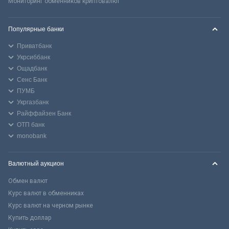
Мониторинг обменников криптовалют
Популярные банки
Приватбанк
Укрсиббанк
Ощадбанк
Сенс Банк
ПУМБ
Укргазбанк
Райффайзен Банк
ОТП банк
monobank
Валютный аукцион
Обмен валют
Курс валют в обменниках
Курс валют на черном рынке
Купить доллар