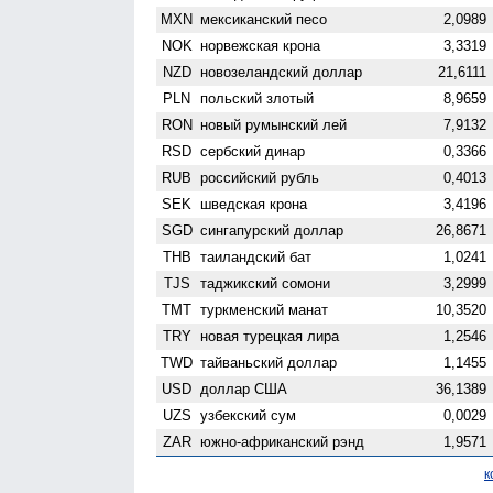
MXN
мексиканский песо
2,0989
NOK
норвежская крона
3,3319
NZD
ново­зеландский доллар
21,6111
PLN
польский злотый
8,9659
RON
новый румынский лей
7,9132
RSD
сербский динар
0,3366
RUB
российский рубль
0,4013
SEK
шведская крона
3,4196
SGD
сингапурский доллар
26,8671
THB
таиландский бат
1,0241
TJS
таджикский сомони
3,2999
TMT
туркменский манат
10,3520
TRY
новая турецкая лира
1,2546
TWD
тайваньский доллар
1,1455
USD
доллар США
36,1389
UZS
узбекский сум
0,0029
ZAR
южно-африканский рэнд
1,9571
к