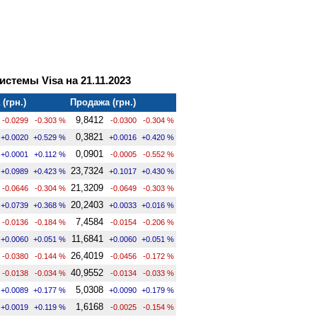
стемы Visa на 21.11.2023
(грн.)
Продажа (грн.)
9,8412
-0.0299
-0.303 %
-0.0300
-0.304 %
0,3821
+0.0020
+0.529 %
+0.0016
+0.420 %
0,0901
+0.0001
+0.112 %
-0.0005
-0.552 %
23,7324
+0.0989
+0.423 %
+0.1017
+0.430 %
21,3209
-0.0646
-0.304 %
-0.0649
-0.303 %
20,2403
+0.0739
+0.368 %
+0.0033
+0.016 %
7,4584
-0.0136
-0.184 %
-0.0154
-0.206 %
11,6841
+0.0060
+0.051 %
+0.0060
+0.051 %
26,4019
-0.0380
-0.144 %
-0.0456
-0.172 %
40,9552
-0.0138
-0.034 %
-0.0134
-0.033 %
5,0308
+0.0089
+0.177 %
+0.0090
+0.179 %
1,6168
+0.0019
+0.119 %
-0.0025
-0.154 %