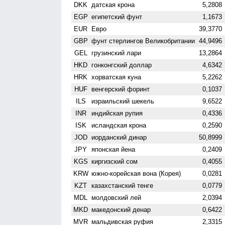
DKK
датская крона
5,2808
EGP
египетский фунт
1,1673
EUR
Евро
39,3770
GBP
фунт стерлингов Велико­британии
44,9496
GEL
грузинский лари
13,2864
HKD
гонконгский доллар
4,6342
HRK
хорватская куна
5,2262
HUF
венгерский форинт
0,1037
ILS
израильский шекель
9,6522
INR
индийская рупия
0,4336
ISK
исландская крона
0,2590
JOD
иорданский динар
50,8999
JPY
японская йена
0,2409
KGS
киргизский сом
0,4055
KRW
южно-корейская вона (Корея)
0,0281
KZT
казахстанский тенге
0,0779
MDL
молдовский лей
2,0394
MKD
македонский денар
0,6422
MVR
мальдивская руфия
2,3315