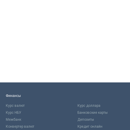
Финансы
Курс валют
Курс доллара
Курс НБУ
Банковские карты
Межбанк
Депозиты
Конвертер валют
Кредит онлайн