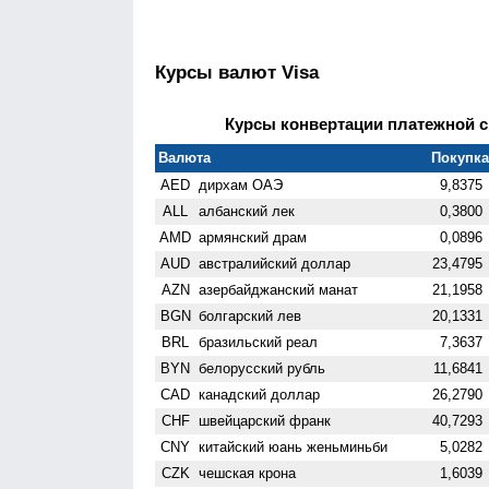
Курсы валют Visa
Курсы конвертации платежной си
Валюта
Покупка 
AED
дирхам ОАЭ
9,8375
ALL
албанский лек
0,3800
AMD
армянский драм
0,0896
AUD
австралийский доллар
23,4795
AZN
азербайджанский манат
21,1958
BGN
болгарский лев
20,1331
BRL
бразильский реал
7,3637
BYN
белорусский рубль
11,6841
CAD
канадский доллар
26,2790
CHF
швейцарский франк
40,7293
CNY
китайский юань женьминьби
5,0282
CZK
чешская крона
1,6039