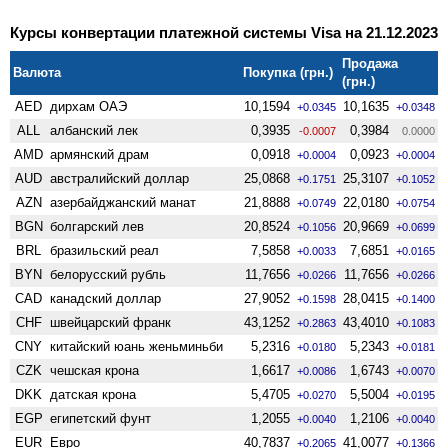
Курсы конвертации платежной системы Visa на 21.12.2023
Продажа
Валюта
Покупка (грн.)
(грн.)
AED
дирхам ОАЭ
10,1594
10,1635
+0.0345
+0.0348
ALL
албанский лек
0,3935
0,3984
-0.0007
0.0000
AMD
армянский драм
0,0918
0,0923
+0.0004
+0.0004
AUD
австралийский доллар
25,0868
25,3107
+0.1751
+0.1052
AZN
азербайджанский манат
21,8888
22,0180
+0.0749
+0.0754
BGN
болгарский лев
20,8524
20,9669
+0.1056
+0.0699
BRL
бразильский реал
7,5858
7,6851
+0.0033
+0.0165
BYN
белорусский рубль
11,7656
11,7656
+0.0266
+0.0266
CAD
канадский доллар
27,9052
28,0415
+0.1598
+0.1400
CHF
швейцарский франк
43,1252
43,4010
+0.2863
+0.1083
CNY
китайский юань женьминьби
5,2316
5,2343
+0.0180
+0.0181
CZK
чешская крона
1,6617
1,6743
+0.0086
+0.0070
DKK
датская крона
5,4705
5,5004
+0.0270
+0.0195
EGP
египетский фунт
1,2055
1,2106
+0.0040
+0.0040
EUR
Евро
40,7837
41,0077
+0.2065
+0.1366