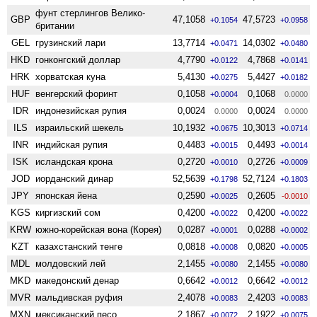
фунт стерлингов Велико­
GBP
47,1058
47,5723
+0.1054
+0.0958
британии
GEL
грузинский лари
13,7714
14,0302
+0.0471
+0.0480
HKD
гонконгский доллар
4,7790
4,7868
+0.0122
+0.0141
HRK
хорватская куна
5,4130
5,4427
+0.0275
+0.0182
HUF
венгерский форинт
0,1058
0,1068
+0.0004
0.0000
IDR
индонезийская рупия
0,0024
0,0024
0.0000
0.0000
ILS
израильский шекель
10,1932
10,3013
+0.0675
+0.0714
INR
индийская рупия
0,4483
0,4493
+0.0015
+0.0014
ISK
исландская крона
0,2720
0,2726
+0.0010
+0.0009
JOD
иорданский динар
52,5639
52,7124
+0.1798
+0.1803
JPY
японская йена
0,2590
0,2605
+0.0025
-0.0010
KGS
киргизский сом
0,4200
0,4200
+0.0022
+0.0022
KRW
южно-корейская вона (Корея)
0,0287
0,0288
+0.0001
+0.0002
KZT
казахстанский тенге
0,0818
0,0820
+0.0008
+0.0005
MDL
молдовский лей
2,1455
2,1455
+0.0080
+0.0080
MKD
македонский денар
0,6642
0,6642
+0.0012
+0.0012
MVR
мальдивская руфия
2,4078
2,4203
+0.0083
+0.0083
MXN
мексиканский песо
2,1867
2,1922
+0.0072
+0.0075