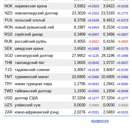
NOK
норвежская крона
3,5952
3,6422
+0.0323
+0.0158
NZD
ново­зеландский доллар
23,3029
23,5193
+0.2323
+0.1772
PLN
польский злотый
9,3758
9,4912
+0.0109
+0.0373
RON
новый румынский лей
8,1987
8,2534
+0.0454
+0.0166
RSD
сербский динар
0,3489
0,3496
+0.0007
+0.0007
RUB
российский рубль
0,4055
0,4156
-0.0022
-0.0003
SEK
шведская крона
3,6583
3,6837
+0.0283
+0.0175
SGD
сингапурский доллар
27,9952
28,1196
+0.1125
+0.1068
THB
таиландский бат
1,0655
1,0737
+0.0042
+0.0037
TJS
таджикский сомони
3,4067
3,4067
+0.0130
+0.0130
TMT
туркменский манат
10,6905
10,6905
+0.0366
+0.0366
TRY
новая турецкая лира
1,2795
1,2841
+0.0031
+0.0030
TWD
тайваньский доллар
1,1930
1,1934
+0.0055
+0.0048
USD
доллар США
37,3204
37,3204
+0.1277
+0.1277
UZS
узбекский сум
0,0030
0,0030
0.0000
0.0000
ZAR
южно-африканский рэнд
2,0276
2,0483
+0.0331
+0.0153
конвертер