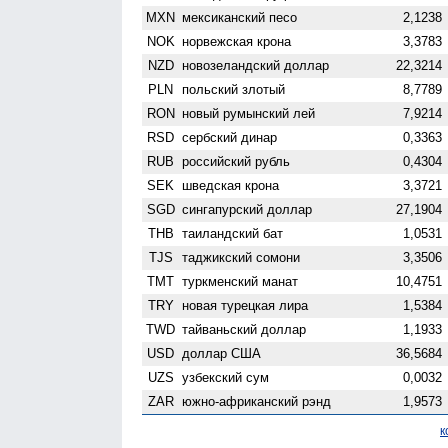
MXN
мексиканский песо
2,1238
NOK
норвежская крона
3,3783
NZD
ново­зеландский доллар
22,3214
PLN
польский злотый
8,7789
RON
новый румынский лей
7,9214
RSD
сербский динар
0,3363
RUB
российский рубль
0,4304
SEK
шведская крона
3,3721
SGD
сингапурский доллар
27,1904
THB
таиландский бат
1,0531
TJS
таджикский сомони
3,3506
TMT
туркменский манат
10,4751
TRY
новая турецкая лира
1,5384
TWD
тайваньский доллар
1,1933
USD
доллар США
36,5684
UZS
узбекский сум
0,0032
ZAR
южно-африканский рэнд
1,9573
к