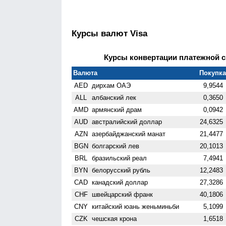
Курсы валют Visa
Курсы конвертации платежной си
Валюта
Покупка 
AED
дирхам ОАЭ
9,9544
ALL
албанский лек
0,3650
AMD
армянский драм
0,0942
AUD
австралийский доллар
24,6325
AZN
азербайджанский манат
21,4477
BGN
болгарский лев
20,1013
BRL
бразильский реал
7,4941
BYN
белорусский рубль
12,2483
CAD
канадский доллар
27,3286
CHF
швейцарский франк
40,1806
CNY
китайский юань женьминьби
5,1099
CZK
чешская крона
1,6518