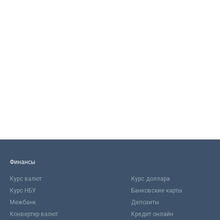
Финансы
Курс валют
Курс доллара
Курс НБУ
Банковские карты
Межбанк
Депозиты
Конвертер валют
Кредит онлайн