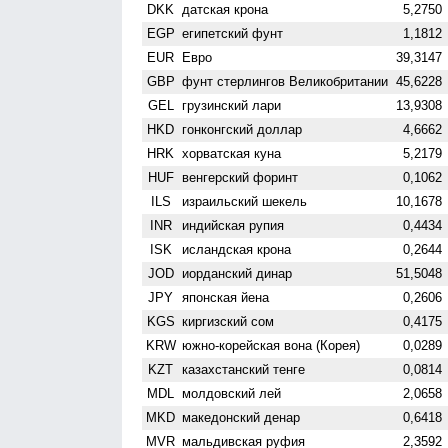
DKK
датская крона
5,2750
EGP
египетский фунт
1,1812
EUR
Евро
39,3147
GBP
фунт стерлингов Велико­британии
45,6228
GEL
грузинский лари
13,9308
HKD
гонконгский доллар
4,6662
HRK
хорватская куна
5,2179
HUF
венгерский форинт
0,1062
ILS
израильский шекель
10,1678
INR
индийская рупия
0,4434
ISK
исландская крона
0,2644
JOD
иорданский динар
51,5048
JPY
японская йена
0,2606
KGS
киргизский сом
0,4175
KRW
южно-корейская вона (Корея)
0,0289
KZT
казахстанский тенге
0,0814
MDL
молдовский лей
2,0658
MKD
македонский денар
0,6418
MVR
мальдивская руфия
2,3592