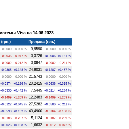
стемы Visa на 14.06.2023
(грн.)
Продажа (грн.)
9,9590
0.0000
0.000 %
0.0000
0.000 %
0,3726
-0.0036
-0.977 %
+0.0006
+0.161 %
0,0947
-0.0002
-0.212 %
-0.0002
-0.211 %
24,9031
+0.0365
+0.148 %
+0.1207
+0.487 %
21,5743
0.0000
0.000 %
0.0000
0.000 %
20,2415
+0.0374
+0.186 %
+0.0636
+0.315 %
7,5445
+0.0330
+0.442 %
+0.0214
+0.284 %
12,2483
-0.1499
-1.209 %
-0.1499
-1.209 %
27,5282
+0.0122
+0.045 %
+0.0580
+0.211 %
40,4966
+0.0530
+0.132 %
-0.0764
-0.188 %
5,1124
-0.0106
-0.207 %
-0.0107
-0.209 %
1,6632
+0.0026
+0.158 %
-0.0012
-0.072 %