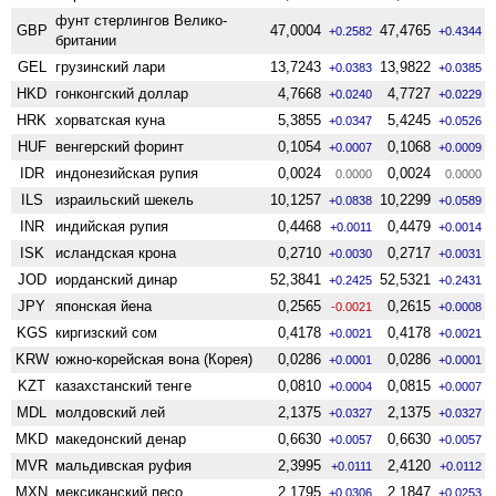
фунт стерлингов Велико­
GBP
47,0004
47,4765
+0.2582
+0.4344
британии
GEL
грузинский лари
13,7243
13,9822
+0.0383
+0.0385
HKD
гонконгский доллар
4,7668
4,7727
+0.0240
+0.0229
HRK
хорватская куна
5,3855
5,4245
+0.0347
+0.0526
HUF
венгерский форинт
0,1054
0,1068
+0.0007
+0.0009
IDR
индонезийская рупия
0,0024
0,0024
0.0000
0.0000
ILS
израильский шекель
10,1257
10,2299
+0.0838
+0.0589
INR
индийская рупия
0,4468
0,4479
+0.0011
+0.0014
ISK
исландская крона
0,2710
0,2717
+0.0030
+0.0031
JOD
иорданский динар
52,3841
52,5321
+0.2425
+0.2431
JPY
японская йена
0,2565
0,2615
-0.0021
+0.0008
KGS
киргизский сом
0,4178
0,4178
+0.0021
+0.0021
KRW
южно-корейская вона (Корея)
0,0286
0,0286
+0.0001
+0.0001
KZT
казахстанский тенге
0,0810
0,0815
+0.0004
+0.0007
MDL
молдовский лей
2,1375
2,1375
+0.0327
+0.0327
MKD
македонский денар
0,6630
0,6630
+0.0057
+0.0057
MVR
мальдивская руфия
2,3995
2,4120
+0.0111
+0.0112
MXN
мексиканский песо
2,1795
2,1847
+0.0306
+0.0253