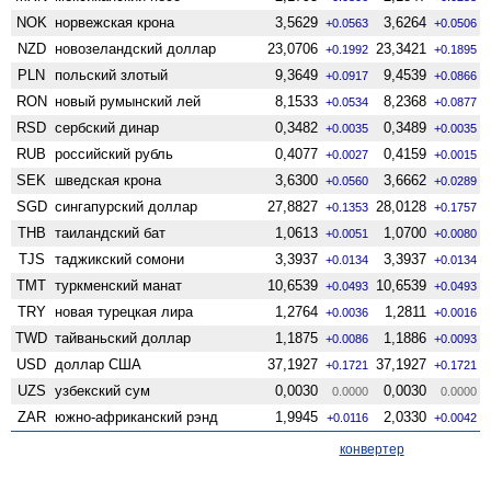
NOK
норвежская крона
3,5629
3,6264
+0.0563
+0.0506
NZD
ново­зеландский доллар
23,0706
23,3421
+0.1992
+0.1895
PLN
польский злотый
9,3649
9,4539
+0.0917
+0.0866
RON
новый румынский лей
8,1533
8,2368
+0.0534
+0.0877
RSD
сербский динар
0,3482
0,3489
+0.0035
+0.0035
RUB
российский рубль
0,4077
0,4159
+0.0027
+0.0015
SEK
шведская крона
3,6300
3,6662
+0.0560
+0.0289
SGD
сингапурский доллар
27,8827
28,0128
+0.1353
+0.1757
THB
таиландский бат
1,0613
1,0700
+0.0051
+0.0080
TJS
таджикский сомони
3,3937
3,3937
+0.0134
+0.0134
TMT
туркменский манат
10,6539
10,6539
+0.0493
+0.0493
TRY
новая турецкая лира
1,2764
1,2811
+0.0036
+0.0016
TWD
тайваньский доллар
1,1875
1,1886
+0.0086
+0.0093
USD
доллар США
37,1927
37,1927
+0.1721
+0.1721
UZS
узбекский сум
0,0030
0,0030
0.0000
0.0000
ZAR
южно-африканский рэнд
1,9945
2,0330
+0.0116
+0.0042
конвертер