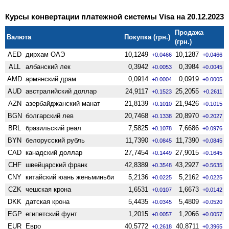
Курсы конвертации платежной системы Visa на 20.12.2023
Продажа
Валюта
Покупка (грн.)
(грн.)
AED
дирхам ОАЭ
10,1249
10,1287
+0.0466
+0.0466
ALL
албанский лек
0,3942
0,3984
+0.0053
+0.0045
AMD
армянский драм
0,0914
0,0919
+0.0004
+0.0005
AUD
австралийский доллар
24,9117
25,2055
+0.1523
+0.2611
AZN
азербайджанский манат
21,8139
21,9426
+0.1010
+0.1015
BGN
болгарский лев
20,7468
20,8970
+0.1338
+0.2027
BRL
бразильский реал
7,5825
7,6686
+0.1078
+0.0976
BYN
белорусский рубль
11,7390
11,7390
+0.0845
+0.0845
CAD
канадский доллар
27,7454
27,9015
+0.1449
+0.1645
CHF
швейцарский франк
42,8389
43,2927
+0.3548
+0.5635
CNY
китайский юань женьминьби
5,2136
5,2162
+0.0225
+0.0225
CZK
чешская крона
1,6531
1,6673
+0.0107
+0.0142
DKK
датская крона
5,4435
5,4809
+0.0345
+0.0520
EGP
египетский фунт
1,2015
1,2066
+0.0057
+0.0057
EUR
Евро
40,5772
40,8711
+0.2618
+0.3965