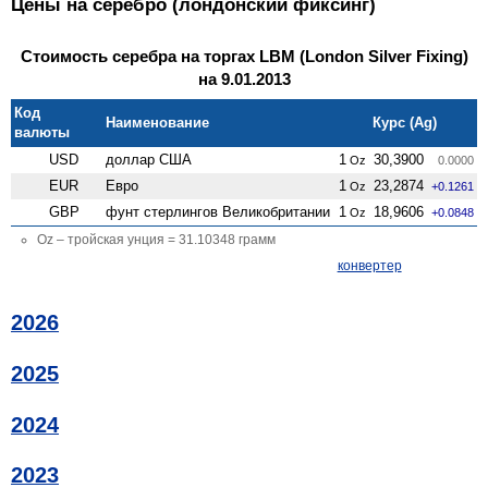
Цены на серебро (лондонский фиксинг)
Стоимость серебра на торгах LBM (London Silver Fixing)
на 9.01.2013
Код
Наименование
Курс (Ag)
валюты
USD
доллар США
1
30,3900
Oz
0.0000
EUR
Евро
1
23,2874
Oz
+0.1261
GBP
фунт стерлингов Велико­британии
1
18,9606
Oz
+0.0848
Oz – тройская унция = 31.10348 грамм
конвертер
2026
2025
2024
2023